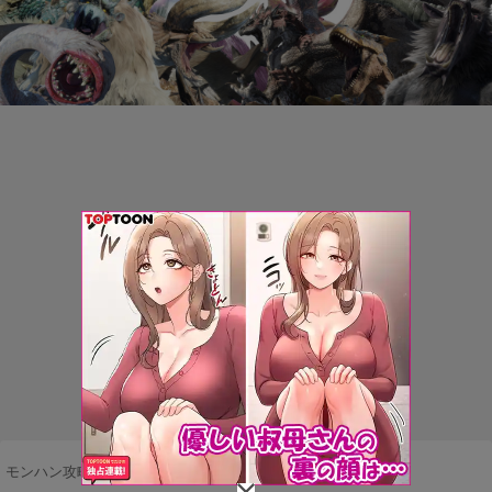
モンハン攻略まとめ隊
>
ネタ・雑談
>