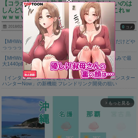
【コラボ】リュウ防具●●しなきゃ作れないのは
しんどいぞ…⇒リュウ装備弱すぎでしょこれｗ
ｗｗｗｗ
0
2018/02/16
コメ
【MHWs】ゴールドエディションの値段今知ったんだけどや
っっっっっっすwwwww
【MHWs】「Switch2版モンハンワイルズはDLSS込みで最
大1440p動作」
［インタビュー］距離を超えて，一緒に狩る。「モンスター
ハンターNow」の新機能 フレンドリンク開発の狙い
もっと見る
arrow_forward_ios