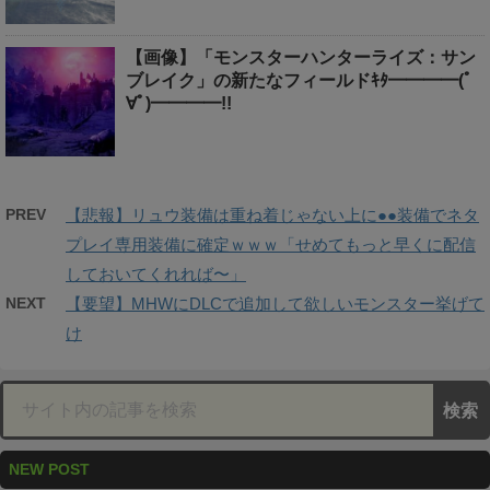
【画像】「モンスターハンターライズ：サン
ブレイク」の新たなフィールドｷﾀ━━━━(ﾟ
∀ﾟ)━━━━!!
PREV
【悲報】リュウ装備は重ね着じゃない上に●●装備でネタ
プレイ専用装備に確定ｗｗｗ「せめてもっと早くに配信
しておいてくれれば〜」
NEXT
【要望】MHWにDLCで追加して欲しいモンスター挙げて
け
NEW POST