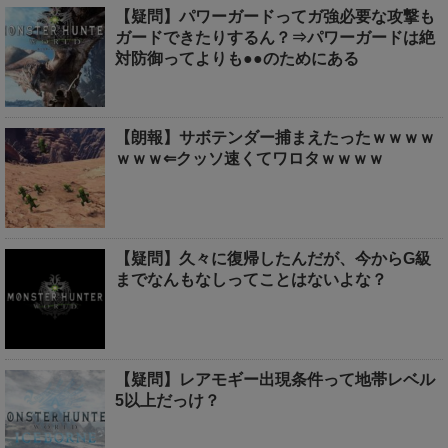
【疑問】パワーガードってガ強必要な攻撃も
ガードできたりするん？⇒パワーガードは絶
対防御ってよりも●●のためにある
【朗報】サボテンダー捕まえたったｗｗｗｗ
ｗｗｗ⇐クッソ速くてワロタｗｗｗｗ
【疑問】久々に復帰したんだが、今からG級
までなんもなしってことはないよな？
【疑問】レアモギー出現条件って地帯レベル
5以上だっけ？