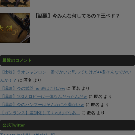
【話題】今みんな何してるの？王ベド？
最近のコメント
【比較】ラオシャンロン一番でかいと思ってたけど●●君そんなでかい
んか！？
に
匿名
より
【議論】今の武器Tier表はこれかw
に
匿名
より
【議論】100人ロビーは一体なんだったんだｗ
に
匿名
より
【議論】今のハンマーはそんなに不満ないｗ
に
匿名
より
【ガンランス】差別化してくれればなあ…
に
匿名
より
公式Twitter