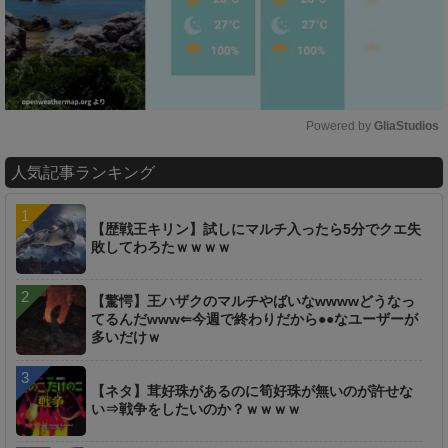
Powered by 
GliaStudios
M
人気記事ランキング
u
t
e
【歴戦王キリン】試しにマルチ入ったら5分でクエ失
敗してわろたｗｗｗｗ
【驚愕】王ハザクのマルチやばいなwwwwどうなっ
てるんだwww⇐今週で終わりだから●●なユーザーが
多いだけｗ
【ネタ】茸好珠があるのに筍好珠が無いのが許せな
い⇒戦争をしたいのか？ｗｗｗｗ