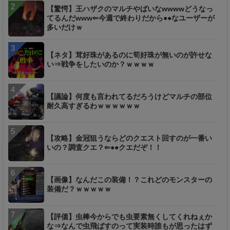
【驚愕】王ハザクのマルチやばいなwwwwどうなっ
てるんだwww⇐今週で終わりだから●●なユーザーが
多いだけｗ
【ネタ】茸好珠があるのに筍好珠が無いのが許せな
い⇒戦争をしたいのか？ｗｗｗｗ
【議論】何度も言われてるだろうけどマルチの部位
耐久高すぎるわｗｗｗｗｗｗ
【攻略】金冠狙うならどのクエスト回すのが一番い
いの？調査クエ？⇐●●クエだぞ！！
【画像】なんだこの装備！？これどのモンスターの
装備だ？ｗｗｗｗｗ
【評価】虫棒今からでも虫要素無くしてくれねぇか
な⇒なんで虫飛ばすのって実装時誰もが思ったはず