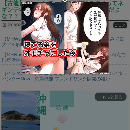
【古龍】モンハンワールドの古龍の強さってネ
ギンテ>テスカ>ダオラ>ハザク>ジーヴァだよ
な？？？
1
2018/02/20
コメ
【MHWs】「Switch2版モンハンワイルズはDLSS込みで最
大1440p動作」
【MHNow】次の謎石は追撃か。次元臨界に使えない時点で
闘気活性以下のスキルだわ
［インタビュー］距離を超えて，一緒に狩る。「モンスター
ハンターNow」の新機能 フレンドリンク開発の狙い
もっと見る
arrow_forward_ios