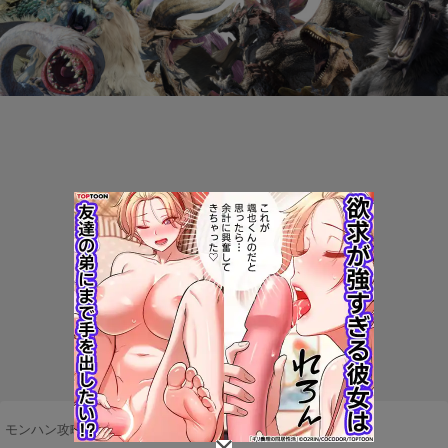
モンハン攻略まとめ隊
>
ネタ・雑談
>