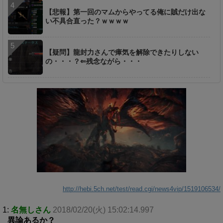
【悲報】第一回のマムからやってる俺に賊だけ出な
い不具合直った？ｗｗｗｗ
【疑問】龍封力さんで瘴気を解除できたりしない
の・・・？⇐残念ながら・・・
http://hebi.5ch.net/test/read.cgi/news4vip/1519106534/
1:
名無しさん
2018/02/20(火) 15:02:14.997
異論あるか？