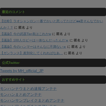
最近のコメント
【比較】ラオシャンロン一番でかいと思ってたけど●●君そんなでかい
んか！？
に
匿名
より
【議論】今の武器Tier表はこれかw
に
匿名
より
【議論】100人ロビーは一体なんだったんだｗ
に
匿名
より
【議論】今のハンマーはそんなに不満ないｗ
に
匿名
より
【ガンランス】差別化してくれればなあ…
に
匿名
より
公式Twitter
Tweets by MH_official_JP
おすすめサイト
モンハンナウまとめ速報アンテナ
モンハンまとめアンテナ
モンハンサンブレイクまとめアンテナ