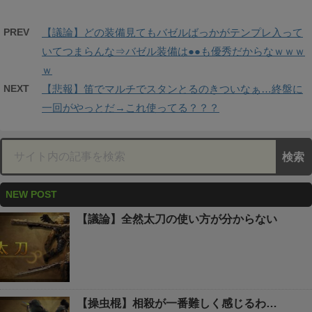
PREV
【議論】どの装備見てもバゼルばっかがテンプレ入って
いてつまらんな⇒バゼル装備は●●も優秀だからなｗｗｗ
ｗ
NEXT
【悲報】笛でマルチでスタンとるのきついなぁ…終盤に
一回がやっとだ→これ使ってる？？？
NEW POST
【議論】全然太刀の使い方が分からない
【操虫棍】相殺が一番難しく感じるわ…