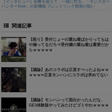
［インタビュー］距離を超えて，一緒に狩る。「モンスター
ハンターNow」の新機能 フレンドリンク開発の狙い
関連記事
【怒り】受付じょーの重ね着ばかりってもは
や煽ってるだろ⇒受付嬢の重ね着は重要だか
らｗｗｗｗｗ
【議論】あのコラボは正直すべったよねｗｗ
ｗｗｗ⇐正直モンハンにコラボは求めてない
【議論】モンハンって面白かったんだな、
GE3体験版やってみたけどゴミやわｗｗｗｗ