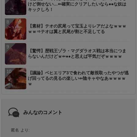
けど倒せない…⇐確実にクリアしたいなら●●な奴は
キックしろ！
【素材】テオの尻尾って宝玉よりレアだよなｗｗｗ
ｗｗ⇒テオは翼と尻尾が割と不足してる
【驚愕】歴戦王ゾラ・マグダラオス戦は本当につま
らないんだけどｗ⇐●●と思えば平気だぞｗｗｗｗ
【議論】ベヒエリア3で食われて敵視取ったやつが逃
げ回ってるの見るの楽しい⇐陰キャやなあｗｗｗｗ
ｗ
みんなのコメント
匿名
より: