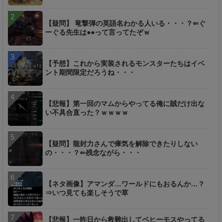
【疑問】 竜撃弾の英語名わかる人いる・・・？⇐ぐ
ーぐる先生は●●って言ってたぞｗ
【予想】これから実装されるモンスターたちはイベ
ント期間限定だろうね・・・
【悲報】第一回のマムからやってる俺に賊だけ出な
い不具合直った？ｗｗｗｗ
【疑問】龍封力さんで瘴気を解除できたりしない
の・・・？⇐残念ながら・・・
【ネタ画像】アマンダ…ワールドにもおるんか…？
⇒いつ見ても楽しそうで草
【悲報】一昨日から救難出してベヒーモスやってる