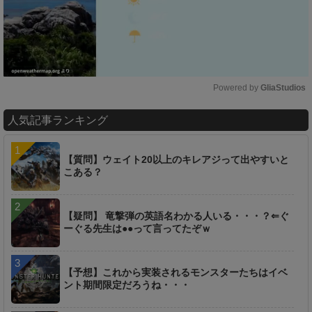
Powered by 
GliaStudios
M
人気記事ランキング
u
t
e
【質問】ウェイト20以上のキレアジって出やすいと
こある？
【疑問】 竜撃弾の英語名わかる人いる・・・？⇐ぐ
ーぐる先生は●●って言ってたぞｗ
【予想】これから実装されるモンスターたちはイベ
ント期間限定だろうね・・・