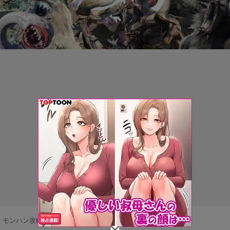
モンハン攻略まとめ隊
>
ネタ・雑談
>