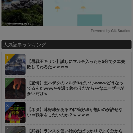
Powered by 
GliaStudios
M
人気記事ランキング
u
t
e
【歴戦王キリン】試しにマルチ入ったら5分でクエ失
敗してわろたｗｗｗｗ
【驚愕】王ハザクのマルチやばいなwwwwどうなっ
てるんだwww⇐今週で終わりだから●●なユーザーが
多いだけｗ
【ネタ】茸好珠があるのに筍好珠が無いのが許せな
い⇒戦争をしたいのか？ｗｗｗｗ
【武器】ランスを使い始めたばっかりでよく分から