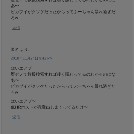
あ〜
ピカブイがクソゲだったからってぶーちゃん暴れ過ぎだ
ろw
返信
匿名
より:
2018年11月24日 9:42 PM
はいエアプ
歴ゼノで救援検索すれば凄く賑わってるのわかるのにな
あ〜
ピカブイがクソゲだったからってぶーちゃん暴れ過ぎだ
ろw
はいエアプ〜
低HRホストが救難出しまくってるだけ〜
返信