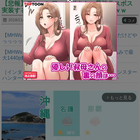
【悲報】モンハンワールドさん、最強ラスボス
実装するのも一週間すら持てなかったｗｗｗ
4
2018/11/23
コメ
【MHWs】ゴールドエディションの値段今知ったんだけどや
っっっっっっすwwwww
【MHWs】「Switch2版モンハンワイルズはDLSS込みで最
大1440p動作」
［インタビュー］距離を超えて，一緒に狩る。「モンスター
ハンターNow」の新機能 フレンドリンク開発の狙い
もっと見る
arrow_forward_ios