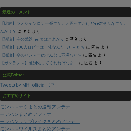
最近のコメント
【比較】ラオシャンロン一番でかいと思ってたけど●●君そんなでかい
んか！？
に
匿名
より
【議論】今の武器Tier表はこれかw
に
匿名
より
【議論】100人ロビーは一体なんだったんだｗ
に
匿名
より
【議論】今のハンマーはそんなに不満ないｗ
に
匿名
より
【ガンランス】差別化してくれればなあ…
に
匿名
より
公式Twitter
Tweets by MH_official_JP
おすすめサイト
モンハンナウまとめ速報アンテナ
モンハンまとめアンテナ
モンハンサンブレイクまとめアンテナ
モンハンワイルズまとめアンテナ