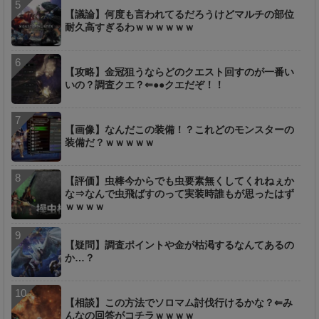
【議論】何度も言われてるだろうけどマルチの部位
耐久高すぎるわｗｗｗｗｗｗ
【攻略】金冠狙うならどのクエスト回すのが一番い
いの？調査クエ？⇐●●クエだぞ！！
【画像】なんだこの装備！？これどのモンスターの
装備だ？ｗｗｗｗｗ
【評価】虫棒今からでも虫要素無くしてくれねぇか
な⇒なんで虫飛ばすのって実装時誰もが思ったはず
ｗｗｗｗ
【疑問】調査ポイントや金が枯渇するなんてあるの
か…？
【相談】この方法でソロマム討伐行けるかな？⇐み
んなの回答がコチラｗｗｗｗ