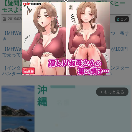
【疑問】エンシェントレーシェンって極ベヒー
モスより弱いんだっけ？ｗｗｗｗｗ
2
2019/02/25
コメ
【MHWs】鍔迫り合いでオメガの強さ見せられるやつ一番す
き
【MHWs】ヨドバシ行ったらレダウのキーホルダーが100円
で売ってて草
［インタビュー］距離を超えて，一緒に狩る。「モンスター
ハンターNow」の新機能 フレンドリンク開発の狙い
もっと見る
arrow_forward_ios