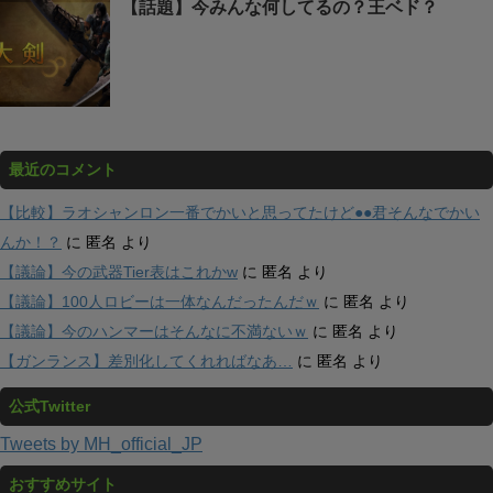
【話題】今みんな何してるの？王ベド？
最近のコメント
【比較】ラオシャンロン一番でかいと思ってたけど●●君そんなでかい
んか！？
に
匿名
より
【議論】今の武器Tier表はこれかw
に
匿名
より
【議論】100人ロビーは一体なんだったんだｗ
に
匿名
より
【議論】今のハンマーはそんなに不満ないｗ
に
匿名
より
【ガンランス】差別化してくれればなあ…
に
匿名
より
公式Twitter
Tweets by MH_official_JP
おすすめサイト