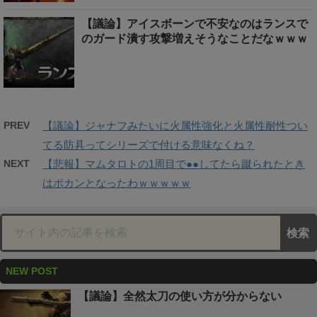
【議論】アイスボーンで不安なのはランスで
のガード潰す攻撃増えそうなことだなｗｗｗ
PREV
【議論】ジャナフみたいに火属性強化と火属性耐性つい
てる防具ってシリーズで付ける意味なくね？
NEXT
【悲報】マムタロトの1周目で●●してたら蹴られたとき
はポカンとなったわｗｗｗｗｗ
NEW POST
【議論】全然太刀の使い方が分からない