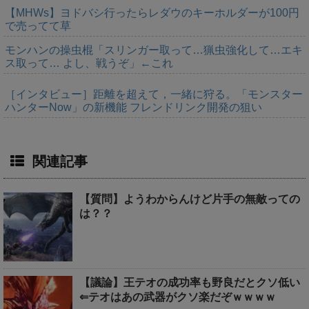
【MHWs】ヨドバシ行ったらレダウのキーホルダーが100円
で売ってて草
モンハンの操虫棍「スリンガー取って…猟虫強化して…エキ
ス取って… よし、戦うぞ」←これ
［インタビュー］距離を超えて，一緒に狩る。「モンスター
ハンターNow」の新機能 フレンドリンク開発の狙い
関連記事
【質問】ようわからんけど片手の無敵っての
は？？
【議論】王テオの成功率も野良だとクソ低い
⇐テオはあの武器がクソ楽だぞｗｗｗｗ