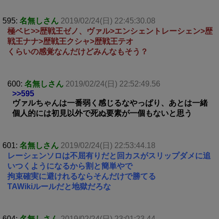
595:
名無しさん
2019/02/24(日) 22:45:30.08
極ベヒ>>歴戦王ゼノ、ヴァル>エンシェントレーシェン>歴
戦王ナナ>歴戦王クシャ>歴戦王テオ
くらいの感覚なんだけどみんなもそう？
600:
名無しさん
2019/02/24(日) 22:52:49.56
>>595
ヴァルちゃんは一番弱く感じるなやっぱり、あとは一緒
個人的には初見以外で死ぬ要素が一個もないと思う
601:
名無しさん
2019/02/24(日) 22:53:44.18
レーシェンソロは不屈有りだと回カスがスリップダメに追
いつくようになるから割と簡単やで
拘束確実に避けれるならそんだけで勝てる
TAWikiルールだと地獄だろな
604:
名無しさん
2019/02/24(日) 23:01:23.44