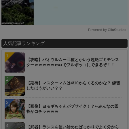
Powered by 
GliaStudios
M
人気記事ランキング
u
t
e
【攻略】パオウルムー亜種とかいう超絶ゴミモンス
ターｗｗｗｗｗ⇐●●でフルボッコにできるぞ！！
【期待】マスターマムは4/10からくるのかな？ 練習
したほうがいい？？
【画像】ヨモギちゃんがブサイク！？⇐みんなの回
答がコチラｗｗｗ
【武器】ランスを使い始めたばっかりでよく分から