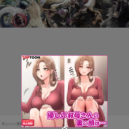
モンハン攻略まとめ隊
>
ネタ・雑談
>