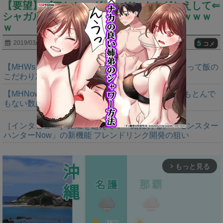
【要望】ゴアとシャガルとジンオウガかえして⇐
シャガルってマジモンの糞モンスじゃんｗｗｗ
ｗ
5
2019/03/14
コメ
【MHWs】やっぱいただきますの大切さ語るだけあって飯の
こだわり凄いよね
【MHNow】バゼルは緩和期間終わってるから今でもとんで
もない数必要なんじゃない？
［インタビュー］距離を超えて，一緒に狩る。「モンスター
ハンターNow」の新機能 フレンドリンク開発の狙い
もっと見る
arrow_forward_ios