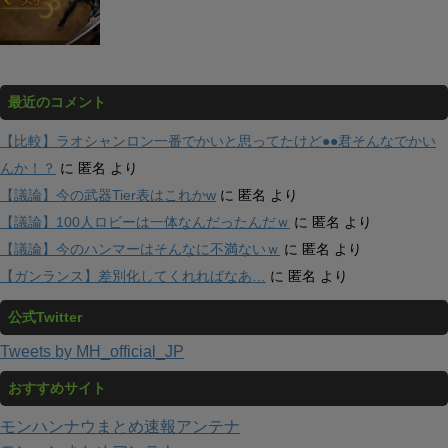
最近のコメント
【比較】ラオシャンロン一番でかいと思ってたけど●●君そんなでかい
んか！？
に
匿名
より
【議論】今の武器Tier表はこれかw
に
匿名
より
【議論】100人ロビーは一体なんだったんだｗ
に
匿名
より
【議論】今のハンマーはそんなに不満ないｗ
に
匿名
より
【ガンランス】差別化してくれればなあ…
に
匿名
より
公式Twitter
Tweets by MH_official_JP
おすすめサイト
モンハンナウまとめ速報アンテナ