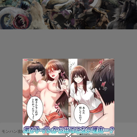
モンハン攻略まとめ隊
>
ネタ・雑談
>