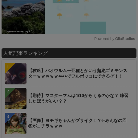
Powered by 
GliaStudios
M
人気記事ランキング
u
t
e
【攻略】パオウルムー亜種とかいう超絶ゴミモンス
ターｗｗｗｗｗ⇐●●でフルボッコにできるぞ！！
【期待】マスターマムは4/10からくるのかな？ 練習
したほうがいい？？
【画像】ヨモギちゃんがブサイク！？⇐みんなの回
答がコチラｗｗｗ