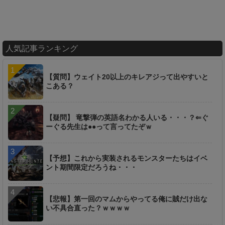
人気記事ランキング
【質問】ウェイト20以上のキレアジって出やすいと
こある？
【疑問】 竜撃弾の英語名わかる人いる・・・？⇐ぐ
ーぐる先生は●●って言ってたぞｗ
【予想】これから実装されるモンスターたちはイベ
ント期間限定だろうね・・・
【悲報】第一回のマムからやってる俺に賊だけ出な
い不具合直った？ｗｗｗｗ