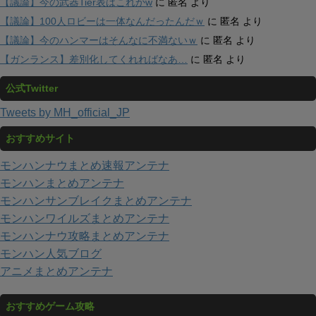
【議論】今の武器Tier表はこれかw
に
匿名
より
【議論】100人ロビーは一体なんだったんだｗ
に
匿名
より
【議論】今のハンマーはそんなに不満ないｗ
に
匿名
より
【ガンランス】差別化してくれればなあ…
に
匿名
より
公式Twitter
Tweets by MH_official_JP
おすすめサイト
モンハンナウまとめ速報アンテナ
モンハンまとめアンテナ
モンハンサンブレイクまとめアンテナ
モンハンワイルズまとめアンテナ
モンハンナウ攻略まとめアンテナ
モンハン人気ブログ
アニメまとめアンテナ
おすすめゲーム攻略