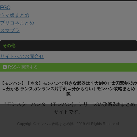
FGO
ウマ娘まとめ
プリコネまとめ
スマブラ
その他
サイトへのお問合せ
RSSを購読する
【モンハン】【ネタ】モンハンで好きな武器は？大剣ﾊﾝﾏｰ太刀双剣ｽﾗｱｸ
→分かる ランスガンランス片手剣→分からない | モンハン攻略まとめ
隊
『モンスターハンター(モンハン)』シリーズの攻略2chまとめ
サイトです。
Copyright© モンハン攻略まとめ隊 , 2019 All Rights Reserved.