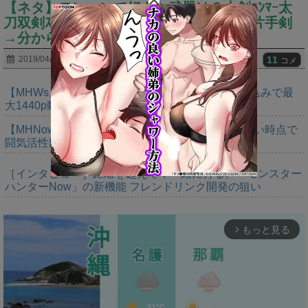
【ネタ】モンハンで好きな武器は？大剣ﾊﾝﾏｰ太
刀双剣ｽﾗｱｸ→分かる ランスガンランス片手剣
→分からない
11
2019/04/07
コメ
【MHWs】「Switch2版モンハンワイルズはDLSS込みで最
大1440p動作」
【MHNow】次の謎石は追撃か。次元臨界に使えない時点で
闘気活性以下のスキルだわ
［インタビュー］距離を超えて，一緒に狩る。「モンスター
ハンターNow」の新機能 フレンドリンク開発の狙い
もっと見る
arrow_forward_ios