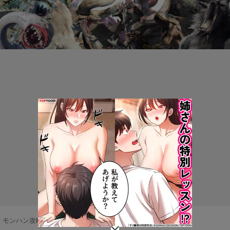
モンハン攻略まとめ隊
>
ネタ・雑談
>