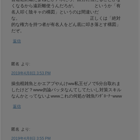
くなるから遠距離使うんだろが。 というか「有
名人叩く陰キャの構図」というのは間違いだ
な。 正しくは「絶対
的な権力を持つ者が有名人をどん底に叩き落とす構図」
だぞ。
返信
匿名
より:
2019年4月8日 3:53 PM
操虫棍雑魚とかエアプやんけww私王ゼノで5分台取れま
したけど？www勿論バッタなんてしてたいし対策スキル
なんかとってないよwwwこれの何処が雑魚ﾅﾝﾀﾞﾛｰﾅｰwww
返信
匿名
より:
2019年4月8日 3:55 PM