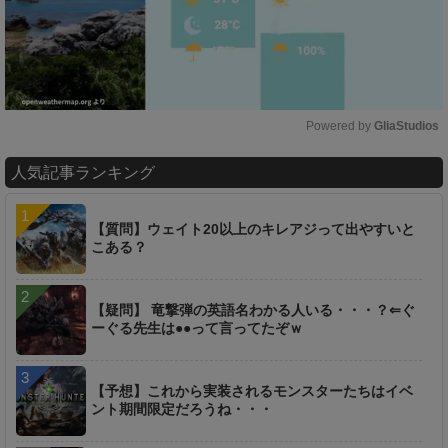
Powered by 
GliaStudios
M
人気記事ランキング
u
t
e
【質問】ウェイト20以上のキレアジって出やすいと
こある？
【疑問】 竜撃弾の英語名わかる人いる・・・？⇐ぐ
ーぐる先生は●●って言ってたぞｗ
【予想】これから実装されるモンスターたちはイベ
ント期間限定だろうね・・・