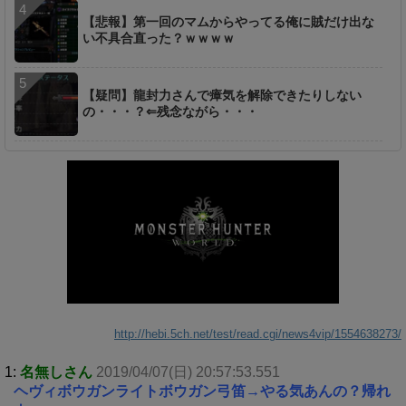
【悲報】第一回のマムからやってる俺に賊だけ出な
い不具合直った？ｗｗｗｗ
【疑問】龍封力さんで瘴気を解除できたりしない
の・・・？⇐残念ながら・・・
http://hebi.5ch.net/test/read.cgi/news4vip/1554638273/
1:
名無しさん
2019/04/07(日) 20:57:53.551
ヘヴィボウガンライトボウガン弓笛→やる気あんの？帰れ