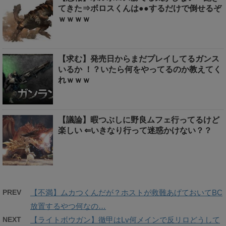
てきた⇒ボロスくんは●●するだけで倒せるぞ
ｗｗｗｗ
【求む】発売日からまだプレイしてるガンス
いるか ！？いたら何をやってるのか教えてく
れｗｗｗ
【議論】暇つぶしに野良ムフェ行ってるけど
楽しい ⇐いきなり行って迷惑かけない？？
PREV
【不満】ムカつくんだが？ホストが救難あげておいてBC
放置するやつ何なの…
NEXT
【ライトボウガン】徹甲はLv何メインで反リロどうして