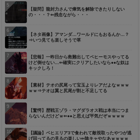
【疑問】龍封力さんで瘴気を解除できたりしない
の・・・？⇐残念ながら・・・
【ネタ画像】アマンダ…ワールドにもおるんか…？
⇒いつ見ても楽しそうで草
【悲報】一昨日から救難出してベヒーモスやってる
けど倒せない…⇐確実にクリアしたいなら●●な奴は
キックしろ！
【素材】テオの尻尾って宝玉よりレアだよなｗｗｗ
ｗｗ⇒テオは翼と尻尾が割と不足してる
【驚愕】歴戦王ゾラ・マグダラオス戦は本当につま
らないんだけどｗ⇐●●と思えば平気だぞｗｗｗｗ
【議論】ベヒエリア3で食われて敵視取ったやつが逃
げ回ってるの見るの楽しい⇐陰キャやなあｗｗｗｗ