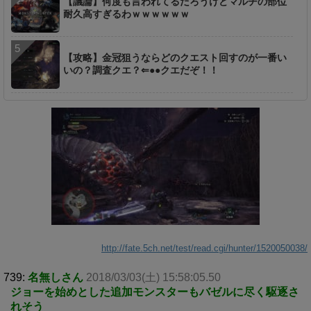
【議論】何度も言われてるだろうけどマルチの部位
耐久高すぎるわｗｗｗｗｗｗ
【攻略】金冠狙うならどのクエスト回すのが一番い
いの？調査クエ？⇐●●クエだぞ！！
http://fate.5ch.net/test/read.cgi/hunter/1520050038/
739:
名無しさん
2018/03/03(土) 15:58:05.50
ジョーを始めとした追加モンスターもバゼルに尽く駆逐さ
れそう