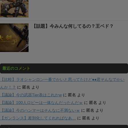
【話題】今みんな何してるの？王ベド？
最近のコメント
【比較】ラオシャンロン一番でかいと思ってたけど●●君そんなでかい
んか！？
に
匿名
より
【議論】今の武器Tier表はこれかw
に
匿名
より
【議論】100人ロビーは一体なんだったんだｗ
に
匿名
より
【議論】今のハンマーはそんなに不満ないｗ
に
匿名
より
【ガンランス】差別化してくれればなあ…
に
匿名
より