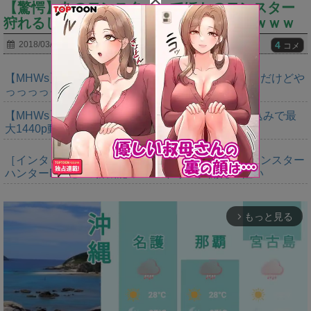
【驚愕】あのモンスターってほかのモンスター
狩れるし天敵ってハンターだけじゃね？ｗｗｗ
4
2018/03/03
コメ
【MHWs】ゴールドエディションの値段今知ったんだけどや
っっっっっっすwwwww
【MHWs】「Switch2版モンハンワイルズはDLSS込みで最
大1440p動作」
［インタビュー］距離を超えて，一緒に狩る。「モンスター
ハンターNow」の新機能 フレンドリンク開発の狙い
もっと見る
arrow_forward_ios