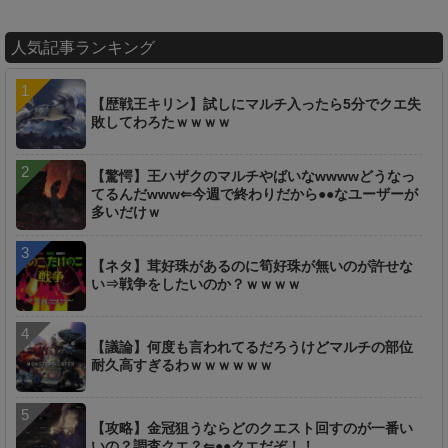
人気記事ランキング
【歴戦王キリン】試しにマルチ入ったら5分でクエ失
敗してわろたｗｗｗｗ
【驚愕】王ハザクのマルチやばいなwwwwどうなっ
てるんだwww⇐今週で終わりだから●●なユーザーが
多いだけｗ
【ネタ】茸好珠があるのに筍好珠が無いのが許せな
い⇒戦争をしたいのか？ｗｗｗｗ
【議論】何度も言われてるだろうけどマルチの部位
耐久高すぎるわｗｗｗｗｗｗ
【攻略】金冠狙うならどのクエスト回すのが一番い
いの？調査クエ？⇐●●クエだぞ！！