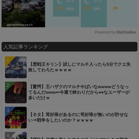
Powered by 
GliaStudios
M
人気記事ランキング
u
t
e
【歴戦王キリン】試しにマルチ入ったら5分でクエ失
敗してわろたｗｗｗｗ
【驚愕】王ハザクのマルチやばいなwwwwどうなっ
てるんだwww⇐今週で終わりだから●●なユーザーが
多いだけｗ
【ネタ】茸好珠があるのに筍好珠が無いのが許せな
い⇒戦争をしたいのか？ｗｗｗｗ