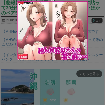
【悲報】闘技大会部屋に入ってチャレクエ貼っ
て30分経つのに誰も参加してくれない‥‥ほか
のペア5組も来たのに…⇐●●しろｗ
0
2018/03/06
コメ
【MHNow】週間1000は上積みの上積みなんで異常者です
【MHWs】やっぱいただきますの大切さ語るだけあって飯の
こだわり凄いよね
［インタビュー］距離を超えて，一緒に狩る。「モンスター
ハンターNow」の新機能 フレンドリンク開発の狙い
もっと見る
arrow_forward_ios