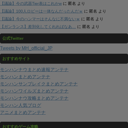
【議論】今の武器Tier表はこれかw
に
匿名
より
【議論】100人ロビーは一体なんだったんだｗ
に
匿名
より
【議論】今のハンマーはそんなに不満ないｗ
に
匿名
より
【ガンランス】差別化してくれればなあ…
に
匿名
より
公式Twitter
Tweets by MH_official_JP
おすすめサイト
モンハンナウまとめ速報アンテナ
モンハンまとめアンテナ
モンハンサンブレイクまとめアンテナ
モンハンワイルズまとめアンテナ
モンハンナウ攻略まとめアンテナ
モンハン人気ブログ
アニメまとめアンテナ
おすすめゲーム攻略