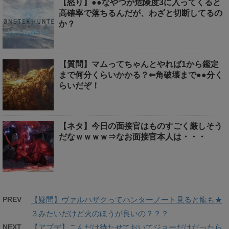
【怒り】●●なやつが危険度3に入ってくると
高確率で落ちるんだが、わざと切断してるの
か？
【質問】マムってちゃんとやれば1から鑑定
まで何分くらいかかる？⇐角破壊まで●●分く
らいだぞ！
【ネタ】今日の面接官はものすごく厳しそう
だなｗｗｗｗ⇒なお面接官本人は・・・
PREV
【疑問】ヴァルハザクってハンターノート見ると龍も★
３みたいだけど火のほうが良いの？？？
NEXT
【アプデ】こんだけ待たせておいてジョーだけだったら