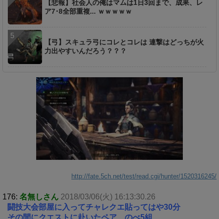
【悲報】社会人の俺はマムは1日3回まで、成果、レ
ア7･8全部重複... ｗｗｗｗｗ
【弓】スキュラ弓にコレとコレは 連撃はどっちが火
力出やすいんだろう？？？
http://fate.5ch.net/test/read.cgi/hunter/1520316245/
176:
名無しさん
2018/03/06(火) 16:13:30.26
闘技大会部屋に入ってチャレクエ貼ってはや30分
その間にクエストに赴いたペア、のべ5組