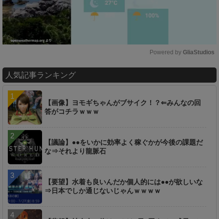
Powered by 
GliaStudios
M
人気記事ランキング
u
t
e
【画像】ヨモギちゃんがブサイク！？⇐みんなの回
答がコチラｗｗｗ
【議論】●●をいかに効率よく稼ぐかが今後の課題だ
な⇒それより龍脈石
【要望】水着も良いんだか個人的には●●が欲しいな
⇒日本でしか通じないじゃんｗｗｗｗ