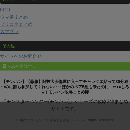
FGO
ウマ娘まとめ
プリコネまとめ
スマブラ
その他
サイトへのお問合せ
RSSを購読する
【モンハン】【悲報】闘技大会部屋に入ってチャレクエ貼って30分経
つのに誰も参加してくれない‥‥ほかのペア5組も来たのに…⇐●●しろ
ｗ | モンハン攻略まとめ隊
『モンスターハンター(モンハン)』シリーズの攻略2chまとめ
サイトです。
Copyright© モンハン攻略まとめ隊 , 2018 All Rights Reserved.