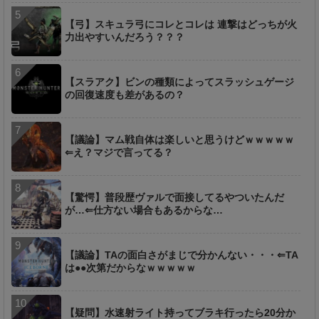
【弓】スキュラ弓にコレとコレは 連撃はどっちが火
力出やすいんだろう？？？
【スラアク】ビンの種類によってスラッシュゲージ
の回復速度も差があるの？
【議論】マム戦自体は楽しいと思うけどｗｗｗｗｗ
⇐え？マジで言ってる？
【驚愕】普段歴ヴァルで面接してるやついたんだ
が…⇐仕方ない場合もあるからな…
【議論】TAの面白さがまじで分かんない・・・⇐TA
は●●次第だからなｗｗｗｗｗ
【疑問】水速射ライト持ってブラキ行ったら20分か