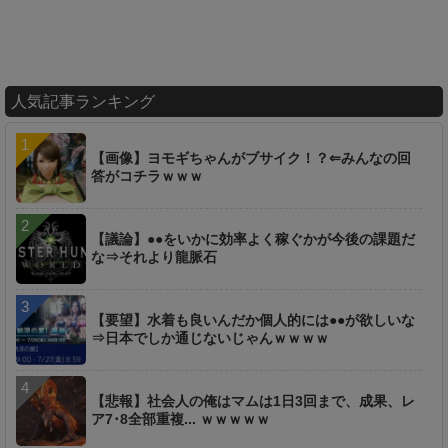
人気記事ランキング
【画像】ヨモギちゃんがブサイク！？⇐みんなの回
答がコチラｗｗｗ
【議論】●●をいかに効率よく稼ぐかが今後の課題だ
な⇒それより龍脈石
【要望】水着も良いんだか個人的には●●が欲しいな
⇒日本でしか通じないじゃんｗｗｗｗ
【悲報】社会人の俺はマムは1日3回まで、成果、レ
ア7･8全部重複... ｗｗｗｗｗ