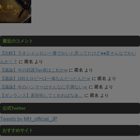
最近のコメント
【比較】ラオシャンロン一番でかいと思ってたけど●●君そんなでかい
んか！？
に
匿名
より
【議論】今の武器Tier表はこれかw
に
匿名
より
【議論】100人ロビーは一体なんだったんだｗ
に
匿名
より
【議論】今のハンマーはそんなに不満ないｗ
に
匿名
より
【ガンランス】差別化してくれればなあ…
に
匿名
より
公式Twitter
Tweets by MH_official_JP
おすすめサイト