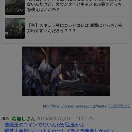
ないんだけど、カウンターとキャンセル突きどっち
を使えばいいの？
【弓】スキュラ弓にコレとコレは 連撃はどっちが火
力出やすいんだろう？？？
http://fate.5ch.net/test/read.cgi/hunter/1520335212/
885:
名無しさん
2018/03/07(水) 01:11:51.25
激龍王のコインでないんだが宝玉かよ
闘技大会怠いしつまんねーしイライラ要素しかない