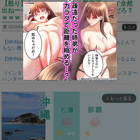
【怒り】あぁぁぁぁぁ！！！撃龍王のコイ全然
出ねーーー！！！⇐●●でドロ率変わるんだろ？
ｗｗｗ
3
2018/03/07
コメ
【MHNow】バゼルは緩和期間終わってるから今でもとんで
もない数必要なんじゃない？
【MHNow】タマゴイベント定期的にやってるの助かるよね
［インタビュー］距離を超えて，一緒に狩る。「モンスター
ハンターNow」の新機能 フレンドリンク開発の狙い
もっと見る
arrow_forward_ios