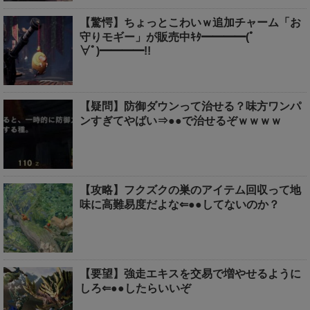
【驚愕】ちょっとこわいｗ追加チャーム「お
守りモギー」が販売中ｷﾀ━━━━(ﾟ
∀ﾟ)━━━━!!
【疑問】防御ダウンって治せる？味方ワンパ
ンすぎてやばい⇒●●で治せるぞｗｗｗｗ
【攻略】フクズクの巣のアイテム回収って地
味に高難易度だよな⇐●●してないのか？
【要望】強走エキスを交易で増やせるように
しろ⇐●●したらいいぞ