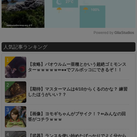
Powered by 
GliaStudios
M
人気記事ランキング
u
t
e
【攻略】パオウルムー亜種とかいう超絶ゴミモンス
ターｗｗｗｗｗ⇐●●でフルボッコにできるぞ！！
【期待】マスターマムは4/10からくるのかな？ 練習
したほうがいい？？
【画像】ヨモギちゃんがブサイク！？⇐みんなの回
答がコチラｗｗｗ
【武器】ランスを使い始めたばっかりでよく分から