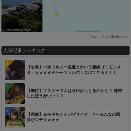
Powered by 
GliaStudios
M
人気記事ランキング
u
t
e
【攻略】パオウルムー亜種とかいう超絶ゴミモンス
ターｗｗｗｗｗ⇐●●でフルボッコにできるぞ！！
【期待】マスターマムは4/10からくるのかな？ 練習
したほうがいい？？
【画像】ヨモギちゃんがブサイク！？⇐みんなの回
答がコチラｗｗｗ