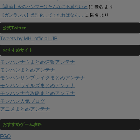
【議論】今のハンマーはそんなに不満ないｗ
に
匿名
より
【ガンランス】差別化してくれればなあ…
に
匿名
より
公式Twitter
Tweets by MH_official_JP
おすすめサイト
モンハンナウまとめ速報アンテナ
モンハンまとめアンテナ
モンハンサンブレイクまとめアンテナ
モンハンワイルズまとめアンテナ
モンハンナウ攻略まとめアンテナ
モンハン人気ブログ
アニメまとめアンテナ
おすすめゲーム攻略
FGO