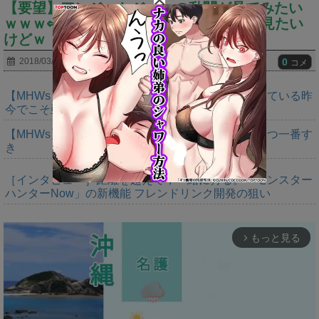
【要望】アンジャとジョーの乱闘が見てみたい
ｗｗｗ⇐●●とジョーが闘ってるところも見たい
けどｗ
0
2018/03/08
コメ
【MHWs】モンスター一体作るコストが大きくなっている昨
今でこそ亜種に頼るべきだよな
【MHWs】鍔迫り合いでオメガの強さ見せられるやつ一番す
き
［インタビュー］距離を超えて，一緒に狩る。「モンスター
ハンターNow」の新機能 フレンドリンク開発の狙い
もっと見る
arrow_forward_ios