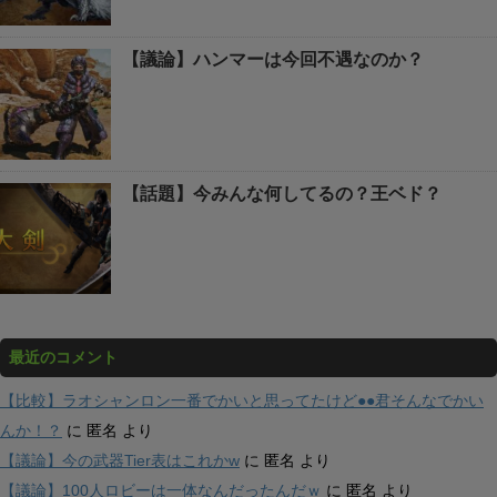
【議論】ハンマーは今回不遇なのか？
【話題】今みんな何してるの？王ベド？
最近のコメント
【比較】ラオシャンロン一番でかいと思ってたけど●●君そんなでかい
んか！？
に
匿名
より
【議論】今の武器Tier表はこれかw
に
匿名
より
【議論】100人ロビーは一体なんだったんだｗ
に
匿名
より