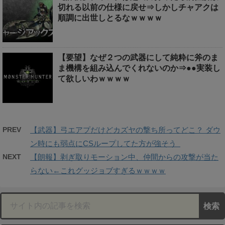
切れる以前の仕様に戻せ⇒しかしチャアクは
順調に出世しとるなｗｗｗｗ
【要望】なぜ２つの武器にして純粋に斧のま
ま機構を組み込んでくれないのか⇒●●実装し
て欲しいわｗｗｗｗ
PREV
【武器】弓エアプだけどカズヤの撃ち所ってどこ？ ダウ
ン時にも弱点にCSループしてた方が強そう
NEXT
【朗報】剥ぎ取りモーション中、仲間からの攻撃が当た
らない←これグッジョブすぎるｗｗｗｗ