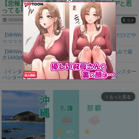
【悲報】ゲーム業界ではこれを大型アプデと思
ってる可能性(真剣)
6
2018/03/15
コメ
【MHWs】ゴールドエディションの値段今知ったんだけどや
っっっっっっすwwwww
【MHWs】「Switch2版モンハンワイルズはDLSS込みで最
大1440p動作」
［インタビュー］距離を超えて，一緒に狩る。「モンスター
ハンターNow」の新機能 フレンドリンク開発の狙い
もっと見る
arrow_forward_ios