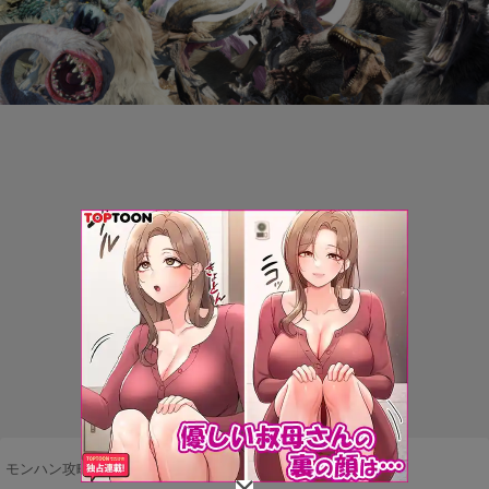
モンハン攻略まとめ隊
>
ネタ・雑談
>