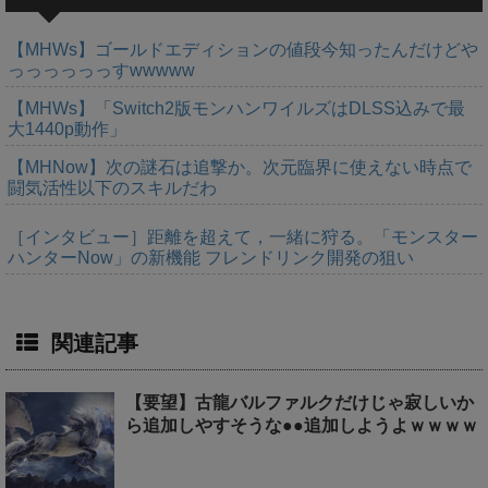
【MHWs】ゴールドエディションの値段今知ったんだけどや
っっっっっっすwwwww
【MHWs】「Switch2版モンハンワイルズはDLSS込みで最
大1440p動作」
【MHNow】次の謎石は追撃か。次元臨界に使えない時点で
闘気活性以下のスキルだわ
［インタビュー］距離を超えて，一緒に狩る。「モンスター
ハンターNow」の新機能 フレンドリンク開発の狙い
関連記事
【要望】古龍バルファルクだけじゃ寂しいか
ら追加しやすそうな●●追加しようよｗｗｗｗ