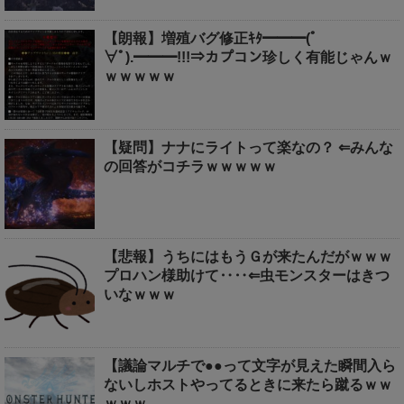
【朗報】増殖バグ修正ｷﾀ━━━(ﾟ
∀ﾟ).━━━!!!⇒カプコン珍しく有能じゃんｗ
ｗｗｗｗｗ
【疑問】ナナにライトって楽なの？ ⇐みんな
の回答がコチラｗｗｗｗｗ
【悲報】うちにはもうＧが来たんだがｗｗｗ
プロハン様助けて‥‥⇐虫モンスターはきつ
いなｗｗｗ
【議論マルチで●●って文字が見えた瞬間入ら
ないしホストやってるときに来たら蹴るｗｗ
ｗｗｗ