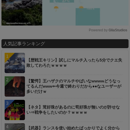
Powered by 
GliaStudios
M
人気記事ランキング
u
t
e
【歴戦王キリン】試しにマルチ入ったら5分でクエ失
敗してわろたｗｗｗｗ
【驚愕】王ハザクのマルチやばいなwwwwどうなっ
てるんだwww⇐今週で終わりだから●●なユーザーが
多いだけｗ
【ネタ】茸好珠があるのに筍好珠が無いのが許せな
い⇒戦争をしたいのか？ｗｗｗｗ
【武器】ランスを使い始めたばっかりでよく分から