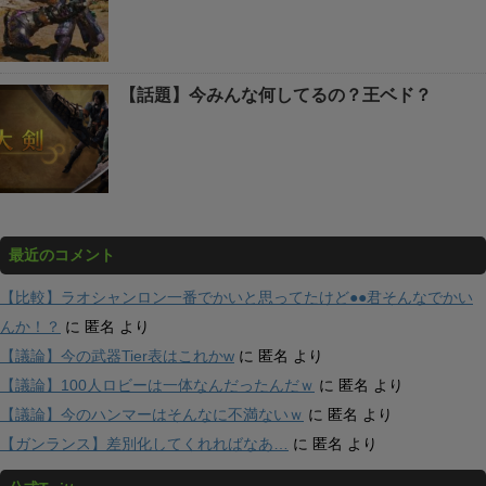
【話題】今みんな何してるの？王ベド？
最近のコメント
【比較】ラオシャンロン一番でかいと思ってたけど●●君そんなでかい
んか！？
に
匿名
より
【議論】今の武器Tier表はこれかw
に
匿名
より
【議論】100人ロビーは一体なんだったんだｗ
に
匿名
より
【議論】今のハンマーはそんなに不満ないｗ
に
匿名
より
【ガンランス】差別化してくれればなあ…
に
匿名
より