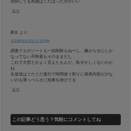
信仰してる馬鹿はくたばった方がいい
返信
匿名
より:
2018年3月15日 4:19 PM
調査クエのソートも一括削除もねーし、嫌がらせにしか
なってない不時着もそのままだし
これで大型とかよく言えたもんだ、恥ずかしくないのか
ね
生放送はぐだぐだ進行で時間使う割りに発表内容が少な
いのも薄っぺらさに拍車を掛けてる
返信
この記事どう思う？気軽にコメントしてね