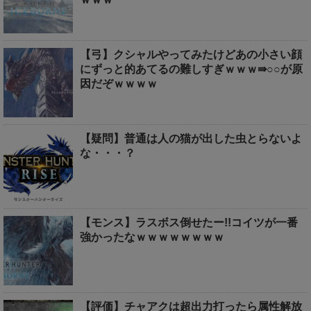
【弓】クシャルやってみたけどあの小さい顔
にずっと的あてるの難しすぎｗｗｗ⇛○○が原
因だぞｗｗｗｗ
【疑問】普通は人の猫が出した虫とらないよ
な・・・？
【モンス】ラスボス倒せたー!!コイツが一番
強かったなｗｗｗｗｗｗｗｗ
【評価】チャアクは超出力打ったら属性解放