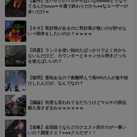
【驚愕】王ハザクのマルチやばいなwwwwどうなっ
てるんだwww⇐今週で終わりだから●●なユーザーが
多いだけｗ
【ネタ】茸好珠があるのに筍好珠が無いのが許せな
い⇒戦争をしたいのか？ｗｗｗｗ
【武器】ランスを使い始めたばっかりでよく分から
ないんだけど、カウンターとキャンセル突きどっち
を使えばいいの？
【疑問】意味あるの？救難呼んで高HRの人が途中抜
けしたんだが、なんでなの？
【議論】何度も言われてるだろうけどマルチの部位
耐久高すぎるわｗｗｗｗｗｗ
【攻略】金冠狙うならどのクエスト回すのが一番い
いの？調査クエ？⇐●●クエだぞ！！