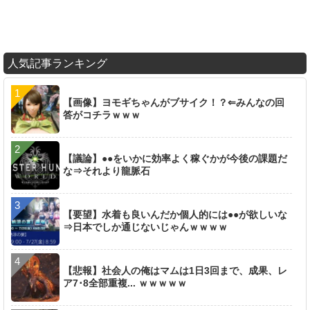
人気記事ランキング
【画像】ヨモギちゃんがブサイク！？⇐みんなの回
答がコチラｗｗｗ
【議論】●●をいかに効率よく稼ぐかが今後の課題だ
な⇒それより龍脈石
【要望】水着も良いんだか個人的には●●が欲しいな
⇒日本でしか通じないじゃんｗｗｗｗ
【悲報】社会人の俺はマムは1日3回まで、成果、レ
ア7･8全部重複... ｗｗｗｗｗ