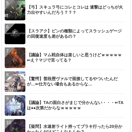
【弓】スキュラ弓にコレとコレは 連撃はどっちが火
力出やすいんだろう？？？
【スラアク】ビンの種類によってスラッシュゲージ
の回復速度も差があるの？
【議論】マム戦自体は楽しいと思うけどｗｗｗｗｗ
⇐え？マジで言ってる？
【驚愕】普段歴ヴァルで面接してるやついたんだ
が…⇐仕方ない場合もあるからな…
【議論】TAの面白さがまじで分かんない・・・⇐TA
は●●次第だからなｗｗｗｗｗ
【疑問】水速射ライト持ってブラキ行ったら20分か
かったんだけどこんなもんか？