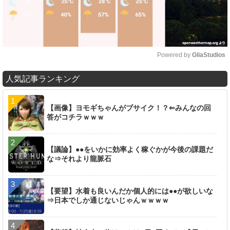
Powered by 
GliaStudios
M
人気記事ランキング
u
t
e
【画像】ヨモギちゃんがブサイク！？⇐みんなの回
答がコチラｗｗｗ
【議論】●●をいかに効率よく稼ぐかが今後の課題だ
な⇒それより龍脈石
【要望】水着も良いんだか個人的には●●が欲しいな
⇒日本でしか通じないじゃんｗｗｗｗ