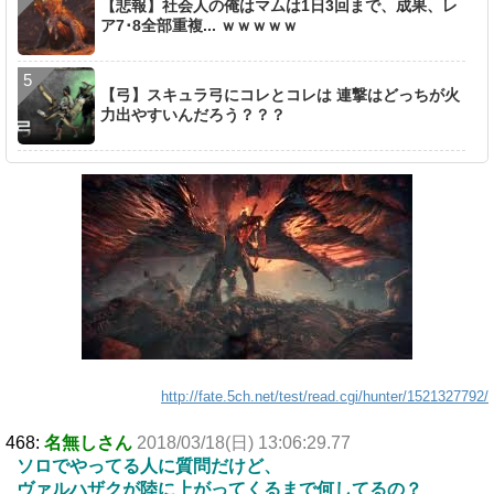
【悲報】社会人の俺はマムは1日3回まで、成果、レ
ア7･8全部重複... ｗｗｗｗｗ
【弓】スキュラ弓にコレとコレは 連撃はどっちが火
力出やすいんだろう？？？
http://fate.5ch.net/test/read.cgi/hunter/1521327792/
468:
名無しさん
2018/03/18(日) 13:06:29.77
ソロでやってる人に質問だけど、
ヴァルハザクが陸に上がってくるまで何してるの？