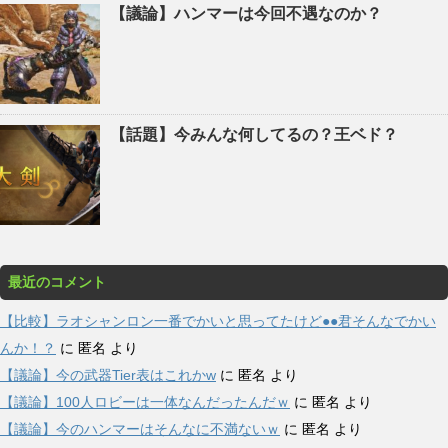
【議論】ハンマーは今回不遇なのか？
【話題】今みんな何してるの？王ベド？
最近のコメント
【比較】ラオシャンロン一番でかいと思ってたけど●●君そんなでかい
んか！？
に
匿名
より
【議論】今の武器Tier表はこれかw
に
匿名
より
【議論】100人ロビーは一体なんだったんだｗ
に
匿名
より
【議論】今のハンマーはそんなに不満ないｗ
に
匿名
より