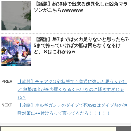
【話題】約30秒で出来る傀異化した凶角マラ
ソンがこちらwwwwww
【議論】星7までは火力足りないと思ったら7-
5まで持っていけば大抵は困らなくなるけ
ど、８はこれがねｗ
PREV
【武器】チャアクは剣状態でも普通に強いと思うんだけ
ど 無撃超出が多少弱くなるくらいなのに騒ぎすぎじゃ
ね？
NEXT
【攻略】ネルギガンテのダイブで死ぬ奴はダイブ前の咆
哮対策に●●付けろって言ってるだろ！！！！！