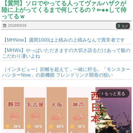
【質問】ソロでやってる人ってヴァルハザクが
陸に上がってくるまで何してるの？⇐●●して待
ってるｗ
3
2018/03/18
コメ
【MHNow】週間1000は上積みの上積みなんで異常者です
【MHWs】やっぱいただきますの大切さ語るだけあって飯の
こだわり凄いよね
［インタビュー］距離を超えて，一緒に狩る。「モンスター
ハンターNow」の新機能 フレンドリンク開発の狙い
もっと見る
arrow_forward_ios