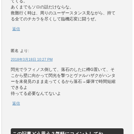
てくる。
あくまでもソロの話だけならな。
救難行く時は、周りのユーザースタンス見ながら、持て
る全てのチカラを尽くして臨機応変に闘うぜ。
返信
匿名
より:
2018年3月18日 10:27 PM
閃光でラフィノス倒して、落石のしたに樽G置いて、そ
こから壁に向かって閃光を撃つとヴァルハザクがハンタ
ーを未発見のまま走ってくるから落石→爆弾で時間短縮
できるよ
待ってる必要なんてないよ
返信
この記事どう思う？気軽にコメントしてね