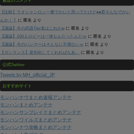
最近のコメント
【比較】ラオシャンロン一番でかいと思ってたけど●●君そんなでかい
んか！？
に
匿名
より
【議論】今の武器Tier表はこれかw
に
匿名
より
【議論】100人ロビーは一体なんだったんだｗ
に
匿名
より
【議論】今のハンマーはそんなに不満ないｗ
に
匿名
より
【ガンランス】差別化してくれればなあ…
に
匿名
より
公式Twitter
Tweets by MH_official_JP
おすすめサイト
モンハンナウまとめ速報アンテナ
モンハンまとめアンテナ
モンハンサンブレイクまとめアンテナ
モンハンワイルズまとめアンテナ
モンハンナウ攻略まとめアンテナ