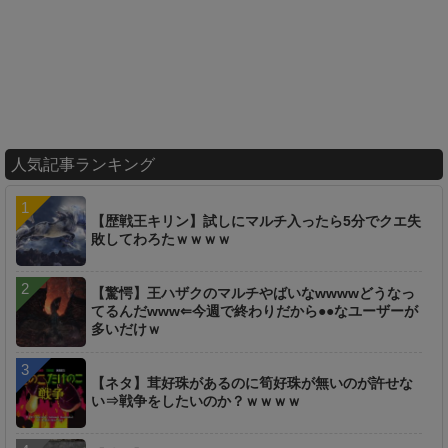
人気記事ランキング
【歴戦王キリン】試しにマルチ入ったら5分でクエ失
敗してわろたｗｗｗｗ
【驚愕】王ハザクのマルチやばいなwwwwどうなっ
てるんだwww⇐今週で終わりだから●●なユーザーが
多いだけｗ
【ネタ】茸好珠があるのに筍好珠が無いのが許せな
い⇒戦争をしたいのか？ｗｗｗｗ