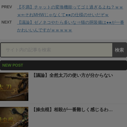
PREV
【不満】チャットの変換機能ってゴミ過ぎるよね？ｗｗ
ｗ⇐それMHWじゃなくて●●の仕様のせいだぞｗ
NEXT
【議論】ゼノネコやたら多いな⇒猫の胴装備は●●が一番
かわいいんですがｗｗｗｗｗ
NEW POST
【議論】全然太刀の使い方が分からない
【操虫棍】相殺が一番難しく感じるわ…