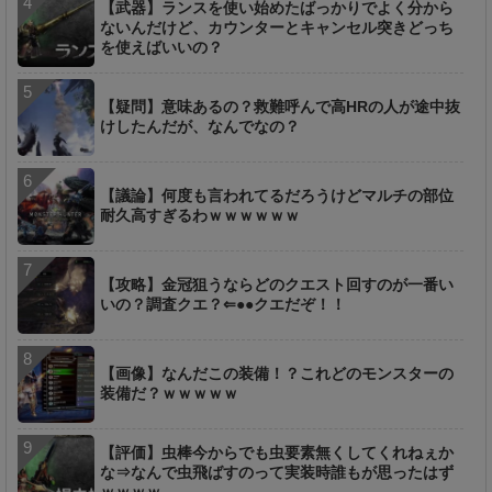
【武器】ランスを使い始めたばっかりでよく分から
ないんだけど、カウンターとキャンセル突きどっち
を使えばいいの？
【疑問】意味あるの？救難呼んで高HRの人が途中抜
けしたんだが、なんでなの？
【議論】何度も言われてるだろうけどマルチの部位
耐久高すぎるわｗｗｗｗｗｗ
【攻略】金冠狙うならどのクエスト回すのが一番い
いの？調査クエ？⇐●●クエだぞ！！
【画像】なんだこの装備！？これどのモンスターの
装備だ？ｗｗｗｗｗ
【評価】虫棒今からでも虫要素無くしてくれねぇか
な⇒なんで虫飛ばすのって実装時誰もが思ったはず