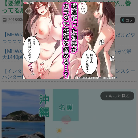
【要望】マイルームに受付嬢ほしいんだが…養
ってる感欲しい‥‥⇐●●買えよｗｗｗｗ
0
2018/03/21
コメ
【MHWs】ゴールドエディションの値段今知ったんだけどや
っっっっっっすwwwww
【MHWs】「Switch2版モンハンワイルズはDLSS込みで最
大1440p動作」
［インタビュー］距離を超えて，一緒に狩る。「モンスター
ハンターNow」の新機能 フレンドリンク開発の狙い
もっと見る
arrow_forward_ios