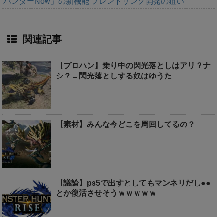
ハンターNow」の新機能 フレンドリンク開発の狙い
関連記事
【プロハン】乗り中の閃光落としはアリ？ナ
シ？←閃光落としする奴はゆうた
【素材】みんな今どこを周回してるの？
【議論】ps5で出すとしてもマンネリだし●●
とか復活させそうｗｗｗｗｗ