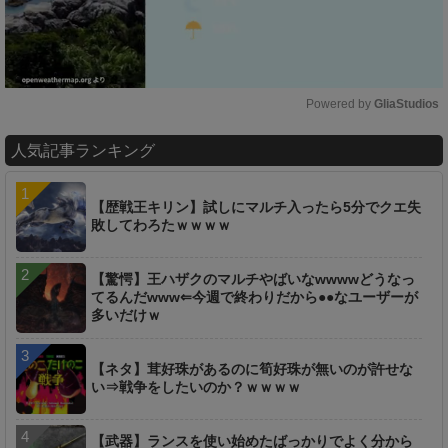
Powered by 
GliaStudios
M
人気記事ランキング
u
t
e
【歴戦王キリン】試しにマルチ入ったら5分でクエ失
敗してわろたｗｗｗｗ
【驚愕】王ハザクのマルチやばいなwwwwどうなっ
てるんだwww⇐今週で終わりだから●●なユーザーが
多いだけｗ
【ネタ】茸好珠があるのに筍好珠が無いのが許せな
い⇒戦争をしたいのか？ｗｗｗｗ
【武器】ランスを使い始めたばっかりでよく分から