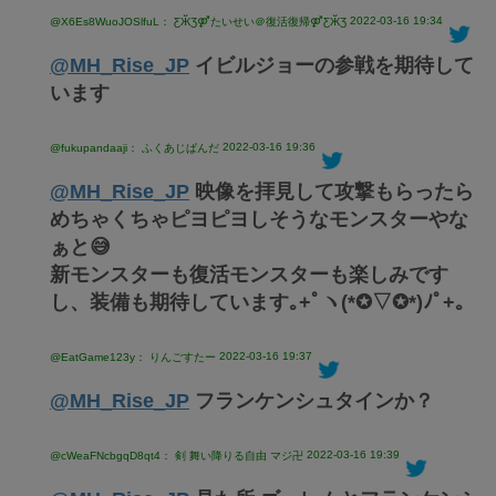
2022-03-16 19:34
@X6Es8WuoJOSlfuL： ƸӁƷ⚤たいせい＠復活復帰⚤ƸӁƷ
@MH_Rise_JP
イビルジョーの参戦を期待して
います
2022-03-16 19:36
@fukupandaaji： ふくあじぱんだ
@MH_Rise_JP
映像を拝見して攻撃もらったら
めちゃくちゃピヨピヨしそうなモンスターやな
ぁと😅
新モンスターも復活モンスターも楽しみです
し、装備も期待しています｡+ﾟヽ(*✪▽✪*)ﾉﾟ+｡
2022-03-16 19:37
@EatGame123y： りんごすたー
@MH_Rise_JP
フランケンシュタインか？
2022-03-16 19:39
@cWeaFNcbgqD8qt4： 剣 舞い降りる自由 マジ卍