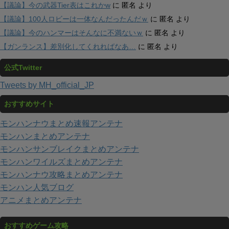
【議論】今の武器Tier表はこれかw
に
匿名
より
【議論】100人ロビーは一体なんだったんだｗ
に
匿名
より
【議論】今のハンマーはそんなに不満ないｗ
に
匿名
より
【ガンランス】差別化してくれればなあ…
に
匿名
より
公式Twitter
Tweets by MH_official_JP
おすすめサイト
モンハンナウまとめ速報アンテナ
モンハンまとめアンテナ
モンハンサンブレイクまとめアンテナ
モンハンワイルズまとめアンテナ
モンハンナウ攻略まとめアンテナ
モンハン人気ブログ
アニメまとめアンテナ
おすすめゲーム攻略