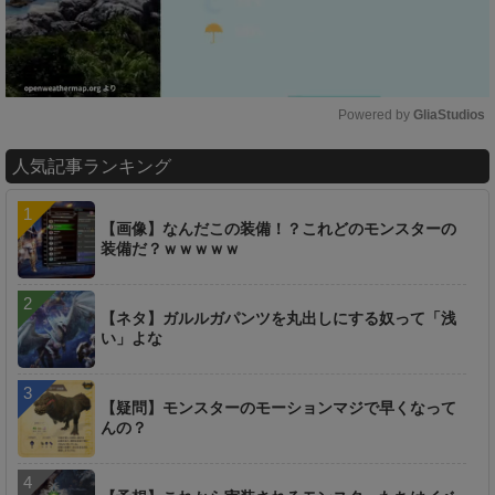
Powered by 
GliaStudios
M
人気記事ランキング
u
t
e
【画像】なんだこの装備！？これどのモンスターの
装備だ？ｗｗｗｗｗ
【ネタ】ガルルガパンツを丸出しにする奴って「浅
い」よな
【疑問】モンスターのモーションマジで早くなって
んの？