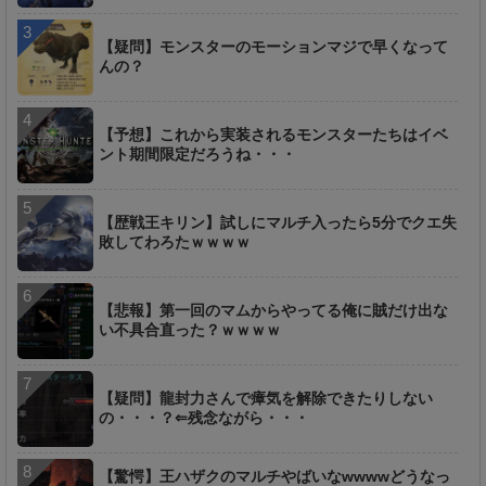
【疑問】モンスターのモーションマジで早くなって
んの？
【予想】これから実装されるモンスターたちはイベ
ント期間限定だろうね・・・
【歴戦王キリン】試しにマルチ入ったら5分でクエ失
敗してわろたｗｗｗｗ
【悲報】第一回のマムからやってる俺に賊だけ出な
い不具合直った？ｗｗｗｗ
【疑問】龍封力さんで瘴気を解除できたりしない
の・・・？⇐残念ながら・・・
【驚愕】王ハザクのマルチやばいなwwwwどうなっ