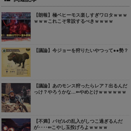
【朗報】極ベヒーモス楽しすぎワロタｗｗｗ
ｗｗｗこれこそ常設するべきｗｗｗｗ
【議論】今ジョーを狩りたいやつって●●勢？
【議論】あのモンス狩ったらレア７出るんだ
っけ？やろうかな…⇐やめとけｗｗｗｗｗｗ
【不満】バゼルの乱入がしつこ過ぎるんだ
が‥‥⇐こやし玉投げろよｗｗｗｗ