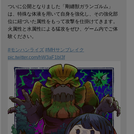
ついに公開となりました「剛纏獣ガランゴルム」
は、特殊な体液を用いて自身を強化し、その強化部
位に紐づいた属性をもって攻撃を仕掛けてきます。
火属性と水属性による猛攻をぜひ、ゲーム内でご体
験ください。
#モンハンライズ
#MHサンブレイク
pic.twitter.com/hW3aF1bl3f