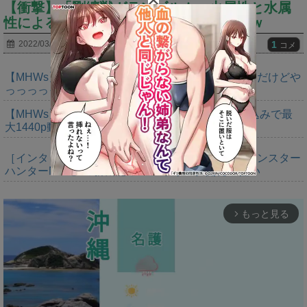
【衝撃】「剛纏獣ガランゴルム」火属性と水属
性による猛攻らしいｗｗｗｗｗｗｗｗｗｗ
1
2022/03/16
コメ
【MHWs】ゴールドエディションの値段今知ったんだけどや
っっっっっっすwwwww
【MHWs】「Switch2版モンハンワイルズはDLSS込みで最
大1440p動作」
［インタビュー］距離を超えて，一緒に狩る。「モンスター
ハンターNow」の新機能 フレンドリンク開発の狙い
もっと見る
arrow_forward_ios