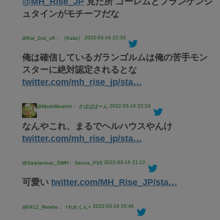
@MH_Rise_JP
見た所 ゴーレムとフランケンシ
ュタインがモチーフだな
2022-03-16 22:33
@Kai_2nd_off： ［Kaito］
俺は確信しているガランゴルムは俺の苦手モン
スターに絶対認定されるとな
twitter.com/mh_rise_jp/sta…
2022-03-16 22:24
@MoshMoshhh： さばばばーん
なんやこれ、まるでヘルハウスやんけ
twitter.com/mh_rise_jp/sta…
2022-03-16 21:12
@Sarplaninac_SWH： Senna_PS5
可愛い
twitter.com/MH_Rise_JP/sta…
2022-03-16 20:46
@0412_Rerebo： ⚡️れれくん⚡️