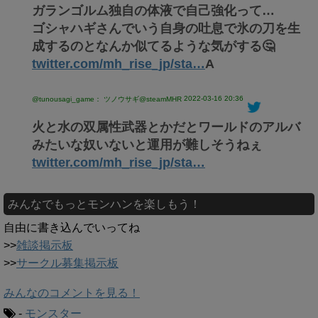
ガランゴルム独自の体液で自己強化って…
ゴシャハギさんでいう自身の吐息で氷の刀を生
成するのとなんか似てるような気がする🤔
twitter.com/mh_rise_jp/sta…
A
2022-03-16 20:36
@tunousagi_game： ツノウサギ@steamMHR
火と水の双属性武器とかだとワールドのアルバ
みたいな奴いないと運用が難しそうねぇ
twitter.com/mh_rise_jp/sta…
みんなでもっとモンハンを楽しもう！
自由に書き込んでいってね
>>
雑談掲示板
>>
サークル募集掲示板
みんなのコメントを見る！
-
モンスター