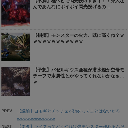
【不満】極ヘビで閃光投げすぎィ！！外人な
んであんなにポイポイ閃光投げるの…
【指摘】モンスターの火力、既に高くね？ｗ
ｗｗｗｗｗｗｗｗｗｗｗ
【予想】バゼルギウス亜種が潜水艦か空母モ
チーフで水属性とかやってくれないかなぁ…
ｗ
PREV
【議論】ヨモギとチッチェが姉妹ってことはないだろ
wwwwwwwwwwww
NEXT
【ネタ】ライズってどうやれば強モンスター作れるんだ