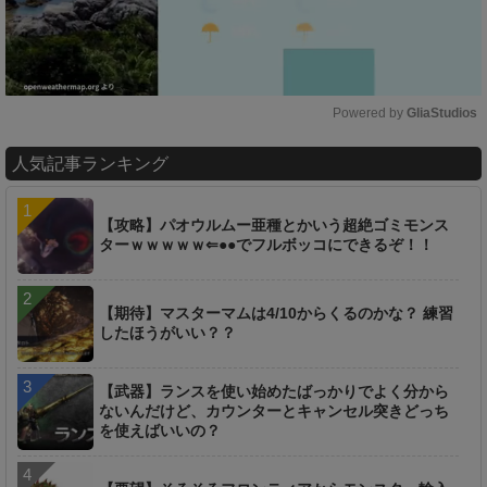
Powered by 
GliaStudios
M
人気記事ランキング
u
t
e
【攻略】パオウルムー亜種とかいう超絶ゴミモンス
ターｗｗｗｗｗ⇐●●でフルボッコにできるぞ！！
【期待】マスターマムは4/10からくるのかな？ 練習
したほうがいい？？
【武器】ランスを使い始めたばっかりでよく分から
ないんだけど、カウンターとキャンセル突きどっち
を使えばいいの？