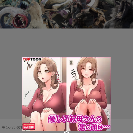
モンハン攻略まとめ隊
>
ネタ・雑談
>