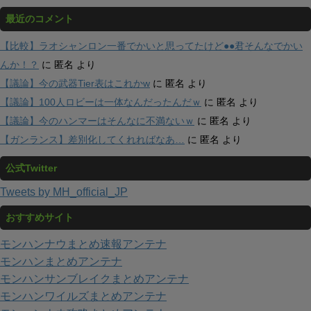
最近のコメント
【比較】ラオシャンロン一番でかいと思ってたけど●●君そんなでかい
んか！？
に
匿名
より
【議論】今の武器Tier表はこれかw
に
匿名
より
【議論】100人ロビーは一体なんだったんだｗ
に
匿名
より
【議論】今のハンマーはそんなに不満ないｗ
に
匿名
より
【ガンランス】差別化してくれればなあ…
に
匿名
より
公式Twitter
Tweets by MH_official_JP
おすすめサイト
モンハンナウまとめ速報アンテナ
モンハンまとめアンテナ
モンハンサンブレイクまとめアンテナ
モンハンワイルズまとめアンテナ