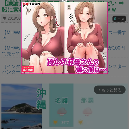
【議論】毒袋のレアアイテムっぷりがひどい ⇒
船に素材頼んで買ったほうがいいぞｗｗｗｗ
0
2018/03/28
コメ
【MHWs】鍔迫り合いでオメガの強さ見せられるやつ一番す
き
【MHWs】ヨドバシ行ったらレダウのキーホルダーが100円
で売ってて草
［インタビュー］距離を超えて，一緒に狩る。「モンスター
ハンターNow」の新機能 フレンドリンク開発の狙い
もっと見る
arrow_forward_ios