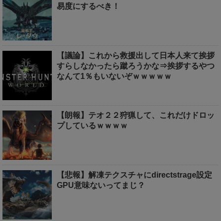
易度にするべき！
【議論】これから救援出して日本人来て挨拶
すらしなかったら蹴ろうかな⇒挨拶するやつ
なんて1％もいないぞｗｗｗｗｗ
【朗報】テオ２２狩猟して、これだけドロッ
プしているｗｗｗｗ
【悲報】解凍テクスチャにdirectstrage設定
GPU意味ないってまじ？