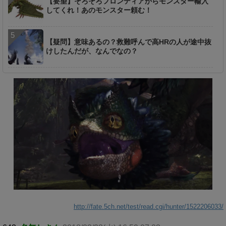
【要望】そろそろフロンティアからモンスター輸入
してくれ！あのモンスター頼む！
【疑問】意味あるの？救難呼んで高HRの人が途中抜
けしたんだが、なんでなの？
http://fate.5ch.net/test/read.cgi/hunter/1522206033/