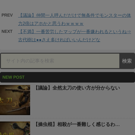
PREV
【議論】仲間一人呼んだだけで無条件でモンスターの体
力2倍はアホかと思うわｗｗｗｗ
NEXT
【不満】一番苦労したマップが一番嫌われるというね⇒
古代樹は●●さえ多ければいいんだけどな
NEW POST
【議論】全然太刀の使い方が分からない
【操虫棍】相殺が一番難しく感じるわ…