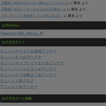
【議論】100人ロビーは一体なんだったんだｗ
に
匿名
より
【議論】今のハンマーはそんなに不満ないｗ
に
匿名
より
【ガンランス】差別化してくれればなあ…
に
匿名
より
公式Twitter
Tweets by MH_official_JP
おすすめサイト
モンハンナウまとめ速報アンテナ
モンハンまとめアンテナ
モンハンサンブレイクまとめアンテナ
モンハンワイルズまとめアンテナ
モンハンナウ攻略まとめアンテナ
モンハン人気ブログ
アニメまとめアンテナ
おすすめゲーム攻略