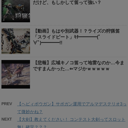
だけど、もしかして笛って強い？
【動画】もはや別武器！？ライズの狩猟笛
「スライドビート」ｷﾀ━━━━(ﾟ
∀ﾟ)━━━━!!
【悲報】広域キノコ笛って地雷なのか…今ま
ですまんかった…⇐マジかｗｗｗｗｗ
PREV
【ヘビィボウガン】サポガン運用でアルマデステリオ3っ
て微妙かね？
NEXT
【大剣】教えてください！ コンテスト大剣ってスロット
無し確定？？？