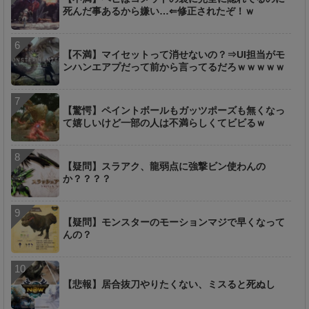
死んだ事あるから嫌い…⇐修正されたぞ！ｗ
【不満】マイセットって消せないの？⇒UI担当がモ
ンハンエアプだって前から言ってるだろｗｗｗｗｗ
【驚愕】ペイントボールもガッツポーズも無くなっ
て嬉しいけど一部の人は不満らしくてビビるｗ
【疑問】スラアク、龍弱点に強撃ビン使わんの
か？？？？
【疑問】モンスターのモーションマジで早くなって
んの？
【悲報】居合抜刀やりたくない、ミスると死ぬし