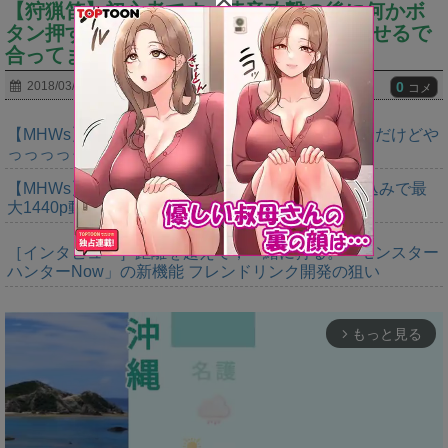
【狩猟笛】初心者です。連音攻撃の後に何かボ
タン押すと モーションなしで音符発生させるで
合ってます？
0
2018/03/30
コメ
【MHWs】ゴールドエディションの値段今知ったんだけどや
っっっっっっすwwwww
【MHWs】「Switch2版モンハンワイルズはDLSS込みで最
大1440p動作」
［インタビュー］距離を超えて，一緒に狩る。「モンスター
ハンターNow」の新機能 フレンドリンク開発の狙い
もっと見る
arrow_forward_ios