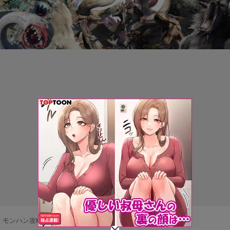
モンハン攻略まとめ隊
>
武器・防具
>
狩猟笛
>