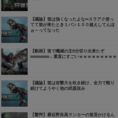
【議論】笛は強くなったよな⇐スラアク使っ
てて笛が来たとき１パン１００超えしてんほ
ぉ～ってなった
【動画】笛で殲滅の主6分切り出来たぞ
wwwwww←素直にすごいｗｗｗｗｗｗｗｗｗ
【議論】笛は攻撃大を吹き続け、全力で殴り
続けてようやく他の武器並み
【驚愕】最近野良高ランカーの笛見かけるん