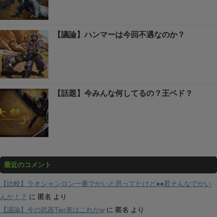
【議論】ハンマーは今回不遇なのか？
【話題】今みんな何してるの？王ベド？
最近のコメント
【比較】ラオシャンロン一番でかいと思ってたけど●●君そんなでかい
んか！？
に
匿名
より
【議論】今の武器Tier表はこれかw
に
匿名
より