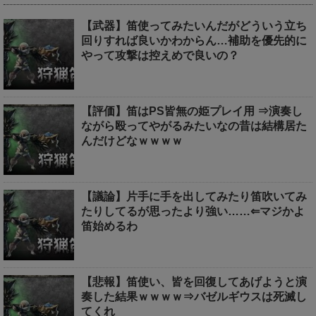
【武器】笛使ってみたいんだがどういう立ち
回りすれば良いかわからん…補助を優先的に
やって攻撃は控えめで良いの？
【評価】笛はPS皆無の姫プレイ用 ⇒演奏し
ながら殴ってやがるみたいなの昔は結構居た
んだけどなｗｗｗｗ
【議論】片手に手を出してみたり笛吹いてみ
たりしてるが思ったより強い……⇐マジかよ
笛始めるわ
【悲報】笛使い、皆を回復してあげようと演
奏した結果ｗｗｗｗ⇒バゼルギウスは死滅し
てくれ