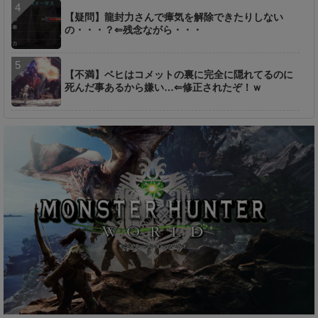
【疑問】龍封力さんで瘴気を解除できたりしない
の・・・？⇐残念ながら・・・
【不満】ベヒはコメットの裏に完全に隠れてるのに
死んだ事あるから嫌い…⇐修正されたぞ！ｗ