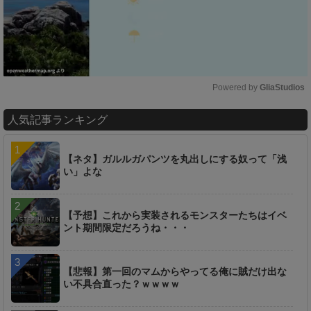
Powered by 
GliaStudios
M
人気記事ランキング
u
t
e
【ネタ】ガルルガパンツを丸出しにする奴って「浅
い」よな
【予想】これから実装されるモンスターたちはイベ
ント期間限定だろうね・・・
【悲報】第一回のマムからやってる俺に賊だけ出な
い不具合直った？ｗｗｗｗ