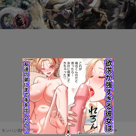
モンハン攻略まとめ隊
>
モンハンナウ（Monster Hunter Now）
>