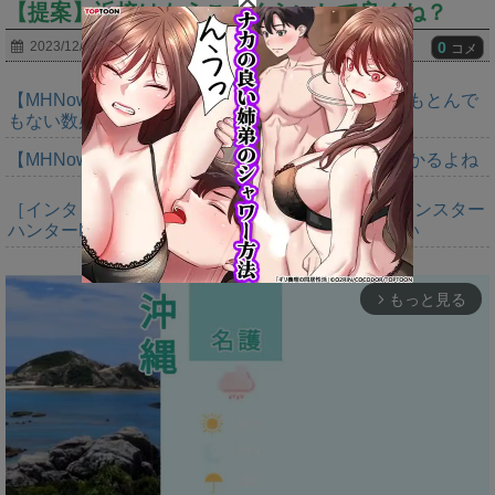
【提案】近接はもうこのくらいして良くね？
0
2023/12/20
コメ
【MHNow】バゼルは緩和期間終わってるから今でもとんで
もない数必要なんじゃない？
【MHNow】タマゴイベント定期的にやってるの助かるよね
［インタビュー］距離を超えて，一緒に狩る。「モンスター
ハンターNow」の新機能 フレンドリンク開発の狙い
もっと見る
arrow_forward_ios