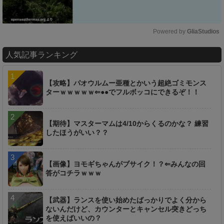
Powered by 
GliaStudios
M
人気記事ランキング
u
t
e
【攻略】パオウルムー亜種とかいう超絶ゴミモンス
ターｗｗｗｗｗ⇐●●でフルボッコにできるぞ！！
【期待】マスターマムは4/10からくるのかな？ 練習
したほうがいい？？
【画像】ヨモギちゃんがブサイク！？⇐みんなの回
答がコチラｗｗｗ
【武器】ランスを使い始めたばっかりでよく分から
ないんだけど、カウンターとキャンセル突きどっち
を使えばいいの？