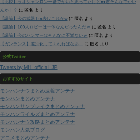
【比較】ラオシャンロン一番でかいと思ってたけど●●君そんなでかい
んか！？
に
匿名
より
【議論】今の武器Tier表はこれかw
に
匿名
より
【議論】100人ロビーは一体なんだったんだｗ
に
匿名
より
【議論】今のハンマーはそんなに不満ないｗ
に
匿名
より
【ガンランス】差別化してくれればなあ…
に
匿名
より
公式Twitter
Tweets by MH_official_JP
おすすめサイト
モンハンナウまとめ速報アンテナ
モンハンまとめアンテナ
モンハンサンブレイクまとめアンテナ
モンハンワイルズまとめアンテナ
モンハンナウ攻略まとめアンテナ
モンハン人気ブログ
アニメまとめアンテナ