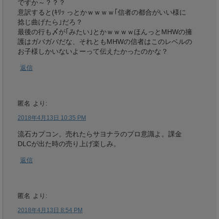
ですか～？？？
意訳すると(ｷﾘｯ っとかｗｗｗｗ｢信者の都合がいい様に
捻じ曲げたら｣だろ？
最後の行も〆が｢みたい｣とかｗｗｗｗほんっとMHWの擁
護はガバガバだな、それともMHWの信者はこのレベルの
お子様しかいないよーって伝えたかったのかな？
返信
匿名
より:
2018年4月13日 10:35 PM
流石カプコン。売れたらサヨナラのプロ意識よ。課金
DLCが出た時の売り上げ楽しみ。
返信
匿名
より:
2018年4月13日 8:54 PM