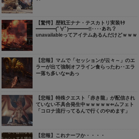
【驚愕】歴戦王ナナ・テスカトリ実装ｷﾀ
━━━━(ﾟ∀ﾟ)━━━━!!‥‥あれ？
unavailableってアイテムあるんだけどｗｗｗ
【悲報】マムで「セッションが云々～」のエ
ラーが出て強制オフライン食らったわ‥エラ
ー落ち多いな⇐あっ
【悲報】特殊クエスト「赤き龍」が配信され
ていない不具合発生中ｗｗｗｗｗ⇐ムフェト
「コロナ流行ってるんで行くのやめます」
【悲報】これナーフか・・・・