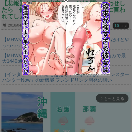
【悲報】トロコン出来ないバグを問い合わせし
たら「他キャラでやり直してｗ」と運営に言わ
れてしまったんだが…
10
2018/04/13
コメ
【MHWs】ゴールドエディションの値段今知ったんだけどや
っっっっっっすwwwww
【MHWs】「Switch2版モンハンワイルズはDLSS込みで最
大1440p動作」
［インタビュー］距離を超えて，一緒に狩る。「モンスター
ハンターNow」の新機能 フレンドリンク開発の狙い
もっと見る
arrow_forward_ios