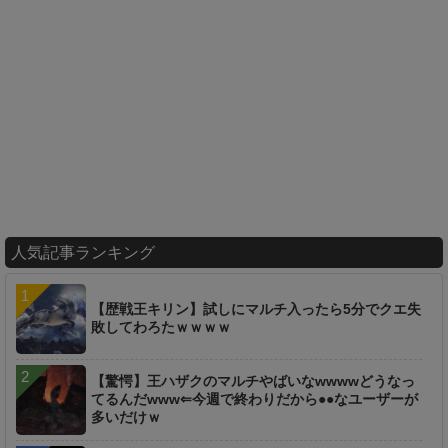
人気記事ランキング
【歴戦王キリン】試しにマルチ入ったら5分でクエ失
敗してわろたｗｗｗｗ
【驚愕】王ハザクのマルチやばいなwwwwどうなっ
てるんだwww⇐今週で終わりだから●●なユーザーが
多いだけｗ