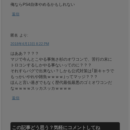
俺ならPS4自体やめるかもしれない
返信
匿名
より:
2018年4月13日 8:22 PM
はああ？？？？
マジで今んとこやる事無さ杉のオワコンで、苦行の末に
トロコンするしかやる事ないってのに？？？
それすらバグで出来ない？しかも公式対策は｢新キャラで
もっかいやれや雑魚ｗｗｗｗ｣ってマッジ？？？
ほんと言い過ぎでもなく歴代最低最悪のゴミオワコンだ
なｗｗｗｗスッカスッカｗｗｗｗ
返信
この記事どう思う？気軽にコメントしてね