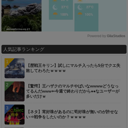
Powered by 
GliaStudios
M
人気記事ランキング
u
t
e
【歴戦王キリン】試しにマルチ入ったら5分でクエ失
敗してわろたｗｗｗｗ
【驚愕】王ハザクのマルチやばいなwwwwどうなっ
てるんだwww⇐今週で終わりだから●●なユーザーが
多いだけｗ
【ネタ】茸好珠があるのに筍好珠が無いのが許せな
い⇒戦争をしたいのか？ｗｗｗｗ