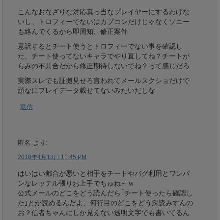
こんなおなざりな対応真っ当なプレイヤーにするわけな
いし、トロフィーでないはカプコンだけじゃなくソニー
も絡んでくるから即周知、修正案件
意訳するとチート使うとトロフィーでない事を確認し
た、チート使ってないキャラでやり直してね？チートが
らみの不具合だから修正期待しないでね？って感じだろ
実際スレでも証拠見せろ言われてメールスクショだけで
頑なにプレイデータ載せてないみたいだしな
返信
匿名
より:
2018年4月13日 11:45 PM
はいはい都合が悪いと相手をチートやバグ利用とワンパ
ンなレッテル張りお上手でちゅね～ｗ
公式メールのどこをどう読んだら｢チート使ったら確認し
た｣とか読めるんだよ、何行目のどこをどう深読みすんの
お？信者ちゃんにしか見えない透明文字でも書いてるん