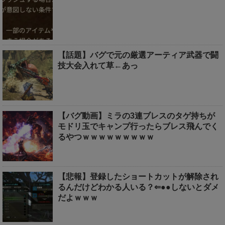
【話題】バグで元の厳選アーティア武器で闘
技大会入れて草←あっ
【バグ動画】ミラの3連ブレスのタゲ持ちが
モドリ玉でキャンプ行ったらブレス飛んでく
るやつｗｗｗｗｗｗｗｗｗ
【悲報】登録したショートカットが解除され
るんだけどわかる人いる？⇐●●しないとダメ
だよｗｗｗ