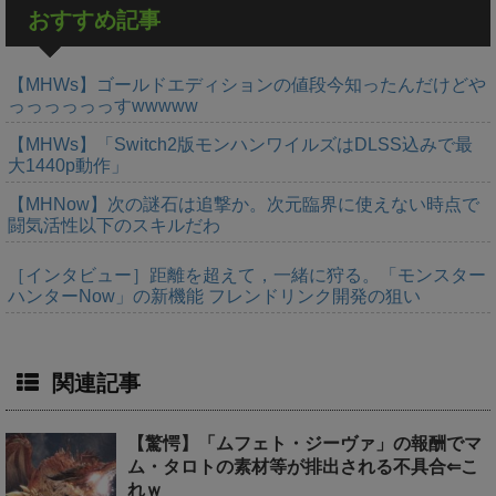
おすすめ記事
【MHWs】ゴールドエディションの値段今知ったんだけどや
っっっっっっすwwwww
【MHWs】「Switch2版モンハンワイルズはDLSS込みで最
大1440p動作」
【MHNow】次の謎石は追撃か。次元臨界に使えない時点で
闘気活性以下のスキルだわ
［インタビュー］距離を超えて，一緒に狩る。「モンスター
ハンターNow」の新機能 フレンドリンク開発の狙い
関連記事
【驚愕】「ムフェト・ジーヴァ」の報酬でマ
ム・タロトの素材等が排出される不具合⇐こ
れｗ