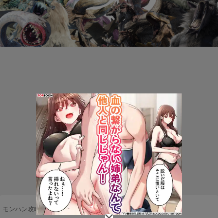
モンハン攻略まとめ隊
>
バグ・不具合
>