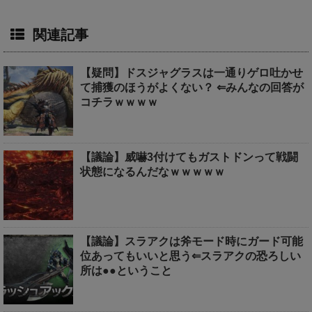
関連記事
【疑問】ドスジャグラスは一通りゲロ吐かせ
て捕獲のほうがよくない？ ⇐みんなの回答が
コチラｗｗｗｗ
【議論】威嚇3付けてもガストドンって戦闘
状態になるんだなｗｗｗｗｗ
【議論】スラアクは斧モード時にガード可能
位あってもいいと思う⇐スラアクの恐ろしい
所は●●ということ