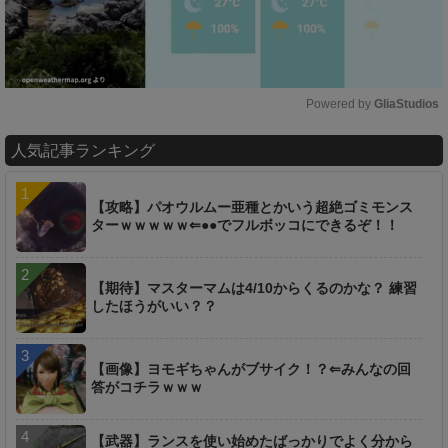
Powered by 
GliaStudios
M
人気記事ランキング
u
t
e
【攻略】パオウルムー亜種とかいう超絶ゴミモンス
ターｗｗｗｗｗ⇐●●でフルボッコにできるぞ！！
【期待】マスターマムは4/10からくるのかな？ 練習
したほうがいい？？
【画像】ヨモギちゃんがブサイク！？⇐みんなの回
答がコチラｗｗｗ
【武器】ランスを使い始めたばっかりでよく分から