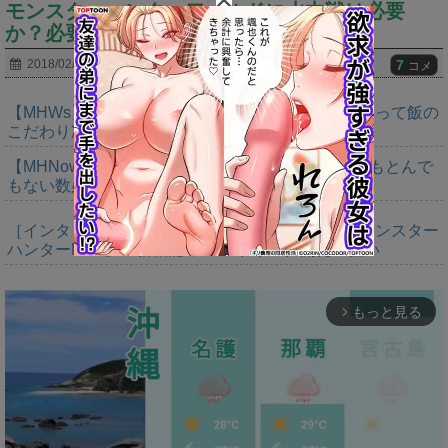
モンスターハンターワールドに水中戦は必要
か？必要派と不必要派で議論が白熱！！
7
2018/02/02
コメ
【MHWs】やっぱいただきますの大切さ語るだけあって飯の
こだわり凄いよね
【MHNow】バゼルは緩和期間終わってるから今でもとんで
もない数必要なんじゃない？
［インタビュー］距離を超えて，一緒に狩る。「モンスター
ハンターNow」の新機能 フレンドリンク開発の狙い
もっと見る
arrow_forward_ios