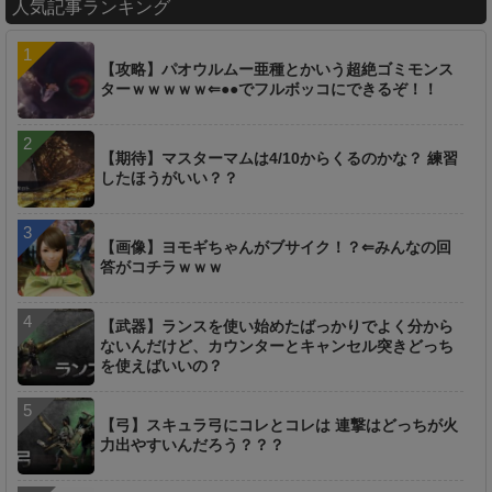
人気記事ランキング
【攻略】パオウルムー亜種とかいう超絶ゴミモンス
ターｗｗｗｗｗ⇐●●でフルボッコにできるぞ！！
【期待】マスターマムは4/10からくるのかな？ 練習
したほうがいい？？
【画像】ヨモギちゃんがブサイク！？⇐みんなの回
答がコチラｗｗｗ
【武器】ランスを使い始めたばっかりでよく分から
ないんだけど、カウンターとキャンセル突きどっち
を使えばいいの？
【弓】スキュラ弓にコレとコレは 連撃はどっちが火
力出やすいんだろう？？？