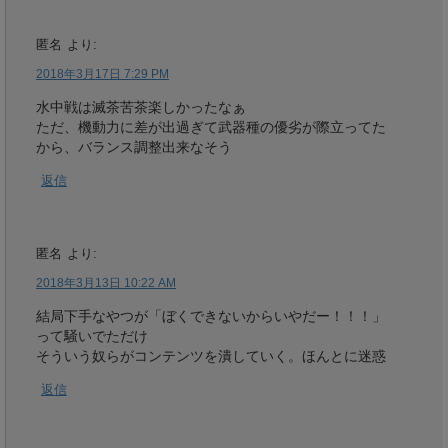
匿名
より:
2018年3月17日 7:29 PM
水中戦は滅茶苦茶楽しかったなぁ
ただ、機動力に差が出過ぎて武器種の優劣が際立ってた
から、バランス調整出来なそう
返信
匿名
より:
2018年3月13日 10:22 AM
結局下手なやつが「ぼくできないからいやだー！！！」
って騒いでただけ
そういう奴らがコンテンツを潰していく。ほんとに迷惑
返信