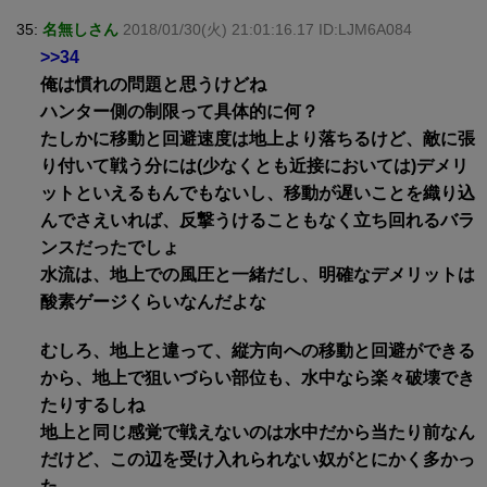
35:
名無しさん
2018/01/30(火) 21:01:16.17 ID:LJM6A084
>>34
俺は慣れの問題と思うけどね
ハンター側の制限って具体的に何？
たしかに移動と回避速度は地上より落ちるけど、敵に張
り付いて戦う分には(少なくとも近接においては)デメリ
ットといえるもんでもないし、移動が遅いことを織り込
んでさえいれば、反撃うけることもなく立ち回れるバラ
ンスだったでしょ
水流は、地上での風圧と一緒だし、明確なデメリットは
酸素ゲージくらいなんだよな
むしろ、地上と違って、縦方向への移動と回避ができる
から、地上で狙いづらい部位も、水中なら楽々破壊でき
たりするしね
地上と同じ感覚で戦えないのは水中だから当たり前なん
だけど、この辺を受け入れられない奴がとにかく多かっ
た