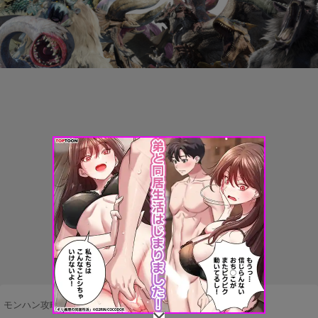
モンハン攻略まとめ隊
>
ネタ・雑談
>