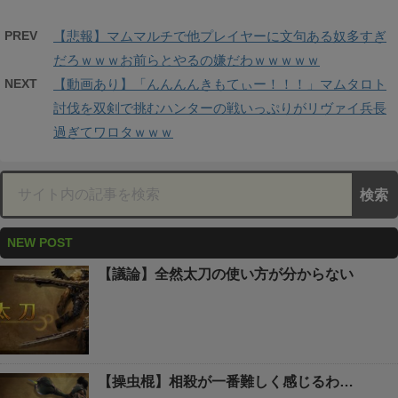
PREV
【悲報】マムマルチで他プレイヤーに文句ある奴多すぎ
だろｗｗｗお前らとやるの嫌だわｗｗｗｗｗ
NEXT
【動画あり】「んんんんきもてぃー！！！」マムタロト
討伐を双剣で挑むハンターの戦いっぷりがリヴァイ兵長
過ぎてワロタｗｗｗ
NEW POST
【議論】全然太刀の使い方が分からない
【操虫棍】相殺が一番難しく感じるわ…