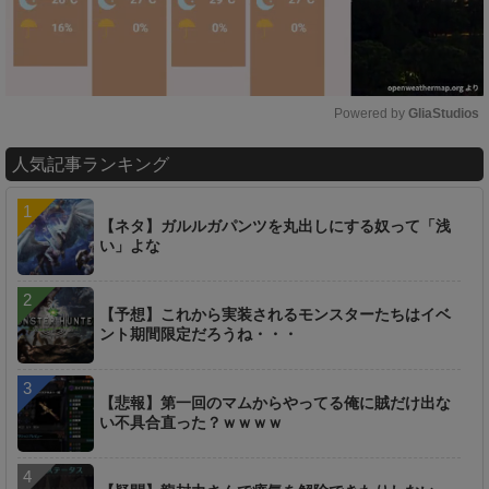
Powered by 
GliaStudios
M
人気記事ランキング
u
t
e
【ネタ】ガルルガパンツを丸出しにする奴って「浅
い」よな
【予想】これから実装されるモンスターたちはイベ
ント期間限定だろうね・・・
【悲報】第一回のマムからやってる俺に賊だけ出な
い不具合直った？ｗｗｗｗ