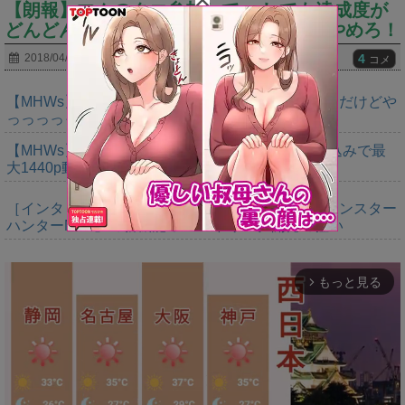
【朗報】マムのクエ参加して●●しても達成度が
どんどん溜まってワロタｗｗｗ⇐マジでやめろ！
4
2018/04/21
コメ
【MHWs】ゴールドエディションの値段今知ったんだけどや
っっっっっっすwwwww
【MHWs】「Switch2版モンハンワイルズはDLSS込みで最
大1440p動作」
［インタビュー］距離を超えて，一緒に狩る。「モンスター
ハンターNow」の新機能 フレンドリンク開発の狙い
もっと見る
arrow_forward_ios