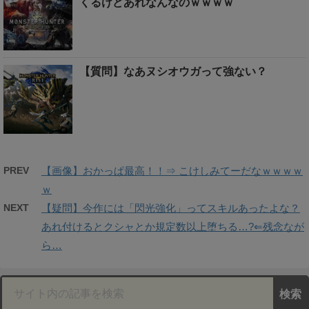
くるけどあれなんなのｗｗｗｗ
【質問】なあヌシオウガって強ない？
PREV
【画像】おかっぱ最高！！⇒ こけしみてーだなｗｗｗｗ
ｗ
NEXT
【疑問】今作には「閃光強化」ってスキルあったよな？
あれ付けるとクシャとか規定数以上堕ちる…?⇐残念なが
ら…