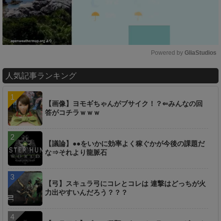
Powered by 
GliaStudios
M
人気記事ランキング
u
t
e
【画像】ヨモギちゃんがブサイク！？⇐みんなの回
答がコチラｗｗｗ
【議論】●●をいかに効率よく稼ぐかが今後の課題だ
な⇒それより龍脈石
【弓】スキュラ弓にコレとコレは 連撃はどっちが火
力出やすいんだろう？？？