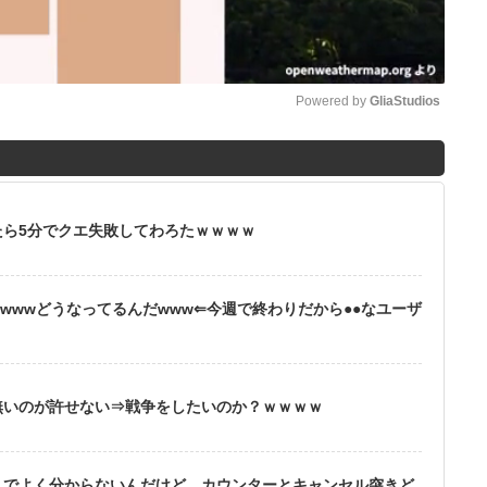
Powered by 
GliaStudios
M
u
t
ら5分でクエ失敗してわろたｗｗｗｗ
e
wwwどうなってるんだwww⇐今週で終わりだから●●なユーザ
無いのが許せない⇒戦争をしたいのか？ｗｗｗｗ
りでよく分からないんだけど、カウンターとキャンセル突きど