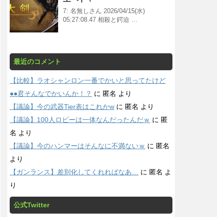
7: 名無しさん 2026/04/15(水)
05:27:08.47 相殺と鍔迫 …
最近のコメント
【比較】ラオシャンロン一番でかいと思ってたけど
●●君そんなでかいんか！？
に
匿名
より
【議論】今の武器Tier表はこれかw
に
匿名
より
【議論】100人ロビーは一体なんだったんだｗ
に
匿
名
より
【議論】今のハンマーはそんなに不満ないｗ
に
匿名
より
【ガンランス】差別化してくれればなあ…
に
匿名
よ
り
公式Twitter