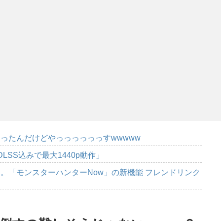
ったんだけどやっっっっっっすwwwww
DLSS込みで最大1440p動作」
。「モンスターハンターNow」の新機能 フレンドリンク