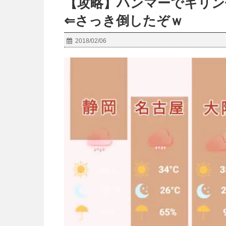
【攻略】ハンマーでキリン
⇐さっき倒したぞｗ
2018/02/06