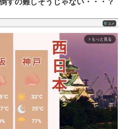
倒すの難しそうじゃない・・・？
0
コメ
もっと見る
arrow_forward_ios