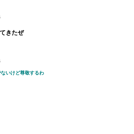
6
てきたぜ
6
でないけど尊敬するわ