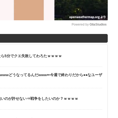
Powered by 
GliaStudios
M
u
t
ら5分でクエ失敗してわろたｗｗｗｗ
e
wwwどうなってるんだwww⇐今週で終わりだから●●なユーザ
無いのが許せない⇒戦争をしたいのか？ｗｗｗｗ