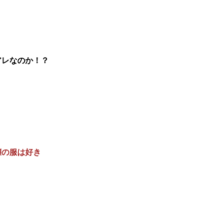
アレなのか！？
嬢の服は好き