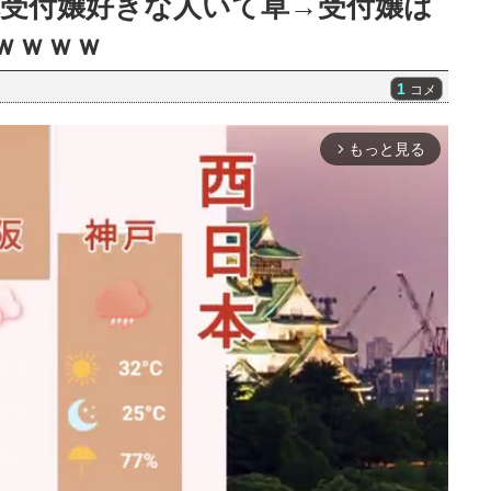
ら結構受付嬢好きな人いて草→受付嬢は
ｗｗｗｗ
1
コメ
もっと見る
arrow_forward_ios