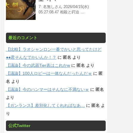
7: 名無しさん 2026/04/15(水)
05:27:08.47 相殺と鍔迫 …
最近のコメント
【比較】ラオシャンロン一番でかいと思ってたけど
●●君そんなでかいんか！？
に
匿名
より
【議論】今の武器Tier表はこれかw
に
匿名
より
【議論】100人ロビーは一体なんだったんだｗ
に
匿
名
より
【議論】今のハンマーはそんなに不満ないｗ
に
匿名
より
【ガンランス】差別化してくれればなあ…
に
匿名
よ
り
公式Twitter