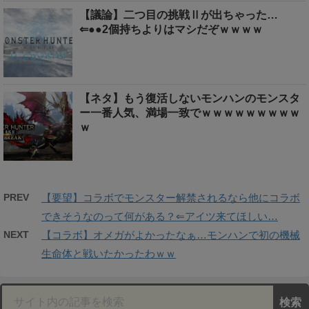
【議論】二つ目の挑戦Ⅱが出ちゃった…
⇐●●2個持ちよりはマシだぞｗｗｗｗ
【ネタ】もう復活しないモンハンのモンスタ
ー一番人気、満場一致でｗｗｗｗｗｗｗｗｗ
ｗ
PREV
【要望】コラボでモンスター解禁されるなら他にコラボ
できそうなのって何がある？⇐アイツ来てほしい…
NEXT
【コラボ】オメガがよかったなぁ…モンハンで初の機械
生命体と戦いたかったわｗｗ