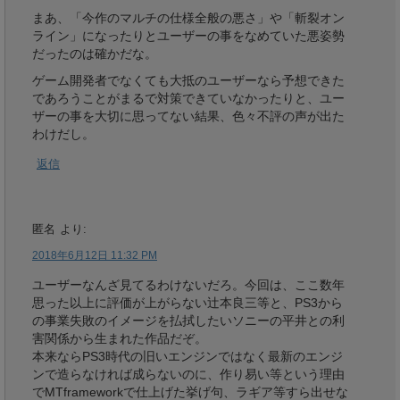
まあ、「今作のマルチの仕様全般の悪さ」や「斬裂オン
ライン」になったりとユーザーの事をなめていた悪姿勢
だったのは確かだな。
ゲーム開発者でなくても大抵のユーザーなら予想できた
であろうことがまるで対策できていなかったりと、ユー
ザーの事を大切に思ってない結果、色々不評の声が出た
わけだし。
返信
匿名
より:
2018年6月12日 11:32 PM
ユーザーなんざ見てるわけないだろ。今回は、ここ数年
思った以上に評価が上がらない辻本良三等と、PS3から
の事業失敗のイメージを払拭したいソニーの平井との利
害関係から生まれた作品だぞ。
本来ならPS3時代の旧いエンジンではなく最新のエンジ
ンで造らなければ成らないのに、作り易い等という理由
でMTframeworkで仕上げた挙げ句、ラギア等すら出せな