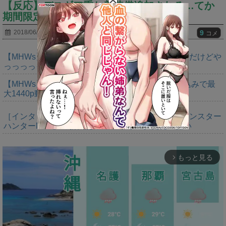
【反応】デスギア重ね着装備追加される…てか
期間限定とか舐めてんのかｗｗｗ
9
2018/06/12
コメ
【MHWs】ゴールドエディションの値段今知ったんだけどや
っっっっっっすwwwww
【MHWs】「Switch2版モンハンワイルズはDLSS込みで最
大1440p動作」
［インタビュー］距離を超えて，一緒に狩る。「モンスター
ハンターNow」の新機能 フレンドリンク開発の狙い
もっと見る
arrow_forward_ios