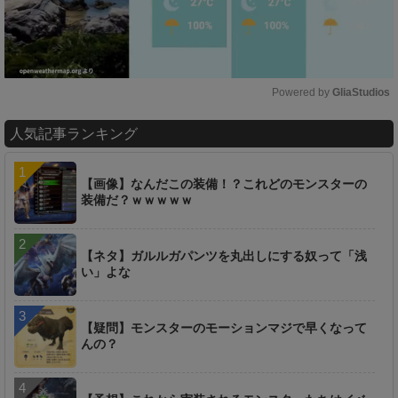
Powered by 
GliaStudios
M
人気記事ランキング
u
t
e
【画像】なんだこの装備！？これどのモンスターの
装備だ？ｗｗｗｗｗ
【ネタ】ガルルガパンツを丸出しにする奴って「浅
い」よな
【疑問】モンスターのモーションマジで早くなって
んの？