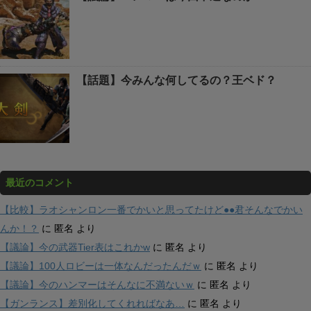
【話題】今みんな何してるの？王ベド？
最近のコメント
【比較】ラオシャンロン一番でかいと思ってたけど●●君そんなでかい
んか！？
に
匿名
より
【議論】今の武器Tier表はこれかw
に
匿名
より
【議論】100人ロビーは一体なんだったんだｗ
に
匿名
より
【議論】今のハンマーはそんなに不満ないｗ
に
匿名
より
【ガンランス】差別化してくれればなあ…
に
匿名
より