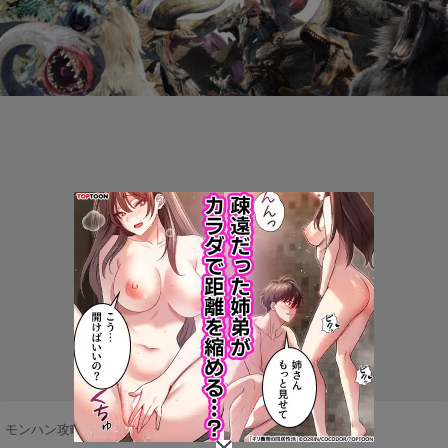
モンハン攻略まとめ隊
>
ネタ・雑談
>