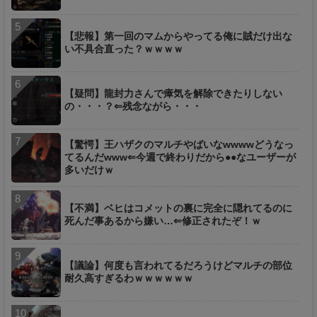
【悲報】第一回のマムからやってる俺に賊だけ出な
い不具合直った？ｗｗｗｗ
【疑問】龍封力さんで瘴気を解除できたりしない
の・・・？⇐残念ながら・・・
【驚愕】王ハザクのマルチやばいなwwwwどうなっ
てるんだwww⇐今週で終わりだから●●なユーザーが
多いだけｗ
【不満】ベヒはコメットの裏に完全に隠れてるのに
死んだ事あるから嫌い…⇐修正されたぞ！ｗ
【議論】何度も言われてるだろうけどマルチの部位
耐久高すぎるわｗｗｗｗｗｗ