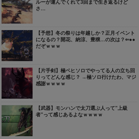
ルーが運んでくれて3回まで生き返るけど
さ…
【予想】冬の祭りは年越しか？正月イベント
になるの？開花、納涼、豊穣…の次は？⇐●●
だぞｗｗｗ
【片手剣】極ベヒソロでやってる人の立ち回
りってどんな感じ？ →極ソロ行けたわ、マジ
感謝ｗｗｗｗ
【武器】モンハンで太刀選ぶ人って”上級
者”って感じあるよなｗｗｗｗ