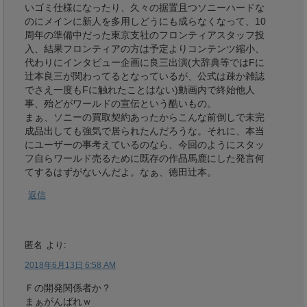
いゴミ仕様になったり、久々の据置且つソニーハードな
のにメインに新人を多用しどうにも成らなくなって、10
周年の準備中だった東京支社のフロンティアスタッフ投
入、結果フロンティアの方は予定よりコンテンツ縮小、
代わりにインタビュー企画に良三出演(大辞典等ではFに
辻本良三が関わってるとなっているが、公式は疎か雑誌
でさえ一度もFに触れたことはない)動画内で終始他人
事、殆どがワールドの宣伝という酷いもの。
まぁ、ソニーの買取契約あったからこんな前倒しで未完
成品出しても強気で居られたんだろうな。それに、本当
にユーザーの事考えているのなら、今回のようにスタッ
フ自らワールド売るために既存の作品馬鹿にした発言何
てするはずがないんだよ。なぁ、徳田辻本。
返信
匿名
より:
2018年6月13日 6:58 AM
Ｆの開発関係者か？
まぁがんばれｗ