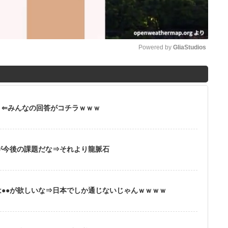
Powered by 
GliaStudios
M
u
t
？⇐みんなの回答がコチラｗｗｗ
e
が今後の課題だな⇒それより龍脈石
●●が欲しいな⇒日本でしか通じないじゃんｗｗｗｗ