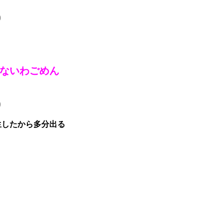
0
ないわごめん
9
生したから多分出る