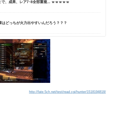
、成果、レア7･8全部重複... ｗｗｗｗｗ
撃はどっちが火力出やすいんだろう？？？
http://fate.5ch.net/test/read.cgi/hunter/1518194818/