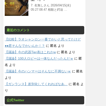
7: 名無しさん 2026/04/15(水)
05:27:08.47 相殺と鍔迫 …
最近のコメント
【比較】ラオシャンロン一番でかいと思ってたけど
●●君そんなでかいんか！？
に
匿名
より
【議論】今の武器Tier表はこれかw
に
匿名
より
【議論】100人ロビーは一体なんだったんだｗ
に
匿
名
より
【議論】今のハンマーはそんなに不満ないｗ
に
匿名
より
【ガンランス】差別化してくれればなあ…
に
匿名
よ
り
公式Twitter