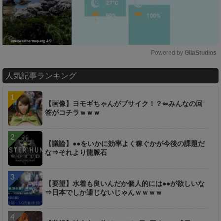
Powered by 
GliaStudios
M
人気記事ランキング
u
t
e
【画像】ヨモギちゃんがブサイク！？⇐みんなの回
答がコチラｗｗｗ
【議論】●●をいかに効率よく稼ぐかが今後の課題だ
な⇒それより龍脈石
【要望】水着も良いんだか個人的には●●が欲しいな
⇒日本でしか通じないじゃんｗｗｗｗ