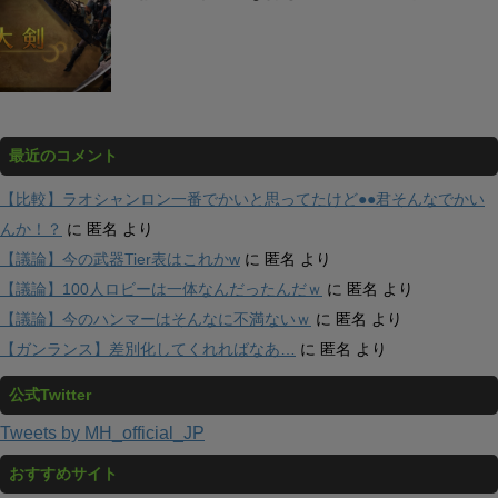
最近のコメント
【比較】ラオシャンロン一番でかいと思ってたけど●●君そんなでかい
んか！？
に
匿名
より
【議論】今の武器Tier表はこれかw
に
匿名
より
【議論】100人ロビーは一体なんだったんだｗ
に
匿名
より
【議論】今のハンマーはそんなに不満ないｗ
に
匿名
より
【ガンランス】差別化してくれればなあ…
に
匿名
より
公式Twitter
Tweets by MH_official_JP
おすすめサイト