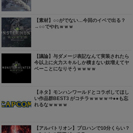
【素材】○○がでない…今回のイベで出る？
→○○でやれｗｗｗ
【議論】与ダメージ表記なんて実装されたら
今以上に火力スキルしか積まない奴増えてヤ
ベーことになりそうｗｗｗｗ
【ネタ】モンハンワールドとコラボしてほし
い作品群BEST3 がコチラｗｗｗｗ⇒●●も忘
れるなｗｗｗｗ
【アルバトリオン】プロハンで10分くらい？