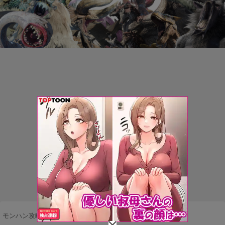
モンハン攻略まとめ隊
>
ネタ・雑談
>