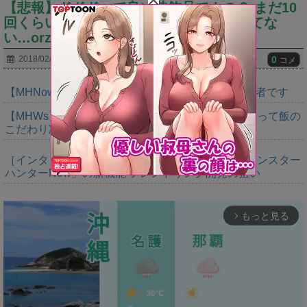
【悲報】ドドドって良い装飾品でんの？ まだ10
回くらいしかやってないがロクなもの出てな
い…orz
0
2018/02/14
コメ
【MHNow】週間1000は上積みの上積みなんで異常者です
【MHWs】やっぱいただきますの大切さ語るだけあって飯の
こだわり凄いよね
［インタビュー］距離を超えて，一緒に狩る。「モンスター
ハンターNow」の新機能 フレンドリンク開発の狙い
もっと見る
arrow_forward_ios