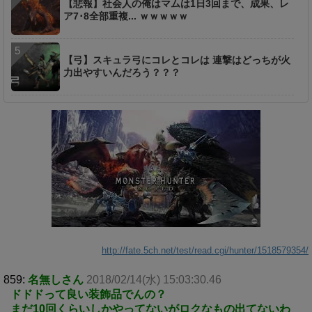
【悲報】社会人の俺はマムは1日3回まで、成果、レ
ア7･8全部重複... ｗｗｗｗｗ
【弓】スキュラ弓にコレとコレは 連撃はどっちが火
力出やすいんだろう？？？
http://fate.5ch.net/test/read.cgi/hunter/1518579354/
859:
名無しさん
2018/02/14(水) 15:03:30.46
ドドドって良い装飾品でんの？
まだ10回くらいしかやってないがロクなもの出てないわ