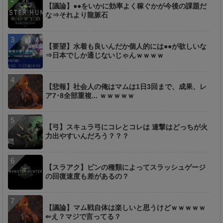
【議論】●●をいかに効率よく稼ぐかが今後の課題だ
な⇒それより龍脈石
【要望】水着も良いんだか個人的には●●が欲しいな
⇒日本でしか通じないじゃんｗｗｗｗ
【悲報】社会人の俺はマムは1日3回まで、成果、レ
ア7･8全部重複... ｗｗｗｗｗ
【弓】スキュラ弓にコレとコレは 連撃はどっちが火
力出やすいんだろう？？？
【スラアク】ビンの種類によってスラッシュゲージ
の回復速度も差があるの？
【議論】マム戦自体は楽しいと思うけどｗｗｗｗｗ
⇐え？マジで言ってる？