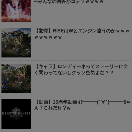
⇐みんなの回答がコチラｗｗｗｗ
【驚愕】RISEはWとエンジン違うのかｗｗｗ
ｗｗｗｗｗｗ
【キャラ】ロンディーネってストーリーに全
く関わってないしクッソ空気よな？？
【動画】15周年動画 ｷﾀ━━━(ﾟ∀ﾟ)━━━!!⇐
え？これだけ？w