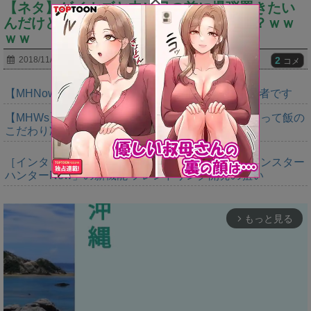
【ネタ】ゲイカズヤ中に目の前に爆弾置きたい
んだけどシャレだとわかってくれるかな？ｗｗ
ｗｗ
2
2018/11/23
コメ
【MHNow】週間1000は上積みの上積みなんで異常者です
【MHWs】やっぱいただきますの大切さ語るだけあって飯の
こだわり凄いよね
［インタビュー］距離を超えて，一緒に狩る。「モンスター
ハンターNow」の新機能 フレンドリンク開発の狙い
もっと見る
arrow_forward_ios