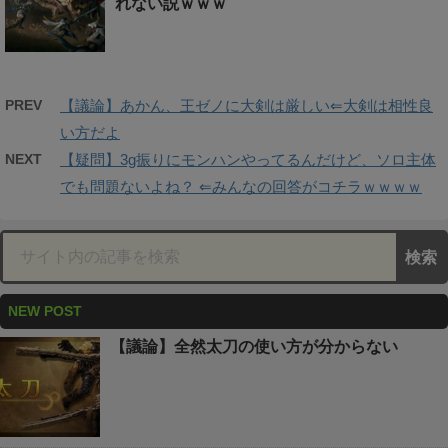
れない説ｗｗｗ
PREV
【議論】あかん、王ゼノに大剣は厳しい⇐大剣は相性良
い方だよ
NEXT
【疑問】3g振りにモンハンやってるんだけど、ソロ主体
でも問題ないよね？ ⇐みんなの回答がコチラｗｗｗｗ
NEW POST
【議論】全然太刀の使い方が分からない