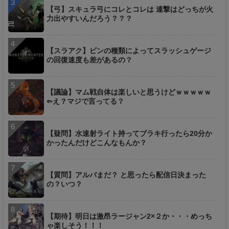
【弓】スキュラ弓にコレとコレは 連撃はどっちが火
力出やすいんだろう？？？
【スラアク】ビンの種類によってスラッシュゲージ
の回復速度も差があるの？
【議論】マム戦自体は楽しいと思うけどｗｗｗｗｗ
⇐え？マジで言ってる？
【疑問】水速射ライト持ってブラキ行ったら20分か
かったんだけどこんなもんか？
【質問】アルバまだ？ と思ったら配信日決まった
の？いつ？
【期待】明日は激昂ラージャン2×２か・・・めっち
ゃ楽しそう！！！