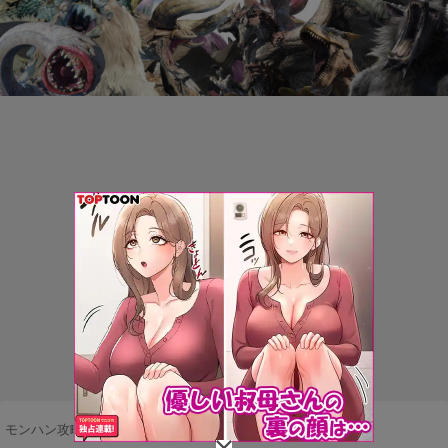
モンハン攻略まとめ隊
>
ネタ・雑談
>