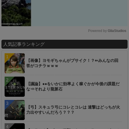
Powered by 
GliaStudios
M
人気記事ランキング
u
t
e
【画像】ヨモギちゃんがブサイク！？⇐みんなの回
答がコチラｗｗｗ
【議論】●●をいかに効率よく稼ぐかが今後の課題だ
な⇒それより龍脈石
【弓】スキュラ弓にコレとコレは 連撃はどっちが火
力出やすいんだろう？？？