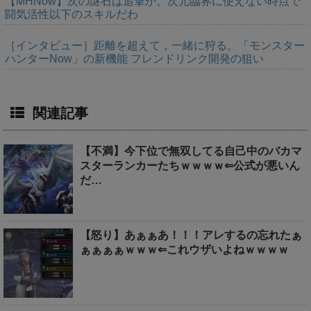
【MHNow】次の謎石は追撃か。次元臨界に使えない時点で
闘気活性以下のスキルだわ
［インタビュー］距離を超えて，一緒に狩る。「モンスター
ハンターNow」の新機能 フレンドリンク開発の狙い
関連記事
【不満】今下位で無双してる自己中のバカマ
スターランカーたちｗｗｗｗ⇐公式が悪いん
だ…
【怒り】あぁぁあ！！！アレするの忘れたぁ
ぁぁぁぁｗｗｗ⇐これウザいよねｗｗｗｗ