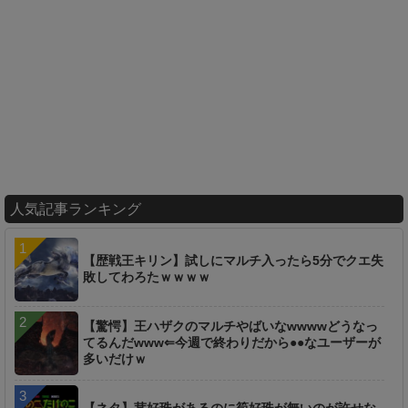
人気記事ランキング
【歴戦王キリン】試しにマルチ入ったら5分でクエ失
敗してわろたｗｗｗｗ
【驚愕】王ハザクのマルチやばいなwwwwどうなっ
てるんだwww⇐今週で終わりだから●●なユーザーが
多いだけｗ