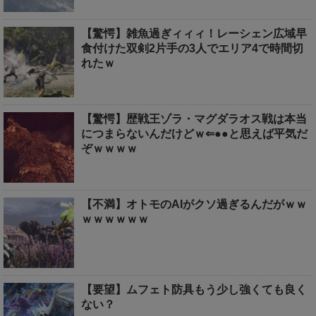
【驚愕】雑魚過ぎィィィ！レーシェン広域早
食付けた双剣2片手の3人でエリア4で時間切
れたｗ
【驚愕】歴戦王ゾラ・マグダラオス戦は本当
につまらないんだけどｗ⇐●●と思えば平気だ
ぞｗｗｗｗ
【不満】オトモのAIがクソ過ぎるんだがｗｗ
ｗｗｗｗｗｗ
【要望】ムフェト防具もう少し強くても良く
ない？