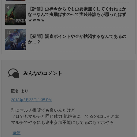
【評価】虫棒今からでも虫要素無くしてくれねぇか
な⇒なんで虫飛ばすのって実装時誰もが思ったはず
ｗｗｗｗ
【疑問】調査ポイントや金が枯渇するなんてあるの
か…？
みんなのコメント
匿名
より:
2018年2月23日 1:35 PM
別にマルチ推奨でも良いんだけど
ソロでもマルチと同じ体力 気絶値にしてるのはほんと糞
マルチでやるにも途中参加不能にしてるのもアホやろ
返信