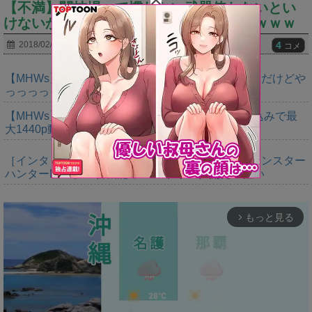
【不満】闘技場って慣れない武器使わないとい
けないからクソなんだがｗｗｗｗｗｗｗｗｗｗ
4
2018/02/22
コメ
【MHWs】ゴールドエディションの値段今知ったんだけどや
っっっっっっすwwwww
【MHWs】「Switch2版モンハンワイルズはDLSS込みで最
大1440p動作」
［インタビュー］距離を超えて，一緒に狩る。「モンスター
ハンターNow」の新機能 フレンドリンク開発の狙い
もっと見る
arrow_forward_ios