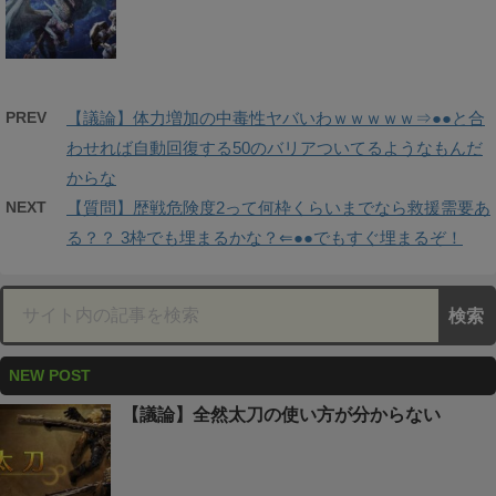
PREV
【議論】体力増加の中毒性ヤバいわｗｗｗｗｗ⇒●●と合
わせれば自動回復する50のバリアついてるようなもんだ
からな
NEXT
【質問】歴戦危険度2って何枠くらいまでなら救援需要あ
る？？ 3枠でも埋まるかな？⇐●●でもすぐ埋まるぞ！
NEW POST
【議論】全然太刀の使い方が分からない