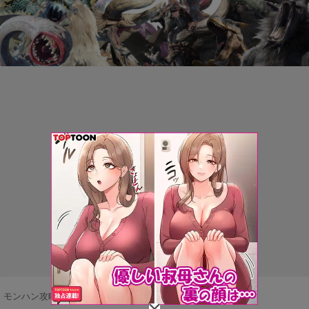
モンハン攻略まとめ隊
>
不満・要望
>