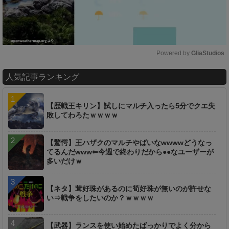
Powered by 
GliaStudios
M
人気記事ランキング
u
t
e
【歴戦王キリン】試しにマルチ入ったら5分でクエ失
敗してわろたｗｗｗｗ
【驚愕】王ハザクのマルチやばいなwwwwどうなっ
てるんだwww⇐今週で終わりだから●●なユーザーが
多いだけｗ
【ネタ】茸好珠があるのに筍好珠が無いのが許せな
い⇒戦争をしたいのか？ｗｗｗｗ
【武器】ランスを使い始めたばっかりでよく分から