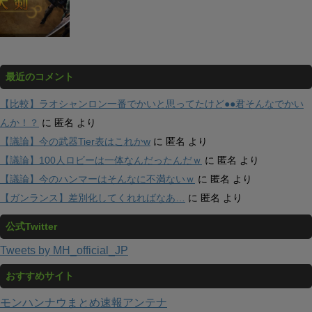
最近のコメント
【比較】ラオシャンロン一番でかいと思ってたけど●●君そんなでかい
んか！？
に
匿名
より
【議論】今の武器Tier表はこれかw
に
匿名
より
【議論】100人ロビーは一体なんだったんだｗ
に
匿名
より
【議論】今のハンマーはそんなに不満ないｗ
に
匿名
より
【ガンランス】差別化してくれればなあ…
に
匿名
より
公式Twitter
Tweets by MH_official_JP
おすすめサイト
モンハンナウまとめ速報アンテナ