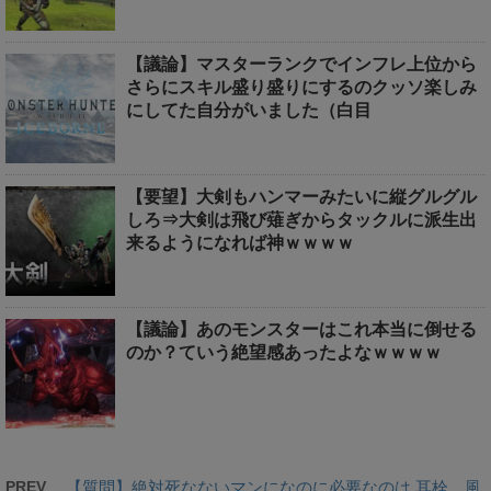
【議論】マスターランクでインフレ上位から
さらにスキル盛り盛りにするのクッソ楽しみ
にしてた自分がいました（白目
【要望】大剣もハンマーみたいに縦グルグル
しろ⇒大剣は飛び薙ぎからタックルに派生出
来るようになれば神ｗｗｗｗ
【議論】あのモンスターはこれ本当に倒せる
のか？ていう絶望感あったよなｗｗｗｗ
PREV
【質問】絶対死なないマンになのに必要なのは 耳栓、風