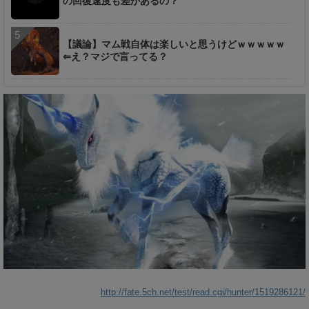
の回復速度も差があるの？
【議論】マム戦自体は楽しいと思うけどｗｗｗｗｗ
⇐え？マジで言ってる？
http://fate.5ch.net/test/read.cgi/hunter/1519286121/