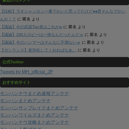
【比較】ラオシャンロン一番でかいと思ってたけど●●君そんなでかい
んか！？
に
匿名
より
【議論】今の武器Tier表はこれかw
に
匿名
より
【議論】100人ロビーは一体なんだったんだｗ
に
匿名
より
【議論】今のハンマーはそんなに不満ないｗ
に
匿名
より
【ガンランス】差別化してくれればなあ…
に
匿名
より
公式Twitter
Tweets by MH_official_JP
おすすめサイト
モンハンナウまとめ速報アンテナ
モンハンまとめアンテナ
モンハンサンブレイクまとめアンテナ
モンハンワイルズまとめアンテナ
モンハンナウ攻略まとめアンテナ