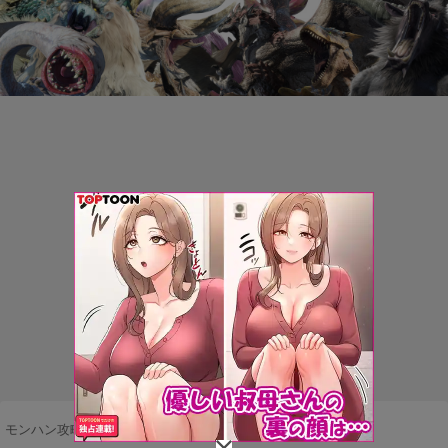
モンハン攻略まとめ隊
>
ネタ・雑談
>