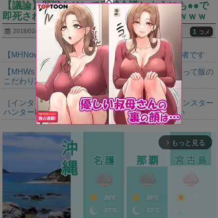
【議論】歴戦キリンで広域介護しようにも●●で
即死されるから介護できないんだがｗｗｗｗｗ
1
2018/02/22
コメ
【MHNow】週間1000は上積みの上積みなんで異常者です
【MHWs】やっぱいただきますの大切さ語るだけあって飯の
こだわり凄いよね
［インタビュー］距離を超えて，一緒に狩る。「モンスター
ハンターNow」の新機能 フレンドリンク開発の狙い
もっと見る
arrow_forward_ios