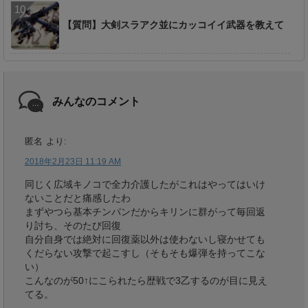
【質問】大剣スラアク並にカッコイイ武器を教えて
みんなのコメント
匿名
より:
2018年2月23日 11:19 AM
同じく広域キノコで全力介護したがこれはやってはいけ
ないことだと痛感したわ
まずやつら基本チンパンだからキリンに群がって毎回返
り討ち、そのたび回復
自分自身では絶対に回復薬以外は使わないし寝かせても
くだらない攻撃で起こすし（そもそも爆弾を持ってこな
い）
こんなのが50↑にこられたら歴戦で3乙するのが目に見え
てる。