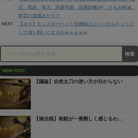
圧、気絶、体力、回避性能、回避距離UP、ひるみ軽減、
精霊の加護あたり？
NEXT
【ネタ】モンスターペット化機能はよ⇒バゼルペットに
して放し飼いにするわｗｗｗｗｗ
NEW POST
【議論】全然太刀の使い方が分からない
【操虫棍】相殺が一番難しく感じるわ…