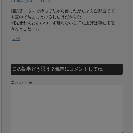
2018年2月24日 1:09 PM
闘技蒼レウスで持ってたから使ったがたぶん全部当てて
も空中でちょっとひるむだけだからな
閃光使わんとあいつまず落ちないし打ち上げは存在価値
今んとこねーな
返信
この記事どう思う？気軽にコメントしてね
コメント
※