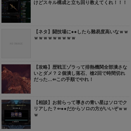
けどスキル構成と立ち回り教えてくれ！！！
【ネタ】闘技場に●●したら難易度高いなｗｗ
ｗｗｗｗｗｗｗｗｗ
【攻略】歴戦王ゾラって排熱機関全部潰さな
いとダメ？２個潰し落石、槍2回で時間切れ
だった…⇐この手順でやれ！
【相談】お前らって導きの青い星はソロでク
リアした？⇐●●だからソロの方がいいぞｗｗ
ｗ