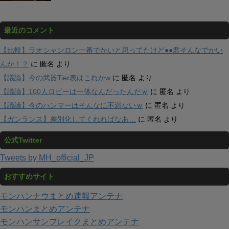
最近のコメント
【比較】ラオシャンロン一番でかいと思ってたけど●●君そんなでかい
んか！？
に
匿名
より
【議論】今の武器Tier表はこれかw
に
匿名
より
【議論】100人ロビーは一体なんだったんだｗ
に
匿名
より
【議論】今のハンマーはそんなに不満ないｗ
に
匿名
より
【ガンランス】差別化してくれればなあ…
に
匿名
より
公式Twitter
Tweets by MH_official_JP
おすすめサイト
モンハンナウまとめ速報アンテナ
モンハンまとめアンテナ
モンハンサンブレイクまとめアンテナ