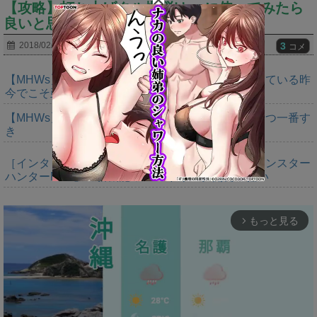
【攻略】打ち上げタル爆弾は●●に使ってみたら
良いと思うぞｗｗｗｗｗｗｗｗｗｗ
3
2018/02/24
コメ
【MHWs】モンスター一体作るコストが大きくなっている昨
今でこそ亜種に頼るべきだよな
【MHWs】鍔迫り合いでオメガの強さ見せられるやつ一番す
き
［インタビュー］距離を超えて，一緒に狩る。「モンスター
ハンターNow」の新機能 フレンドリンク開発の狙い
もっと見る
arrow_forward_ios