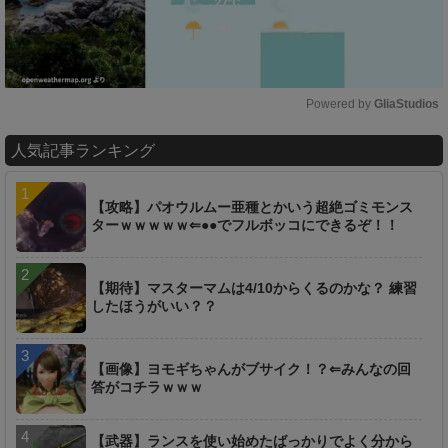
Powered by 
GliaStudios
M
人気記事ランキング
u
t
e
【攻略】パオウルムー亜種とかいう超絶ゴミモンス
ターｗｗｗｗｗ⇐●●でフルボッコにできるぞ！！
【期待】マスターマムは4/10からくるのかな？ 練習
したほうがいい？？
【画像】ヨモギちゃんがブサイク！？⇐みんなの回
答がコチラｗｗｗ
【武器】ランスを使い始めたばっかりでよく分から