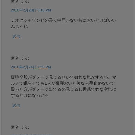
匿名
より:
2018年2月28日 6:10 PM
テオクシャゾンビの乗り中届かない時においとけばいい
んじゃね
返信
匿名
より:
2018年2月24日 7:50 PM
爆弾全般がダメージ見えるせいで微妙な気がするわ。マ
ルチで眠らせても1人が爆弾おいた位なら手止めないで
殴った方がダメージ出てるの見えるし睡眠で妙な空気に
するだけになっとる
返信
匿名
より: