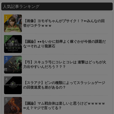
人気記事ランキング
【画像】ヨモギちゃんがブサイク！？⇐みんなの回
答がコチラｗｗｗ
【議論】●●をいかに効率よく稼ぐかが今後の課題だ
な⇒それより龍脈石
【弓】スキュラ弓にコレとコレは 連撃はどっちが火
力出やすいんだろう？？？
【スラアク】ビンの種類によってスラッシュゲージ
の回復速度も差があるの？
【議論】マム戦自体は楽しいと思うけどｗｗｗｗｗ
⇐え？マジで言ってる？