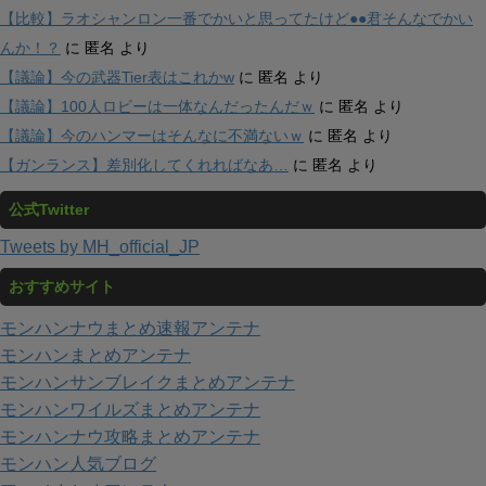
【比較】ラオシャンロン一番でかいと思ってたけど●●君そんなでかい
んか！？
に
匿名
より
【議論】今の武器Tier表はこれかw
に
匿名
より
【議論】100人ロビーは一体なんだったんだｗ
に
匿名
より
【議論】今のハンマーはそんなに不満ないｗ
に
匿名
より
【ガンランス】差別化してくれればなあ…
に
匿名
より
公式Twitter
Tweets by MH_official_JP
おすすめサイト
モンハンナウまとめ速報アンテナ
モンハンまとめアンテナ
モンハンサンブレイクまとめアンテナ
モンハンワイルズまとめアンテナ
モンハンナウ攻略まとめアンテナ
モンハン人気ブログ