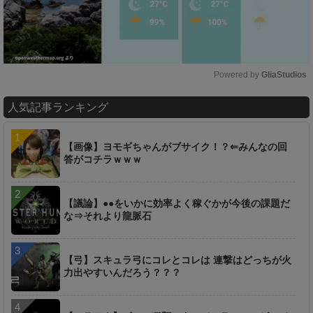
Powered by 
GliaStudios
M
人気記事ランキング
u
t
e
【画像】ヨモギちゃんがブサイク！？⇐みんなの回
答がコチラｗｗｗ
【議論】●●をいかに効率よく稼ぐかが今後の課題だ
な⇒それより龍脈石
【弓】スキュラ弓にコレとコレは 連撃はどっちが火
力出やすいんだろう？？？