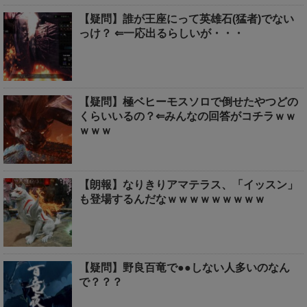
【疑問】誰が王座にって英雄石(猛者)でない
っけ？ ⇐一応出るらしいが・・・
【疑問】極ベヒーモスソロで倒せたやつどの
くらいいるの？⇐みんなの回答がコチラｗｗ
ｗｗｗ
【朗報】なりきりアマテラス、「イッスン」
も登場するんだなｗｗｗｗｗｗｗｗｗ
【疑問】野良百竜で●●しない人多いのなん
で？？？