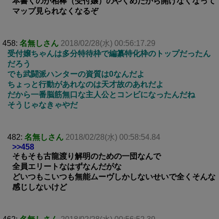
本書くのが相棒（受付嬢）のやくめだから開けなくなって
マップ見られなくなるぞ
458:
名無しさん
2018/02/28(水) 00:56:17.29
受付嬢ちゃんは多分特待枠で編纂特化枠のトップだったん
だろう
でも武闘派ハンターの資質は0なんだよ
ちょっと行動があれなのは天才故のあれだよ
だから一番脳筋無口な主人公とコンビになったんだね
そうじゃなきゃやだ
482:
名無しさん
2018/02/28(水) 00:58:54.84
>>458
そもそも古龍渡り解明のための一団なんで
全員エリートなはずなんだがな
どいつもこいつも無能ムーヴしかしないせいで全くそんな
感じしないけど