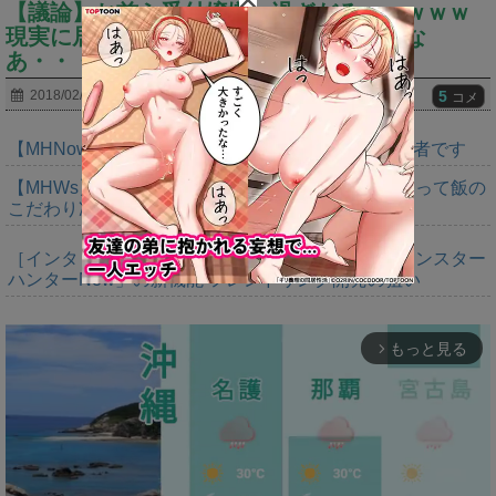
【議論】お前ら受付嬢嫌い過ぎだろｗｗｗｗｗ
現実に居たら付き合いたいって思うけどな
あ・・・
5
2018/02/28
コメ
【MHNow】週間1000は上積みの上積みなんで異常者です
【MHWs】やっぱいただきますの大切さ語るだけあって飯の
こだわり凄いよね
［インタビュー］距離を超えて，一緒に狩る。「モンスター
ハンターNow」の新機能 フレンドリンク開発の狙い
もっと見る
arrow_forward_ios