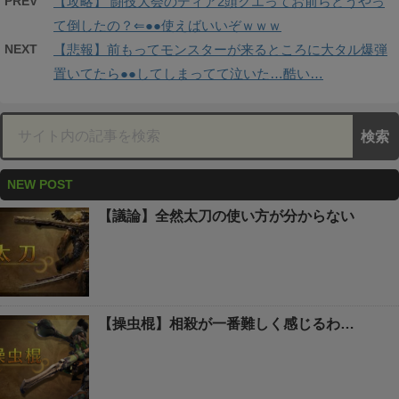
PREV
【攻略】 闘技大会のディア2頭クエってお前らどうやっ
て倒したの？⇐●●使えばいいぞｗｗｗ
NEXT
【悲報】前もってモンスターが来るところに大タル爆弾
置いてたら●●してしまってて泣いた…酷い…
NEW POST
【議論】全然太刀の使い方が分からない
【操虫棍】相殺が一番難しく感じるわ…