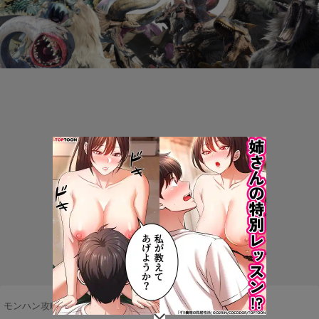
モンハン攻略まとめ隊
>
ネタ・雑談
>