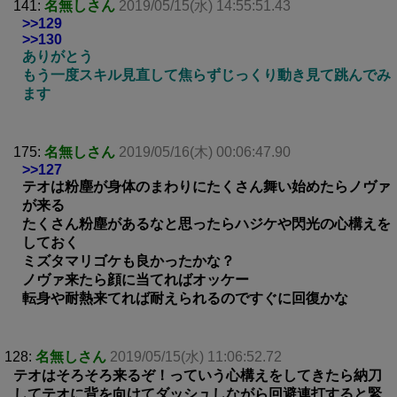
141:
名無しさん
2019/05/15(水) 14:55:51.43
>>129
>>130
ありがとう
もう一度スキル見直して焦らずじっくり動き見て跳んでみ
ます
175:
名無しさん
2019/05/16(木) 00:06:47.90
>>127
テオは粉塵が身体のまわりにたくさん舞い始めたらノヴァ
が来る
たくさん粉塵があるなと思ったらハジケや閃光の心構えを
しておく
ミズタマリゴケも良かったかな？
ノヴァ来たら顔に当てればオッケー
転身や耐熱来てれば耐えられるのですぐに回復かな
128:
名無しさん
2019/05/15(水) 11:06:52.72
テオはそろそろ来るぞ！っていう心構えをしてきたら納刀
してテオに背を向けてダッシュしながら回避連打すると緊