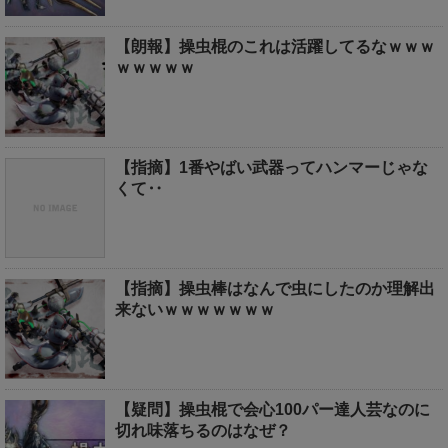
【朗報】操虫棍のこれは活躍してるなｗｗｗ
ｗｗｗｗｗ
【指摘】1番やばい武器ってハンマーじゃな
くて‥
【指摘】操虫棒はなんで虫にしたのか理解出
来ないｗｗｗｗｗｗｗ
【疑問】操虫棍で会心100パー達人芸なのに
切れ味落ちるのはなぜ？