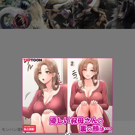
モンハン攻略まとめ隊
>
武器・防具
>
操虫棍
>