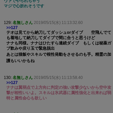
ヴァでやられちゃう
マジで心折れそうです
129:
名無しさん
2019/05/15(水) 11:13:32.60
>>127
テオは見てから納刀してダッシュorダイブ 空飛んでて
も着地して納刀してダイブで間に合うと思うけど
ナナも同様。ナナはひたすら連続ダイブ もしくは秘薬ガ
ブ飲みや戻り玉で緊急脱出
あとは猫飯やスキルで根性発動をさせるのも手。精霊の加
護もいいかもね
130:
名無しさん
2019/05/15(水) 11:13:58.40
>>127
ナナは翼弱点で上方向に判定の強い攻撃少ないから空中攻
撃が相性いいよ。スキルは氷武器に属性強化と出来れば弱
特と属性会心も欲しい