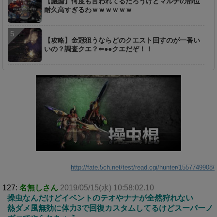
【議論】何度も言われてるだろうけどマルチの部位
耐久高すぎるわｗｗｗｗｗｗ
【攻略】金冠狙うならどのクエスト回すのが一番い
いの？調査クエ？⇐●●クエだぞ！！
http://fate.5ch.net/test/read.cgi/hunter/1557749908/
127:
名無しさん
2019/05/15(水) 10:58:02.10
操虫なんだけどイベントのテオやナナが全然狩れない
熱ダメ風無効に体力3で回復カスタムしてるけどスーパーノ