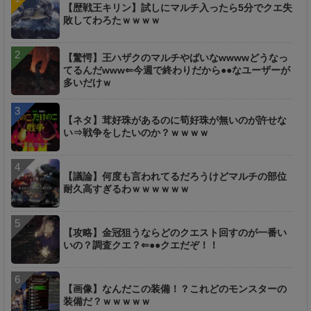
【歴戦王キリン】試しにマルチ入ったら5分でクエ失
敗してわろたｗｗｗｗ
【驚愕】王ハザクのマルチやばいなwwwwどうなっ
てるんだwww⇐今週で終わりだから●●なユーザーが
多いだけｗ
【ネタ】茸好珠があるのに筍好珠が無いのが許せな
い⇒戦争をしたいのか？ｗｗｗｗ
【議論】何度も言われてるだろうけどマルチの部位
耐久高すぎるわｗｗｗｗｗｗ
【攻略】金冠狙うならどのクエスト回すのが一番い
いの？調査クエ？⇐●●クエだぞ！！
【画像】なんだこの装備！？これどのモンスターの
装備だ？ｗｗｗｗｗ