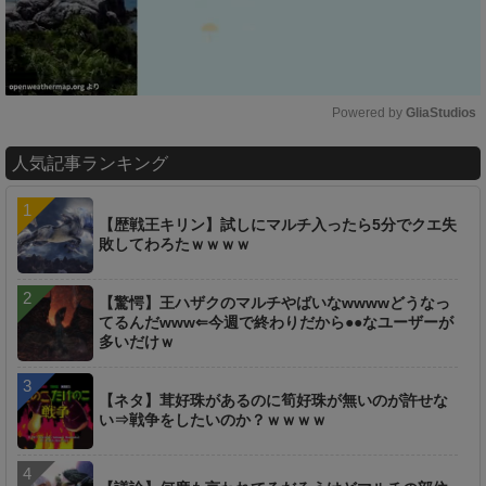
Powered by 
GliaStudios
M
人気記事ランキング
u
t
e
【歴戦王キリン】試しにマルチ入ったら5分でクエ失
敗してわろたｗｗｗｗ
【驚愕】王ハザクのマルチやばいなwwwwどうなっ
てるんだwww⇐今週で終わりだから●●なユーザーが
多いだけｗ
【ネタ】茸好珠があるのに筍好珠が無いのが許せな
い⇒戦争をしたいのか？ｗｗｗｗ