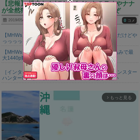
【悲報】 操虫なんだけどイベントのテオやナナ
が全然狩れないんだが…⇐●●するといいぞ
0
2019/05/16
コメ
【MHWs】ゴールドエディションの値段今知ったんだけどや
っっっっっっすwwwww
【MHWs】「Switch2版モンハンワイルズはDLSS込みで最
大1440p動作」
［インタビュー］距離を超えて，一緒に狩る。「モンスター
ハンターNow」の新機能 フレンドリンク開発の狙い
もっと見る
arrow_forward_ios