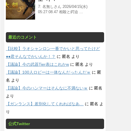
7: 名無しさん 2026/04/15(水)
05:27:08.47 相殺と鍔迫 …
最近のコメント
【比較】ラオシャンロン一番でかいと思ってたけど
●●君そんなでかいんか！？
に
匿名
より
【議論】今の武器Tier表はこれかw
に
匿名
より
【議論】100人ロビーは一体なんだったんだｗ
に
匿
名
より
【議論】今のハンマーはそんなに不満ないｗ
に
匿名
より
【ガンランス】差別化してくれればなあ…
に
匿名
よ
り
公式Twitter