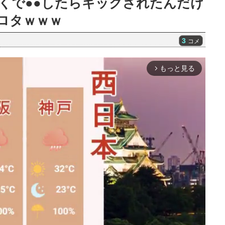
くで●●したらキックされたんだけ
ロタｗｗｗ
3
コメ
もっと見る
arrow_forward_ios