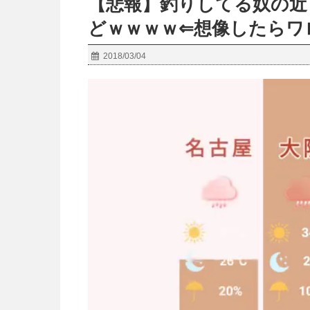
【悲報】釣りしてる奴の近
どｗｗｗｗ⇐想像したらワ
2018/03/04