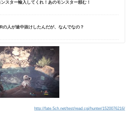
モンスター輸入してくれ！あのモンスター頼む！
Rの人が途中抜けしたんだが、なんでなの？
http://fate.5ch.net/test/read.cgi/hunter/1520076216/