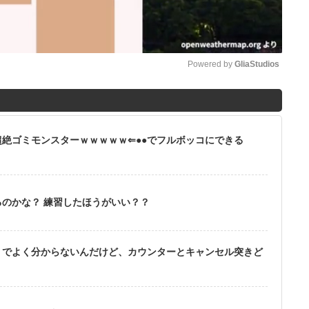
Powered by 
GliaStudios
M
u
絶ゴミモンスターｗｗｗｗｗ⇐●●でフルボッコにできる
t
e
るのかな？ 練習したほうがいい？？
りでよく分からないんだけど、カウンターとキャンセル突きど