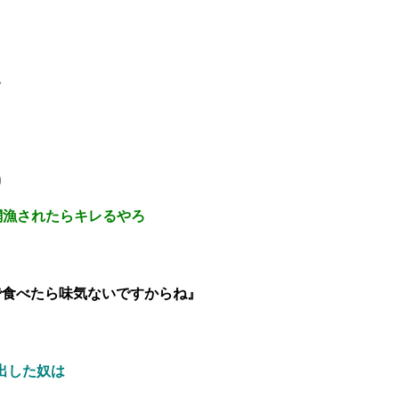
7
9
網漁されたらキレるやろ
で食べたら味気ないですからね』
出した奴は