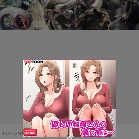
モンハン攻略まとめ隊
>
不満・要望
>