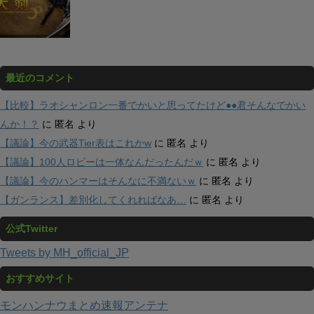
最近のコメント
【比較】ラオシャンロン一番でかいと思ってたけど●●君そんなでかい
んか！？
に
匿名
より
【議論】今の武器Tier表はこれかw
に
匿名
より
【議論】100人ロビーは一体なんだったんだｗ
に
匿名
より
【議論】今のハンマーはそんなに不満ないｗ
に
匿名
より
【ガンランス】差別化してくれればなあ…
に
匿名
より
公式Twitter
Tweets by MH_official_JP
おすすめサイト
モンハンナウまとめ速報アンテナ