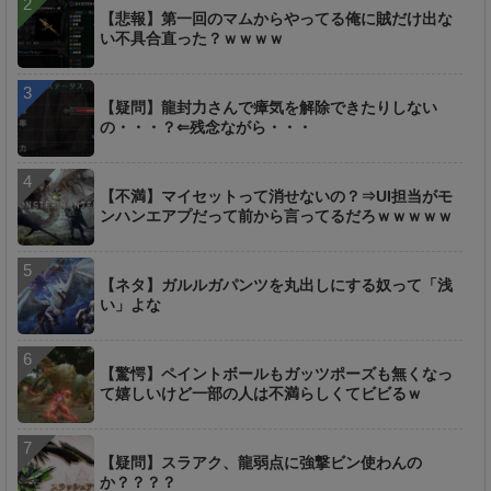
【悲報】第一回のマムからやってる俺に賊だけ出な
い不具合直った？ｗｗｗｗ
【疑問】龍封力さんで瘴気を解除できたりしない
の・・・？⇐残念ながら・・・
【不満】マイセットって消せないの？⇒UI担当がモ
ンハンエアプだって前から言ってるだろｗｗｗｗｗ
【ネタ】ガルルガパンツを丸出しにする奴って「浅
い」よな
【驚愕】ペイントボールもガッツポーズも無くなっ
て嬉しいけど一部の人は不満らしくてビビるｗ
【疑問】スラアク、龍弱点に強撃ビン使わんの
か？？？？