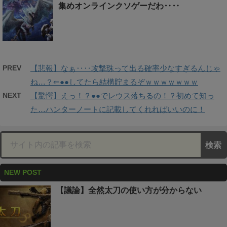
集めオンラインクソゲーだわ‥‥
PREV
【悲報】なぁ‥‥攻撃珠って出る確率少なすぎるんじゃ
ね…？⇐●●してたら結構貯まるぞｗｗｗｗｗｗｗ
NEXT
【驚愕】えっ！？●●でレウス落ちるの！？初めて知っ
た…ハンターノートに記載してくれればいいのに！
NEW POST
【議論】全然太刀の使い方が分からない