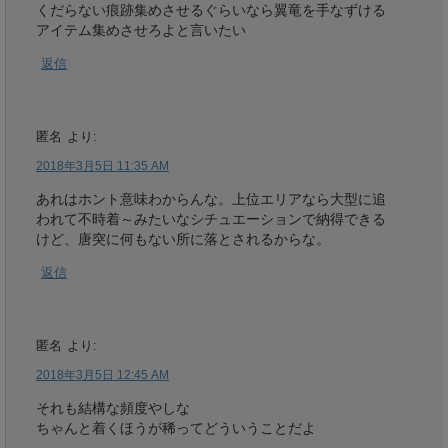
くだらない痕跡集めさせるぐらいなら翼竜を手なずける
アイテム集めさせろよと言いたい
返信
匿名
より:
2018年3月5日 11:35 AM
あれはホント意味わからんな。上位エリアなら大型に追
われて不時着～みたいなシチュエーションで納得できる
けど、唐突に何もない所に落とされるからな。
返信
匿名
より:
2018年3月5日 12:45 AM
それも結構な頻度やしな
ちゃんと着くほうが稀ってどういうことだよ