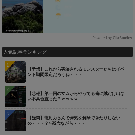
Powered by 
GliaStudios
M
人気記事ランキング
u
t
e
【予想】これから実装されるモンスターたちはイベ
ント期間限定だろうね・・・
【悲報】第一回のマムからやってる俺に賊だけ出な
い不具合直った？ｗｗｗｗ
【疑問】龍封力さんで瘴気を解除できたりしない
の・・・？⇐残念ながら・・・