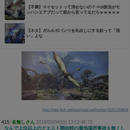
【不満】マイセットって消せないの？⇒UI担当がモ
ンハンエアプだって前から言ってるだろｗｗｗｗｗ
【ネタ】ガルルガパンツを丸出しにする奴って「浅
い」よな
http://fate.5ch.net/test/read.cgi/hunter/1520130463/
415:
名無しさん
2018/03/04(日) 13:12:46.72
なんで上位以上のクエスト開始時の着地場所事故を無くし