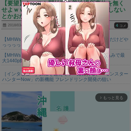
【要望】クエスト開始時の着地場所事故を無く
せよｗｗｗ開幕時はミスるのに●●はミスしない
とかおかしいだろ…
4
2018/03/04
コメ
【MHWs】ゴールドエディションの値段今知ったんだけどや
っっっっっっすwwwww
【MHWs】「Switch2版モンハンワイルズはDLSS込みで最
大1440p動作」
［インタビュー］距離を超えて，一緒に狩る。「モンスター
ハンターNow」の新機能 フレンドリンク開発の狙い
もっと見る
arrow_forward_ios