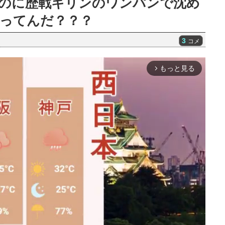
のに歴戦キリンのワンパンで沈め
ってんだ？？？
3
コメ
もっと見る
arrow_forward_ios