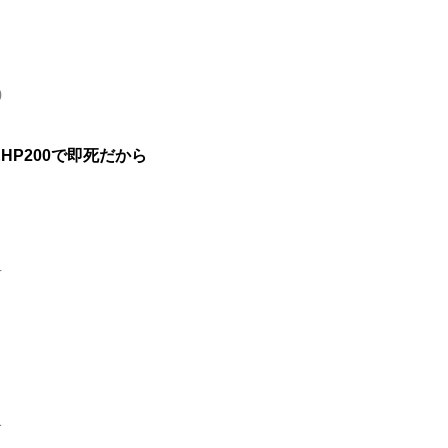
0
HP200で即死だから
4
1