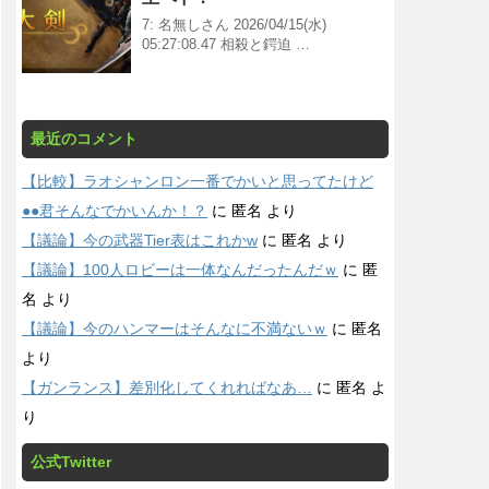
7: 名無しさん 2026/04/15(水)
05:27:08.47 相殺と鍔迫 …
最近のコメント
【比較】ラオシャンロン一番でかいと思ってたけど
●●君そんなでかいんか！？
に
匿名
より
【議論】今の武器Tier表はこれかw
に
匿名
より
【議論】100人ロビーは一体なんだったんだｗ
に
匿
名
より
【議論】今のハンマーはそんなに不満ないｗ
に
匿名
より
【ガンランス】差別化してくれればなあ…
に
匿名
よ
り
公式Twitter