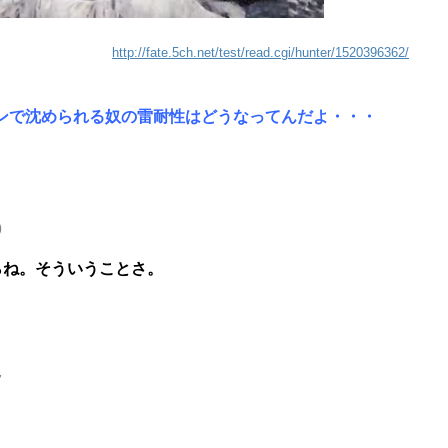
http://fate.5ch.net/test/read.cgi/hunter/1520396362/
ンで沈められる奴の雷耐性はどうなってんだよ・・・
9
らね。そういうことさ。
7