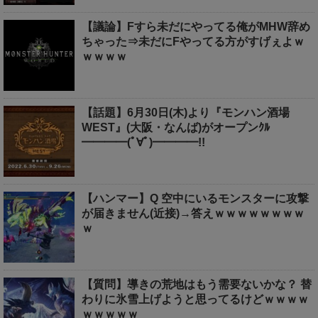
【議論】Fすら未だにやってる俺がMHW辞め
ちゃった⇒未だにFやってる方がすげぇよｗ
ｗｗｗｗ
【話題】6月30日(木)より『モンハン酒場
WEST』(大阪・なんば)がオープンｸﾙ
━━━━(ﾟ∀ﾟ)━━━━!!
【ハンマー】Q 空中にいるモンスターに攻撃
が届きません(近接)→答えｗｗｗｗｗｗｗｗ
ｗ
【質問】導きの荒地はもう需要ないかな？ 替
わりに氷雪上げようと思ってるけどｗｗｗｗ
ｗｗｗｗｗ