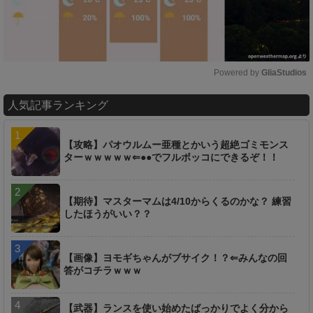
Powered by 
GliaStudios
M
人気記事ランキング
u
t
e
【攻略】パオウルムー亜種とかいう超絶ゴミモンス
ターｗｗｗｗｗ⇐●●でフルボッコにできるぞ！！
【期待】マスターマムは4/10からくるのかな？ 練習
したほうがいい？？
【画像】ヨモギちゃんがブサイク！？⇐みんなの回
答がコチラｗｗｗ
【武器】ランスを使い始めたばっかりでよく分から