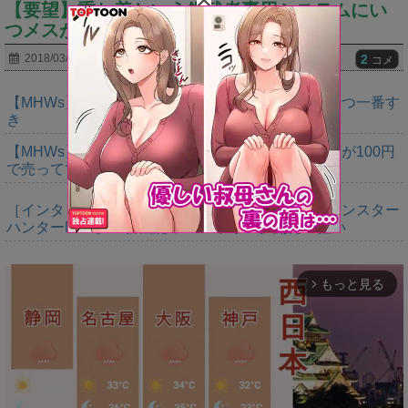
【要望】重ね着という鎧武者専用システムにい
つメスが入るのかｗｗｗｗｗ
2
2018/03/08
コメ
【MHWs】鍔迫り合いでオメガの強さ見せられるやつ一番す
き
【MHWs】ヨドバシ行ったらレダウのキーホルダーが100円
で売ってて草
［インタビュー］距離を超えて，一緒に狩る。「モンスター
ハンターNow」の新機能 フレンドリンク開発の狙い
もっと見る
arrow_forward_ios