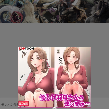
モンハン攻略まとめ隊
>
ネタ・雑談
>