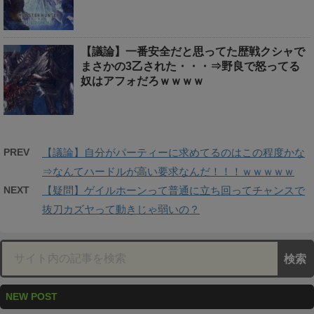
【議論】一番安全だと思ってた歴戦クシャで
まさかの3乙された・・・⇒野良で怒ってる
奴はアフォだろｗｗｗｗ
PREV
【議論】自分がパーティーに求めてるのはこの程度かな
⇒なんてハードルが高い要求なんだ！！！ｗｗｗｗｗ
NEXT
【疑問】ゲイルホーンって普通に立ち回ってチャンスで
抜刀カズヤって動きじゃ弱いの？
NEW POST