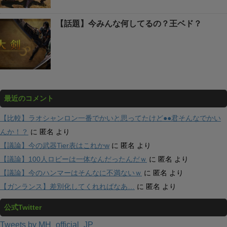
【話題】今みんな何してるの？王ベド？
最近のコメント
【比較】ラオシャンロン一番でかいと思ってたけど●●君そんなでかい
んか！？
に
匿名
より
【議論】今の武器Tier表はこれかw
に
匿名
より
【議論】100人ロビーは一体なんだったんだｗ
に
匿名
より
【議論】今のハンマーはそんなに不満ないｗ
に
匿名
より
【ガンランス】差別化してくれればなあ…
に
匿名
より
公式Twitter
Tweets by MH_official_JP