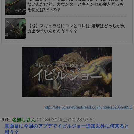
ないんだけど、カウンターとキャンセル突きどっち
を使えばいいの？
【弓】スキュラ弓にコレとコレは 連撃はどっちが火
力出やすいんだろう？？？
http://fate.5ch.net/test/read.cgi/hunter/1520664853/
670:
名無しさん
2018/03/10(土) 20:28:57.81
真面目に今回のアプデでイビルジョー追加以外に何来ると
思う？