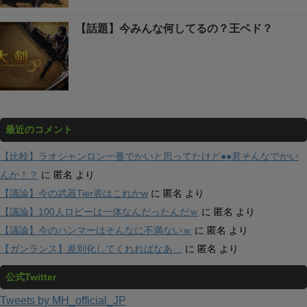
【話題】今みんな何してるの？王ベド？
最近のコメント
【比較】ラオシャンロン一番でかいと思ってたけど●●君そんなでかい
んか！？
に
匿名
より
【議論】今の武器Tier表はこれかw
に
匿名
より
【議論】100人ロビーは一体なんだったんだｗ
に
匿名
より
【議論】今のハンマーはそんなに不満ないｗ
に
匿名
より
【ガンランス】差別化してくれればなあ…
に
匿名
より
公式Twitter
Tweets by MH_official_JP