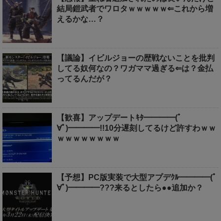
結局鎧武者でワロタｗｗｗｗｗ⇐これから増
えるかな…？
【議論】イビルジョーの歴戦ないことを批判
してる奴何なの？ワガママ過ぎる⇐は？金払
ってるんだが？
【歓喜】アップデートｷﾀ━━━━(ﾟ
∀ﾟ)━━━━!!10分遅刻してるけど許すわｗｗ
ｗｗｗｗｗｗｗｗ
【予想】PC版実装で大型アプデｸﾙ━━━━(ﾟ
∀ﾟ)━━━━???来るとしたら●●追加か？