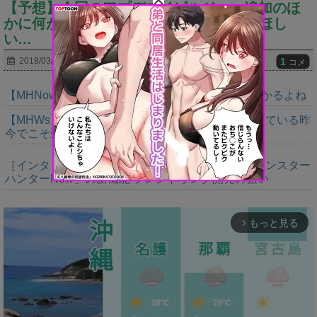
【予想】今回のアプデでイビルジョー追加のほ
かに何が来ると思う？？？⇐●●とか来てほし
い…
1
2018/03/11
コメ
【MHNow】タマゴイベント定期的にやってるの助かるよね
【MHWs】モンスター一体作るコストが大きくなっている昨
今でこそ亜種に頼るべきだよな
［インタビュー］距離を超えて，一緒に狩る。「モンスター
ハンターNow」の新機能 フレンドリンク開発の狙い
もっと見る
arrow_forward_ios