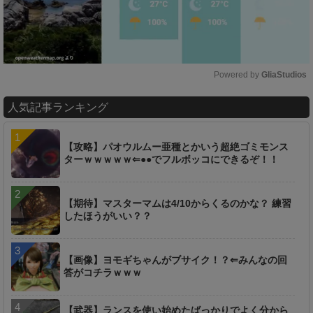
Powered by 
GliaStudios
M
人気記事ランキング
u
t
e
【攻略】パオウルムー亜種とかいう超絶ゴミモンス
ターｗｗｗｗｗ⇐●●でフルボッコにできるぞ！！
【期待】マスターマムは4/10からくるのかな？ 練習
したほうがいい？？
【画像】ヨモギちゃんがブサイク！？⇐みんなの回
答がコチラｗｗｗ
【武器】ランスを使い始めたばっかりでよく分から