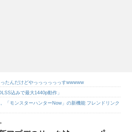
ったんだけどやっっっっっっすwwwww
DLSS込みで最大1440p動作」
。「モンスターハンターNow」の新機能 フレンドリンク
>