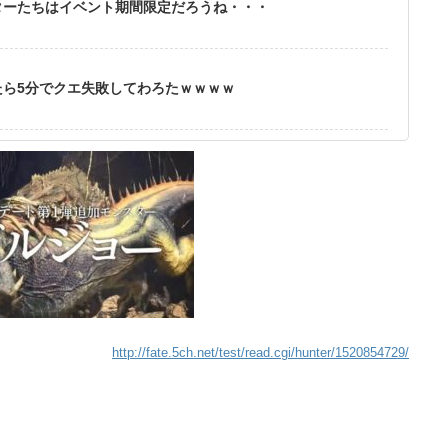
ターたちはイベント期間限定だろうね・・・
ら5分でクエ失敗してわろたｗｗｗｗ
http://fate.5ch.net/test/read.cgi/hunter/1520854729/