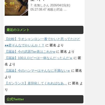
7: 名無しさん 2026/04/15(水)
05:27:08.47 相殺と鍔迫 …
最近のコメント
【比較】ラオシャンロン一番でかいと思ってたけど
●●君そんなでかいんか！？
に
匿名
より
【議論】今の武器Tier表はこれかw
に
匿名
より
【議論】100人ロビーは一体なんだったんだｗ
に
匿
名
より
【議論】今のハンマーはそんなに不満ないｗ
に
匿名
より
【ガンランス】差別化してくれればなあ…
に
匿名
よ
り
公式Twitter