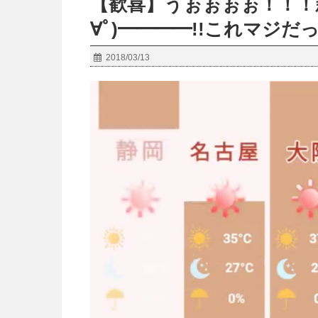
【歓喜】うぉぉぉぉ！！！新
∀ﾟ)━━━━!!これマジ
2018/03/13