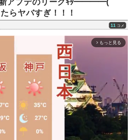
アプデのリークｷﾀ━━━━(ﾟ
だったらヤバすぎ！！！
11
コメ
もっと見る
arrow_forward_ios