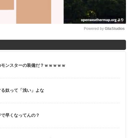
Powered by 
GliaStudios
M
u
t
のモンスターの装備だ？ｗｗｗｗｗ
e
する奴って「浅い」よな
ジで早くなってんの？