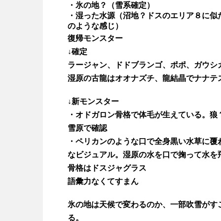
・氷の地？（雪系確定）
・湿った水源（沼地？ドスのエリア８に似
のような感じ）
復帰モンスター
↓確定
ラージャン、ドドブランゴ、ポポ、ガウシ
湿原の古龍はオオナズチ、龍結晶でナナテ
↓新モンスター
・オドガロン骨格で体毛が生えている。狼
雪原で確認
・ペリカンのような口で全身黒い水草に覆
なビジュアル。湿原の水を口で掬って水を
骨格はドスジャグラス
語彙力なくてすまん
氷の地は天候で変わるのか、一部吹雪がす
る。