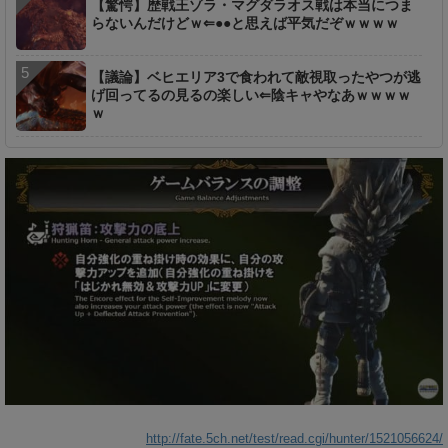
【驚愕】歴戦王ゾラ・マグダラオス戦は本当につま
らないんだけどｗ⇐●●と思えば平気だぞｗｗｗｗ
【議論】ベヒエリア3で食われて敵視取ったやつが逃
げ回ってるの見るの楽しい⇐陰キャやなあｗｗｗｗ
ｗ
http://fate.5ch.net/test/read.cgi/hunter/1521056624/