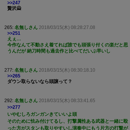
>>247
贅沢🙅
265:
名無しさん
2018/03/15(木) 08:28:27.08
>>251
えぇ…
今作なんて不動さえ着てれば誰でも頭張り付くの楽だと思
うんだが 納刀時間も過去作と比べてだいぶ早いし
277:
名無しさん
2018/03/15(木) 08:30:18.10
>>265
ダウン取らないなら頭譲って？
292:
名無しさん
2018/03/15(木) 08:33:41.65
>>277
いやむしろガンガンきていいよ頭
そのために怯み付けてるし、打撃属性ある武器と一緒に殴
った方がスタンも取りやすいし演奏中にもう片方の打撃が