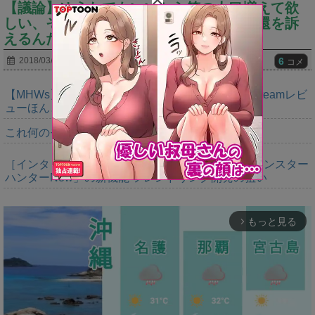
【議論】ゆうたでもいいから笛の人口増えて欲
しい、そして声を大にして移動速度の返還を訴
えるんだ…ｗｗｗｗ
6
2018/03/15
コメ
【MHWs】正論パンチからキツい皮肉まで書けるSteamレビ
ューほんと好き
これ何のモンスターなのか未だにわからん
［インタビュー］距離を超えて，一緒に狩る。「モンスター
ハンターNow」の新機能 フレンドリンク開発の狙い
もっと見る
arrow_forward_ios