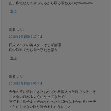
あ、広域なんてやってるから殴る暇ねえのかwwwwww
返信
匿名
より:
2018年3月15日 6:17 PM
四人マルチの笛スタンはまず無理
疲労取れてたら御の字だと思う
返信
匿名
より:
2018年3月15日 2:05 PM
今作の笛に慣れてきたおかげか救援入った時でもそこそ
こスタン取れるようになってきたで～
強打中に調子よく殴れなかったら10分以上かかるパーテ
ィとかじゃない限り諦めるしかないけど