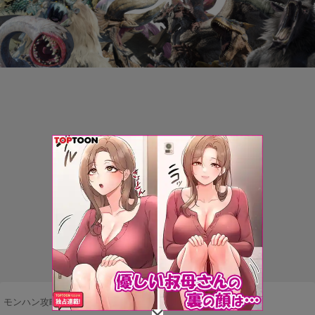
モンハン攻略まとめ隊
>
ネタ・雑談
>