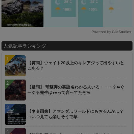
Powered by 
GliaStudios
M
人気記事ランキング
u
t
e
【質問】ウェイト20以上のキレアジって出やすいと
こある？
【疑問】 竜撃弾の英語名わかる人いる・・・？⇐ぐ
ーぐる先生は●●って言ってたぞｗ
【ネタ画像】アマンダ…ワールドにもおるんか…？
⇒いつ見ても楽しそうで草