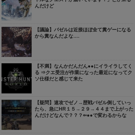
んだけど
【議論】バゼルは近接ほぼ全て糞ゲーになる
から糞なんだよな….
【不満】なんかだんだん●●にイライラしてく
る ⇒クエ受注が作業になった最近になってク
ソ仕様だと感じて来た
【疑問】速攻でゼノ→歴戦バゼル倒していっ
たら、急にHR１５→２９→４４まで上がった
んだけどなんで？？？⇐●●で変わるからな