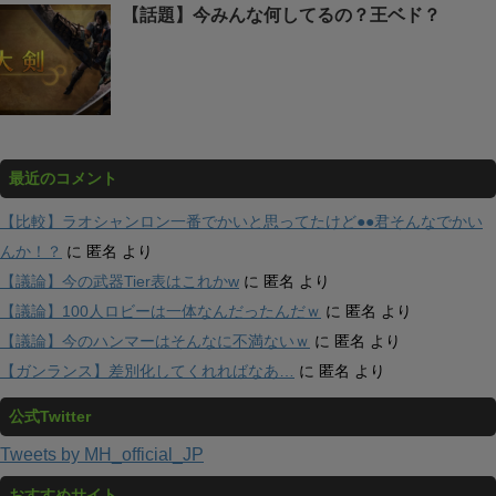
【話題】今みんな何してるの？王ベド？
最近のコメント
【比較】ラオシャンロン一番でかいと思ってたけど●●君そんなでかい
んか！？
に
匿名
より
【議論】今の武器Tier表はこれかw
に
匿名
より
【議論】100人ロビーは一体なんだったんだｗ
に
匿名
より
【議論】今のハンマーはそんなに不満ないｗ
に
匿名
より
【ガンランス】差別化してくれればなあ…
に
匿名
より
公式Twitter
Tweets by MH_official_JP
おすすめサイト