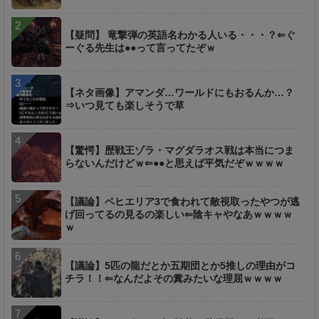
【疑問】 竜撃弾の英語名わかる人いる・・・？⇐ぐ
ーぐる先生は●●って言ってたぞｗ
【ネタ画像】アマンダ…ワールドにもおるんか…？
⇒いつ見ても楽しそうで草
【驚愕】歴戦王ゾラ・マグダラオス戦は本当につま
らないんだけどｗ⇐●●と思えば平気だぞｗｗｗｗ
【議論】ベヒエリア3で食われて敵視取ったやつが逃
げ回ってるの見るの楽しい⇐陰キャやなあｗｗｗｗ
ｗ
【議論】5匹の龍だとか五期団とか5推しの理由がコ
チラ！！⇐なんだよその糞みたいな理屈ｗｗｗｗ