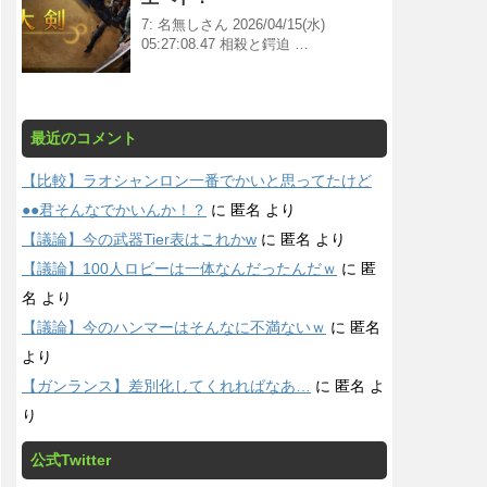
7: 名無しさん 2026/04/15(水)
05:27:08.47 相殺と鍔迫 …
最近のコメント
【比較】ラオシャンロン一番でかいと思ってたけど
●●君そんなでかいんか！？
に
匿名
より
【議論】今の武器Tier表はこれかw
に
匿名
より
【議論】100人ロビーは一体なんだったんだｗ
に
匿
名
より
【議論】今のハンマーはそんなに不満ないｗ
に
匿名
より
【ガンランス】差別化してくれればなあ…
に
匿名
よ
り
公式Twitter