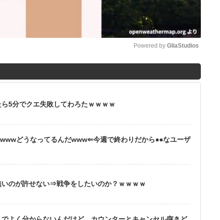
Powered by 
GliaStudios
M
u
t
ら5分でクエ失敗してわろたｗｗｗｗ
e
wwwどうなってるんだwww⇐今週で終わりだから●●なユーザ
無いのが許せない⇒戦争をしたいのか？ｗｗｗｗ
りでよく分からないんだけど、カウンターとキャンセル突きど