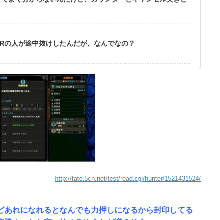
Rの人が途中抜けしたんだが、なんでなの？
http://fate.5ch.net/test/read.cgi/hunter/1521431524/
どあれになれるとなんでも力押しになるから封印してる