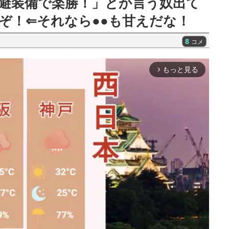
避装備で楽勝！」とか言う奴出て
ぞ！⇐それなら●●も甘えだな！
8
コメ
もっと見る
arrow_forward_ios