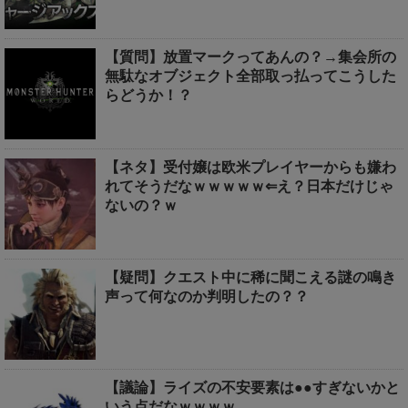
【質問】放置マークってあんの？→集会所の
無駄なオブジェクト全部取っ払ってこうした
らどうか！？
【ネタ】受付嬢は欧米プレイヤーからも嫌わ
れてそうだなｗｗｗｗｗ⇐え？日本だけじゃ
ないの？ｗ
【疑問】クエスト中に稀に聞こえる謎の鳴き
声って何なのか判明したの？？
【議論】ライズの不安要素は●●すぎないかと
いう点だなｗｗｗｗ