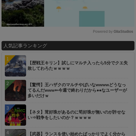
Powered by 
GliaStudios
M
人気記事ランキング
u
t
e
【歴戦王キリン】試しにマルチ入ったら5分でクエ失
敗してわろたｗｗｗｗ
【驚愕】王ハザクのマルチやばいなwwwwどうなっ
てるんだwww⇐今週で終わりだから●●なユーザーが
多いだけｗ
【ネタ】茸好珠があるのに筍好珠が無いのが許せな
い⇒戦争をしたいのか？ｗｗｗｗ
【武器】ランスを使い始めたばっかりでよく分から