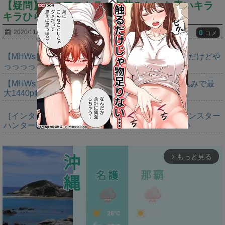
【疑問】このアストラの衣装みたいな青いキラ
キラひらひらしたものは何なんだ？？
0
2020/11/21
コメ
【MHWs】ゴールドエディションの値段今知ったんだけどや
っっっっっっすwwwww
【MHWs】「Switch2版モンハンワイルズはDLSS込みで最
大1440p動作」
［インタビュー］距離を超えて，一緒に狩る。「モンスター
ハンターNow」の新機能 フレンドリンク開発の狙い
もっと見る
arrow_forward_ios