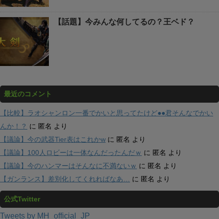
【話題】今みんな何してるの？王ベド？
最近のコメント
【比較】ラオシャンロン一番でかいと思ってたけど●●君そんなでかい
んか！？
に
匿名
より
【議論】今の武器Tier表はこれかw
に
匿名
より
【議論】100人ロビーは一体なんだったんだｗ
に
匿名
より
【議論】今のハンマーはそんなに不満ないｗ
に
匿名
より
【ガンランス】差別化してくれればなあ…
に
匿名
より
公式Twitter
Tweets by MH_official_JP