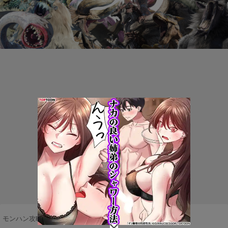
モンハン攻略まとめ隊
>
ネタ・雑談
>