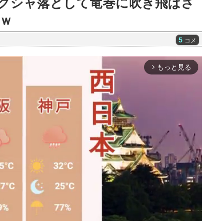
クシャ落として竜巻に吹き飛ばさ
ｗ
5
コメ
もっと見る
arrow_forward_ios