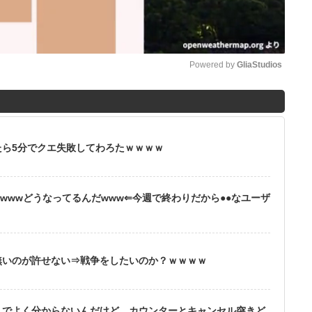
Powered by 
GliaStudios
M
u
t
ら5分でクエ失敗してわろたｗｗｗｗ
e
wwwどうなってるんだwww⇐今週で終わりだから●●なユーザ
無いのが許せない⇒戦争をしたいのか？ｗｗｗｗ
りでよく分からないんだけど、カウンターとキャンセル突きど