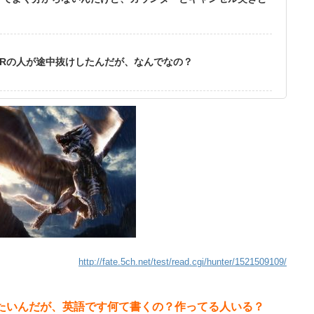
Rの人が途中抜けしたんだが、なんでなの？
http://fate.5ch.net/test/read.cgi/hunter/1521509109/
たいんだが、英語です何て書くの？作ってる人いる？