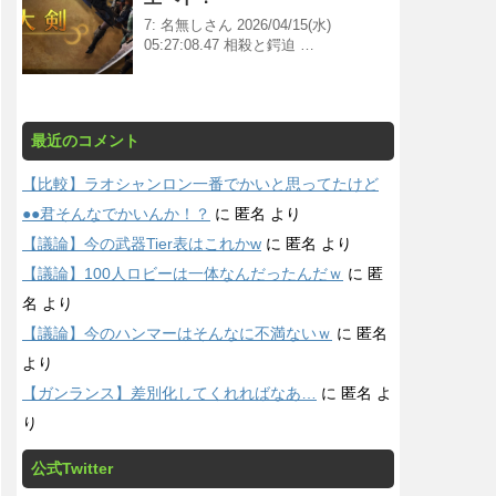
7: 名無しさん 2026/04/15(水)
05:27:08.47 相殺と鍔迫 …
最近のコメント
【比較】ラオシャンロン一番でかいと思ってたけど
●●君そんなでかいんか！？
に
匿名
より
【議論】今の武器Tier表はこれかw
に
匿名
より
【議論】100人ロビーは一体なんだったんだｗ
に
匿
名
より
【議論】今のハンマーはそんなに不満ないｗ
に
匿名
より
【ガンランス】差別化してくれればなあ…
に
匿名
よ
り
公式Twitter