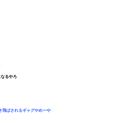
7
になるやろ
き飛ばされるギャグやめーや