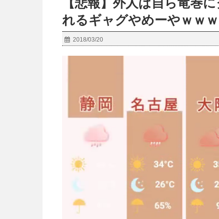
【悲報】外人は自ら竜巻に
れるギャグやめーやｗｗｗ
2018/03/20