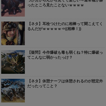
つか分からんから見てて楽しい⇒通常種が勝
ったところ見たことないｗｗｗｗ
【ネタ】耳栓つけたのに相棒って聞こえてく
るんだがｗｗｗｗｗ⇒((相棒！))
【疑問】今作爆破も毒も弱くね？特に爆破っ
てこんなに弱かったっけ？
【ネタ】休憩ナーフは休憩されるのが想定外
だったってこと？