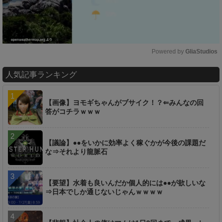
Powered by 
GliaStudios
M
人気記事ランキング
u
t
e
【画像】ヨモギちゃんがブサイク！？⇐みんなの回
答がコチラｗｗｗ
【議論】●●をいかに効率よく稼ぐかが今後の課題だ
な⇒それより龍脈石
【要望】水着も良いんだか個人的には●●が欲しいな
⇒日本でしか通じないじゃんｗｗｗｗ