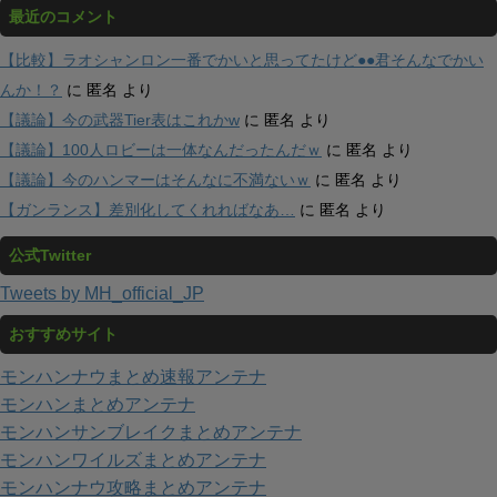
最近のコメント
【比較】ラオシャンロン一番でかいと思ってたけど●●君そんなでかい
んか！？
に
匿名
より
【議論】今の武器Tier表はこれかw
に
匿名
より
【議論】100人ロビーは一体なんだったんだｗ
に
匿名
より
【議論】今のハンマーはそんなに不満ないｗ
に
匿名
より
【ガンランス】差別化してくれればなあ…
に
匿名
より
公式Twitter
Tweets by MH_official_JP
おすすめサイト
モンハンナウまとめ速報アンテナ
モンハンまとめアンテナ
モンハンサンブレイクまとめアンテナ
モンハンワイルズまとめアンテナ
モンハンナウ攻略まとめアンテナ