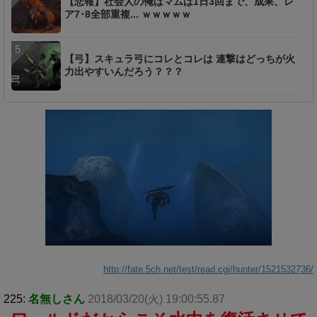
【悲報】社会人の俺はマムは1日3回まで、成果、レ
ア7･8全部重複... ｗｗｗｗｗ
【弓】スキュラ弓にコレとコレは 連撃はどっちが火
力出やすいんだろう？？？
http://fate.5ch.net/test/read.cgi/hunter/1521532736/
225:
名無しさん
2018/03/20(火) 19:00:55.87