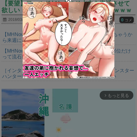
【要望】ワールドだからこそ水中を復活させて
欲しい ⇒水中とかいうストレスの塊ｗｗｗｗｗ
0
2018/03/21
2018/03/21
コメ
【MHNow】トラッカーとか今週増量なんか。溢れちゃうか
ら来週にして欲しいわ何狩れいうねん
【MHNow】150回は錬成してダブルインパクト２部位だけ
って流石に泣けてくる
［インタビュー］距離を超えて，一緒に狩る。「モンスター
ハンターNow」の新機能 フレンドリンク開発の狙い
もっと見る
arrow_forward_ios