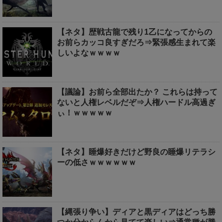
【ネタ】歴戦古龍で残り1乙になってからの
お前らカッコ良すぎだろ⇒緊張感生まれて楽
しいよなｗｗｗｗ
【議論】お前ら全部出たか？ これらは持って
ないと人権レベルだぞ⇒人権ハードル高過ぎ
ぃ！ｗｗｗｗｗ
【ネタ】睡爆好きだけど野良の睡爆リテラシ
ーの低さｗｗｗｗｗｗ
【縄張り争い】ディアと黒ディアはどっち勝