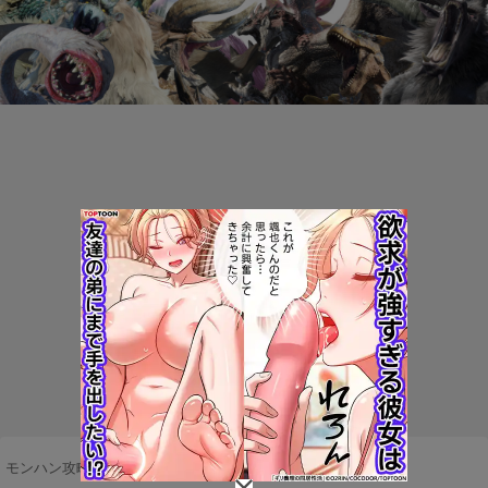
モンハン攻略まとめ隊
>
ネタ・雑談
>