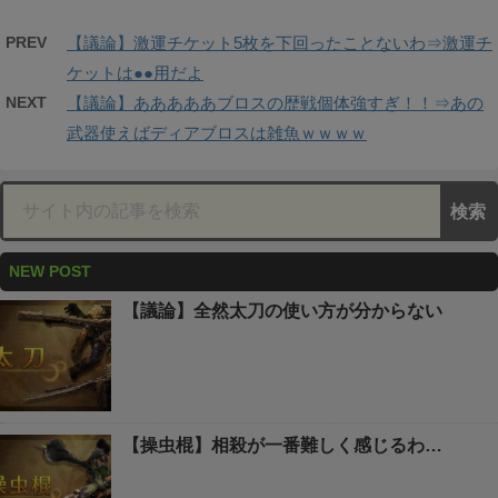
PREV
【議論】激運チケット5枚を下回ったことないわ⇒激運チ
ケットは●●用だよ
NEXT
【議論】あああああブロスの歴戦個体強すぎ！！⇒あの
武器使えばディアブロスは雑魚ｗｗｗｗ
NEW POST
【議論】全然太刀の使い方が分からない
【操虫棍】相殺が一番難しく感じるわ…