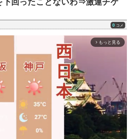
を下回ったことないわ⇒激運チケ
0
コメ
もっと見る
arrow_forward_ios