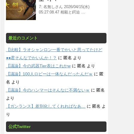
7: 名無しさん 2026/04/15(水)
05:27:08.47 相殺と鍔迫 …
最近のコメント
【比較】ラオシャンロン一番でかいと思ってたけど
●●君そんなでかいんか！？
に
匿名
より
【議論】今の武器Tier表はこれかw
に
匿名
より
【議論】100人ロビーは一体なんだったんだｗ
に
匿
名
より
【議論】今のハンマーはそんなに不満ないｗ
に
匿名
より
【ガンランス】差別化してくれればなあ…
に
匿名
よ
り
公式Twitter