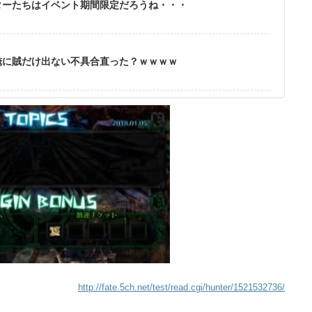
ターたちはイベント期間限定だろうね・・・
俺に賊だけ出ない不具合直った？ｗｗｗｗ
http://fate.5ch.net/test/read.cgi/hunter/1521532736/