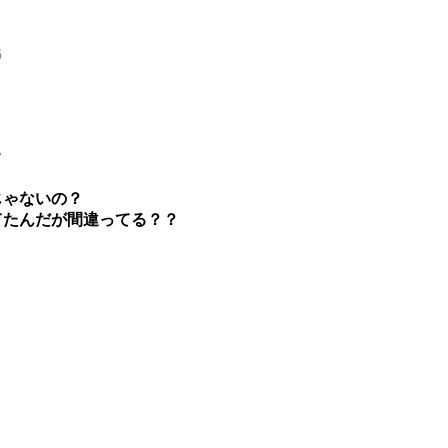
6
7
じゃないの？
てたんだが間違ってる？？