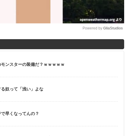
Powered by 
GliaStudios
M
u
t
のモンスターの装備だ？ｗｗｗｗｗ
e
する奴って「浅い」よな
ジで早くなってんの？