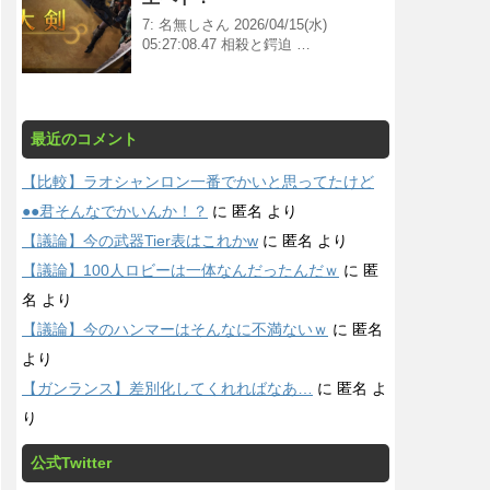
7: 名無しさん 2026/04/15(水)
05:27:08.47 相殺と鍔迫 …
最近のコメント
【比較】ラオシャンロン一番でかいと思ってたけど
●●君そんなでかいんか！？
に
匿名
より
【議論】今の武器Tier表はこれかw
に
匿名
より
【議論】100人ロビーは一体なんだったんだｗ
に
匿
名
より
【議論】今のハンマーはそんなに不満ないｗ
に
匿名
より
【ガンランス】差別化してくれればなあ…
に
匿名
よ
り
公式Twitter