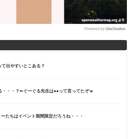
Powered by 
GliaStudios
M
u
t
って出やすいとこある？
e
る・・・？⇐ぐーぐる先生は●●って言ってたぞｗ
ターたちはイベント期間限定だろうね・・・