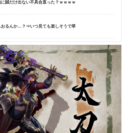
俺に賊だけ出ない不具合直った？ｗｗｗｗ
もおるんか…？⇒いつ見ても楽しそうで草