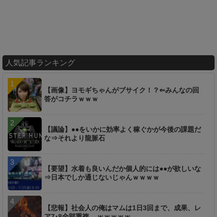
人気記事ランキング
【画像】ヨモギちゃんがブサイク！？⇐みんなの回
答がコチラｗｗｗ
【議論】●●をいかに効率よく稼ぐかが今後の課題だ
な⇒それより龍脈石
【要望】水着も良いんだか個人的には●●が欲しいな
⇒日本でしか通じないじゃんｗｗｗｗ
【悲報】社会人の俺はマムは1日3回まで、成果、レ
ア7･8全部重複... ｗｗｗｗｗ