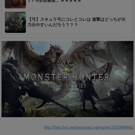
ア7･8全部重複... ｗｗｗｗｗ
【弓】スキュラ弓にコレとコレは 連撃はどっちが火
力出やすいんだろう？？？
http://fate.5ch.net/test/read.cgi/hunter/1520484942/