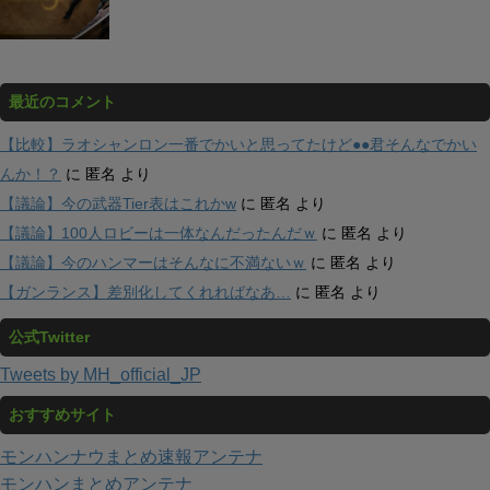
最近のコメント
【比較】ラオシャンロン一番でかいと思ってたけど●●君そんなでかい
んか！？
に
匿名
より
【議論】今の武器Tier表はこれかw
に
匿名
より
【議論】100人ロビーは一体なんだったんだｗ
に
匿名
より
【議論】今のハンマーはそんなに不満ないｗ
に
匿名
より
【ガンランス】差別化してくれればなあ…
に
匿名
より
公式Twitter
Tweets by MH_official_JP
おすすめサイト
モンハンナウまとめ速報アンテナ
モンハンまとめアンテナ