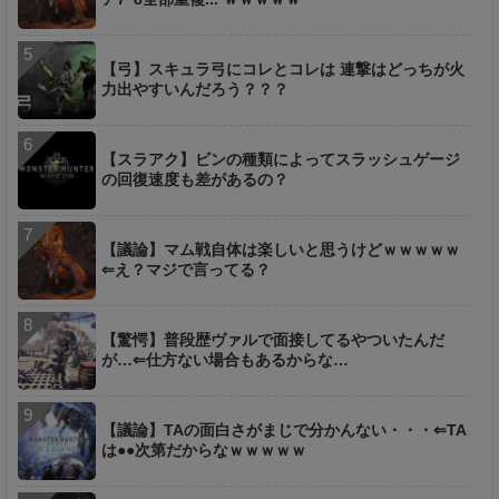
【弓】スキュラ弓にコレとコレは 連撃はどっちが火
力出やすいんだろう？？？
【スラアク】ビンの種類によってスラッシュゲージ
の回復速度も差があるの？
【議論】マム戦自体は楽しいと思うけどｗｗｗｗｗ
⇐え？マジで言ってる？
【驚愕】普段歴ヴァルで面接してるやついたんだ
が…⇐仕方ない場合もあるからな…
【議論】TAの面白さがまじで分かんない・・・⇐TA
は●●次第だからなｗｗｗｗｗ