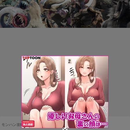
モンハン攻略まとめ隊
>
ネタ・雑談
>