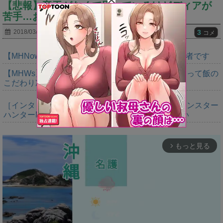
【悲報】竜玉がなくて困っているけどディアが
苦手…おまえらどこがいいと思う？？
3
2018/03/08
コメ
【MHNow】週間1000は上積みの上積みなんで異常者です
【MHWs】やっぱいただきますの大切さ語るだけあって飯の
こだわり凄いよね
［インタビュー］距離を超えて，一緒に狩る。「モンスター
ハンターNow」の新機能 フレンドリンク開発の狙い
もっと見る
arrow_forward_ios