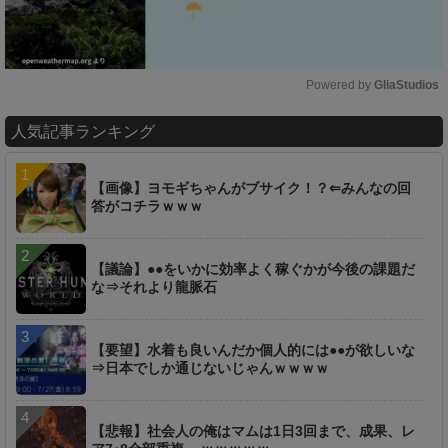
Powered by 
GliaStudios
M
人気記事ランキング
u
t
e
【画像】ヨモギちゃんがブサイク！？⇐みんなの回
答がコチラｗｗｗ
【議論】●●をいかに効率よく稼ぐかが今後の課題だ
な⇒それより龍脈石
【要望】水着も良いんだか個人的には●●が欲しいな
⇒日本でしか通じないじゃんｗｗｗｗ
【悲報】社会人の俺はマムは1日3回まで、成果、レ