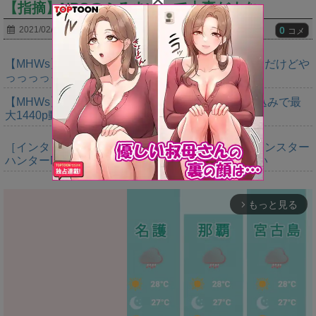
【指摘】NPCのふるまいって大事だよな
0
2021/02/20
コメ
【MHWs】ゴールドエディションの値段今知ったんだけどや
っっっっっっすwwwww
【MHWs】「Switch2版モンハンワイルズはDLSS込みで最
大1440p動作」
［インタビュー］距離を超えて，一緒に狩る。「モンスター
ハンターNow」の新機能 フレンドリンク開発の狙い
もっと見る
arrow_forward_ios