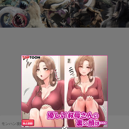
モンハン攻略まとめ隊
>
ネタ・雑談
>