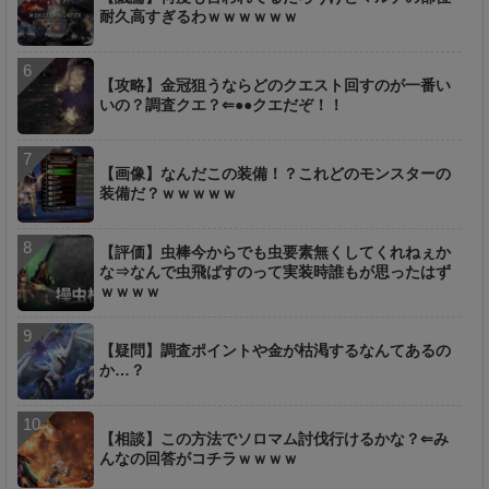
耐久高すぎるわｗｗｗｗｗｗ
【攻略】金冠狙うならどのクエスト回すのが一番い
いの？調査クエ？⇐●●クエだぞ！！
【画像】なんだこの装備！？これどのモンスターの
装備だ？ｗｗｗｗｗ
【評価】虫棒今からでも虫要素無くしてくれねぇか
な⇒なんで虫飛ばすのって実装時誰もが思ったはず
ｗｗｗｗ
【疑問】調査ポイントや金が枯渇するなんてあるの
か…？
【相談】この方法でソロマム討伐行けるかな？⇐み
んなの回答がコチラｗｗｗｗ