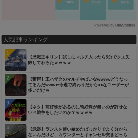
Powered by 
GliaStudios
M
人気記事ランキング
u
t
e
【歴戦王キリン】試しにマルチ入ったら5分でクエ失
敗してわろたｗｗｗｗ
【驚愕】王ハザクのマルチやばいなwwwwどうなっ
てるんだwww⇐今週で終わりだから●●なユーザーが
多いだけｗ
【ネタ】茸好珠があるのに筍好珠が無いのが許せな
い⇒戦争をしたいのか？ｗｗｗｗ
【武器】ランスを使い始めたばっかりでよく分から
ないんだけど、カウンターとキャンセル突きどっち