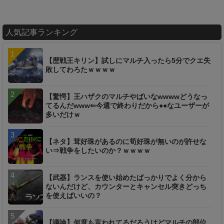
人気記事ランキング
【歴戦王キリン】試しにマルチ入ったら5分でクエ失
敗してわろたｗｗｗｗ
【驚愕】王ハザクのマルチやばいなwwwwどうなっ
てるんだwww⇐今週で終わりだから●●なユーザーが
多いだけｗ
【ネタ】茸好珠があるのに筍好珠が無いのが許せな
い⇒戦争をしたいのか？ｗｗｗｗ
【武器】ランスを使い始めたばっかりでよく分から
ないんだけど、カウンターとキャンセル突きどっち
を使えばいいの？
【議論】何度も言われてるだろうけどマルチの部位