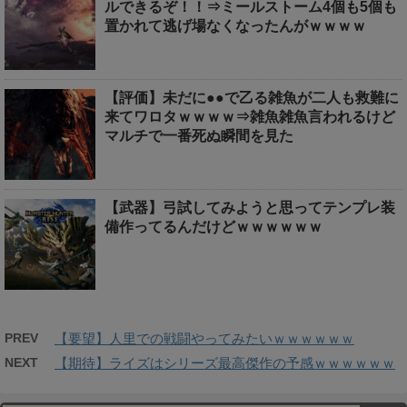
ルできるぞ！！⇒ミールストーム4個も5個も
置かれて逃げ場なくなったんがｗｗｗｗ
【評価】未だに●●で乙る雑魚が二人も救難に
来てワロタｗｗｗｗ⇒雑魚雑魚言われるけど
マルチで一番死ぬ瞬間を見た
【武器】弓試してみようと思ってテンプレ装
備作ってるんだけどｗｗｗｗｗｗ
PREV
【要望】人里での戦闘やってみたいｗｗｗｗｗｗ
NEXT
【期待】ライズはシリーズ最高傑作の予感ｗｗｗｗｗｗ