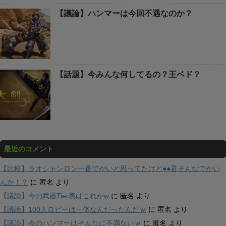
【議論】ハンマーは今回不遇なのか？
【話題】今みんな何してるの？王ベド？
最近のコメント
【比較】ラオシャンロン一番でかいと思ってたけど●●君そんなでかい
んか！？
に
匿名
より
【議論】今の武器Tier表はこれかw
に
匿名
より
【議論】100人ロビーは一体なんだったんだｗ
に
匿名
より
【議論】今のハンマーはそんなに不満ないｗ
に
匿名
より