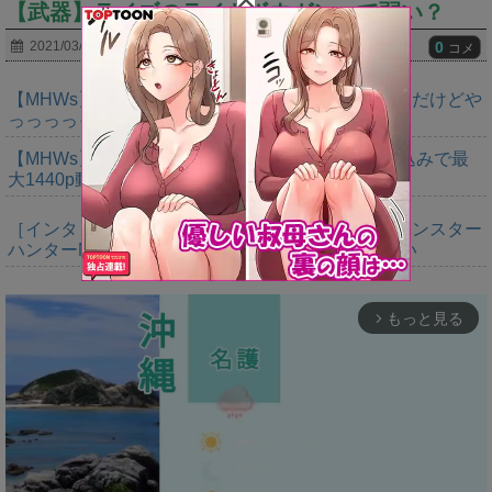
【武器】ライズのライトボウガンって弱い？
0
2021/03/29
コメ
【MHWs】ゴールドエディションの値段今知ったんだけどや
っっっっっっすwwwww
【MHWs】「Switch2版モンハンワイルズはDLSS込みで最
大1440p動作」
［インタビュー］距離を超えて，一緒に狩る。「モンスター
ハンターNow」の新機能 フレンドリンク開発の狙い
もっと見る
arrow_forward_ios