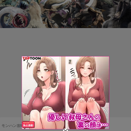
モンハン攻略まとめ隊
>
ネタ・雑談
>