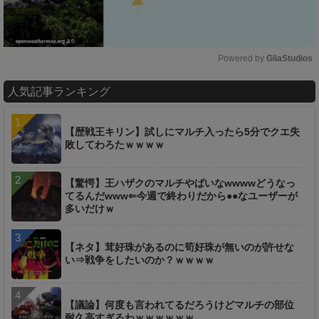
Powered by 
GliaStudios
M
人気記事ランキング
u
t
e
【歴戦王キリン】試しにマルチ入ったら5分でクエ失
敗してわろたｗｗｗｗ
【驚愕】王ハザクのマルチやばいなwwwwどうなっ
てるんだwww⇐今週で終わりだから●●なユーザーが
多いだけｗ
【ネタ】茸好珠があるのに筍好珠が無いのが許せな
い⇒戦争をしたいのか？ｗｗｗｗ
【議論】何度も言われてるだろうけどマルチの部位
耐久高すぎるわｗｗｗｗｗｗ