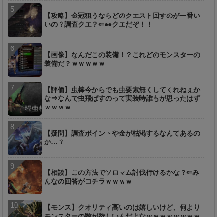
【攻略】金冠狙うならどのクエスト回すのが一番い
いの？調査クエ？⇐●●クエだぞ！！
【画像】なんだこの装備！？これどのモンスターの
装備だ？ｗｗｗｗｗ
【評価】虫棒今からでも虫要素無くしてくれねぇか
な⇒なんで虫飛ばすのって実装時誰もが思ったはず
ｗｗｗｗ
【疑問】調査ポイントや金が枯渇するなんてあるの
か…？
【相談】この方法でソロマム討伐行けるかな？⇐み
んなの回答がコチラｗｗｗｗ
【モンス】クオリティ高いのは嬉しいけど、何より
モンスターの数が欲しいんだよなｗｗｗｗｗｗｗｗ