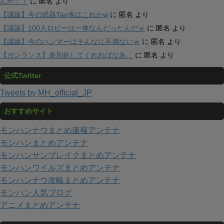
んか！？
に
匿名
より
【議論】今の武器Tier表はこれかw
に
匿名
より
【議論】100人ロビーは一体なんだったんだｗ
に
匿名
より
【議論】今のハンマーはそんなに不満ないｗ
に
匿名
より
【ガンランス】差別化してくれればなあ…
に
匿名
より
公式Twitter
Tweets by MH_official_JP
おすすめサイト
モンハンナウまとめ速報アンテナ
モンハンまとめアンテナ
モンハンサンブレイクまとめアンテナ
モンハンワイルズまとめアンテナ
モンハンナウ攻略まとめアンテナ
モンハン人気ブログ
アニメまとめアンテナ