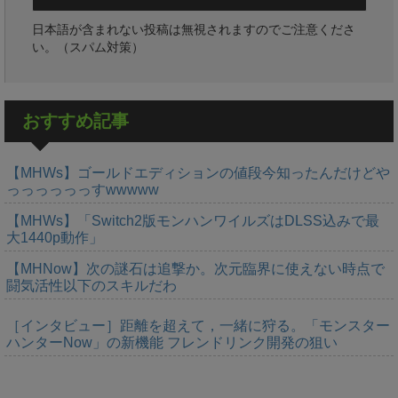
日本語が含まれない投稿は無視されますのでご注意くださ
い。（スパム対策）
おすすめ記事
【MHWs】ゴールドエディションの値段今知ったんだけどや
っっっっっっすwwwww
【MHWs】「Switch2版モンハンワイルズはDLSS込みで最
大1440p動作」
【MHNow】次の謎石は追撃か。次元臨界に使えない時点で
闘気活性以下のスキルだわ
［インタビュー］距離を超えて，一緒に狩る。「モンスター
ハンターNow」の新機能 フレンドリンク開発の狙い