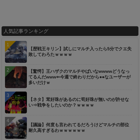
人気記事ランキング
【歴戦王キリン】試しにマルチ入ったら5分でクエ失
敗してわろたｗｗｗｗ
【驚愕】王ハザクのマルチやばいなwwwwどうなっ
てるんだwww⇐今週で終わりだから●●なユーザーが
多いだけｗ
【ネタ】茸好珠があるのに筍好珠が無いのが許せな
い⇒戦争をしたいのか？ｗｗｗｗ
【議論】何度も言われてるだろうけどマルチの部位
耐久高すぎるわｗｗｗｗｗｗ