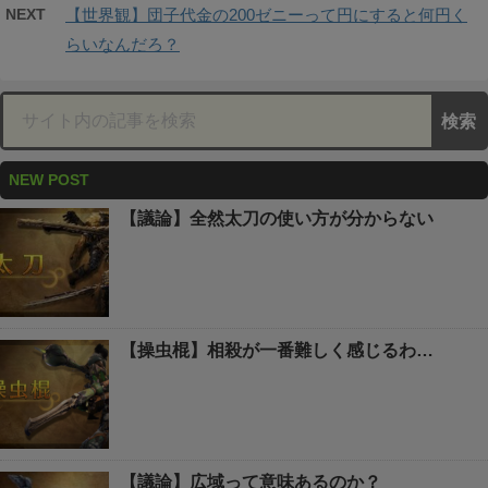
NEXT
【世界観】団子代金の200ゼニーって円にすると何円く
らいなんだろ？
NEW POST
【議論】全然太刀の使い方が分からない
【操虫棍】相殺が一番難しく感じるわ…
【議論】広域って意味あるのか？