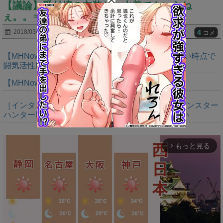
【議論】受付嬢の衣装とか水着でもいらね
ぇ。。⇒●●だったら？ｗｗｗｗ
4
2018/03/22
コメ
【MHNow】次の謎石は追撃か。次元臨界に使えない時点で
闘気活性以下のスキルだわ
【MHNow】ぽまえら東京会場で待ってるぞ
［インタビュー］距離を超えて，一緒に狩る。「モンスター
ハンターNow」の新機能 フレンドリンク開発の狙い
もっと見る
arrow_forward_ios