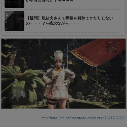
い不具合直った？ｗｗｗｗ
【疑問】龍封力さんで瘴気を解除できたりしない
の・・・？⇐残念ながら・・・
http://fate.5ch.net/test/read.cgi/hunter/1521703808/