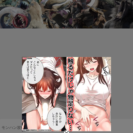
モンハン攻略まとめ隊
>
ネタ・雑談
>