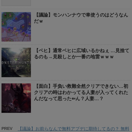
【議論】モンハンナウで車使うのはどうなん
だｗ
【ベヒ】通常ベヒに広域いるかねぇ …見捨て
るのも→見殺しとか一番の地雷ｗｗｗ
【面白】手負い救難全然クリアできない…初
クリアの時はわかってる人妻が入ってくれた
んだなって思った⇐ん？人妻…？
PREV
【議論】お前らなんで無料アプデに期待してるの？ 無料