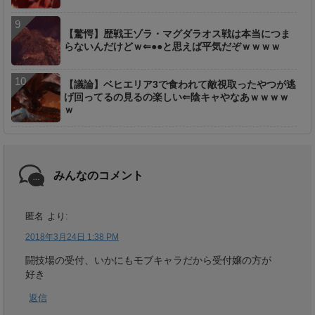
【驚愕】歴戦王ゾラ・マグダラオス戦は本当につま
らないんだけどｗ⇐●●と思えば平気だぞｗｗｗｗ
【議論】ベヒエリア3で食われて敵視取ったやつが逃
げ回ってるの見るの楽しい⇐陰キャやなあｗｗｗｗ
ｗ
みんなのコメント
匿名
より:
2018年3月24日 1:38 PM
闘技場の受付、いかにもモブキャラだから受付嬢の方が
好き
返信