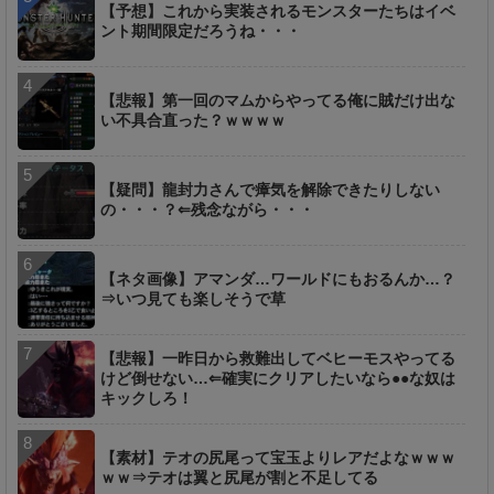
【予想】これから実装されるモンスターたちはイベ
ント期間限定だろうね・・・
【悲報】第一回のマムからやってる俺に賊だけ出な
い不具合直った？ｗｗｗｗ
【疑問】龍封力さんで瘴気を解除できたりしない
の・・・？⇐残念ながら・・・
【ネタ画像】アマンダ…ワールドにもおるんか…？
⇒いつ見ても楽しそうで草
【悲報】一昨日から救難出してベヒーモスやってる
けど倒せない…⇐確実にクリアしたいなら●●な奴は
キックしろ！
【素材】テオの尻尾って宝玉よりレアだよなｗｗｗ
ｗｗ⇒テオは翼と尻尾が割と不足してる