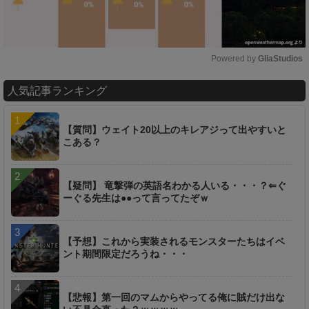
Powered by 
GliaStudios
M
人気記事ランキング
u
t
e
【質問】ウェイト20以上のキレアジって出やすいと
こある？
【疑問】 竜撃弾の英語名わかる人いる・・・？⇐ぐ
ーぐる先生は●●って言ってたぞｗ
【予想】これから実装されるモンスターたちはイベ
ント期間限定だろうね・・・
【悲報】第一回のマムからやってる俺に賊だけ出な