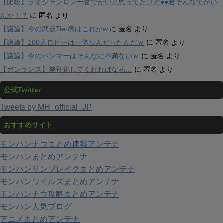
【比較】ラオシャンロン一番でかいと思ってたけど●●君そんなでかい
んか！？
に
匿名
より
【議論】今の武器Tier表はこれかw
に
匿名
より
【議論】100人ロビーは一体なんだったんだｗ
に
匿名
より
【議論】今のハンマーはそんなに不満ないｗ
に
匿名
より
【ガンランス】差別化してくれればなあ…
に
匿名
より
公式Twitter
Tweets by MH_official_JP
おすすめサイト
モンハンナウまとめ速報アンテナ
モンハンまとめアンテナ
モンハンサンブレイクまとめアンテナ
モンハンワイルズまとめアンテナ
モンハンナウ攻略まとめアンテナ
モンハン人気ブログ
アニメまとめアンテナ