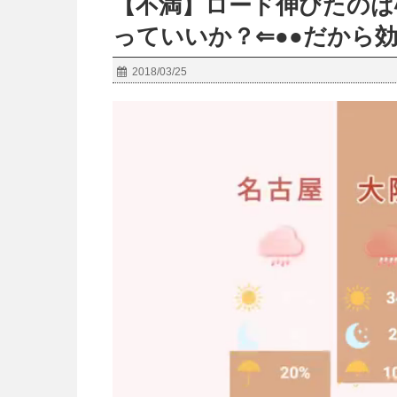
【不満】ロード伸びたのは
っていいか？⇐●●だから
2018/03/25