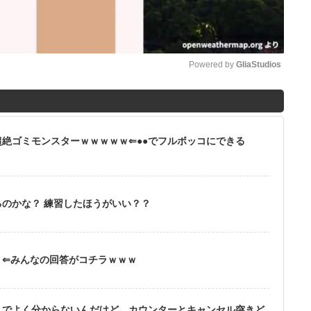
Powered by 
GliaStudios
M
u
絶ゴミモンスターｗｗｗｗｗ⇐●●でフルボッコにできる
t
e
るのかな？ 練習したほうがいい？？
？⇐みんなの回答がコチラｗｗｗ
りでよく分からないんだけど、カウンターとキャンセル突きど