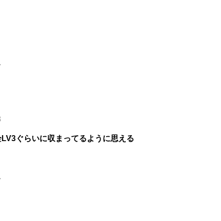
7
8
LV3ぐらいに収まってるように思える
7