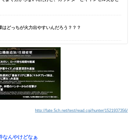
撃はどっちが火力出やすいんだろう？？？
http://fate.5ch.net/test/read.cgi/hunter/1521937356/
件なんやけどなぁ