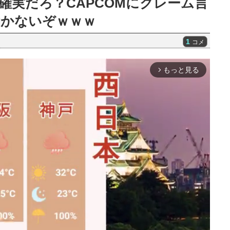
確実だろ？CAPCOMにクレーム言
効かないぞｗｗｗ
1
コメ
もっと見る
arrow_forward_ios