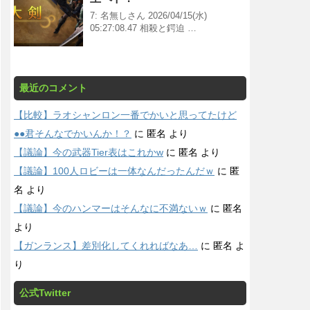
7: 名無しさん 2026/04/15(水)
05:27:08.47 相殺と鍔迫 …
最近のコメント
【比較】ラオシャンロン一番でかいと思ってたけど
●●君そんなでかいんか！？
に
匿名
より
【議論】今の武器Tier表はこれかw
に
匿名
より
【議論】100人ロビーは一体なんだったんだｗ
に
匿
名
より
【議論】今のハンマーはそんなに不満ないｗ
に
匿名
より
【ガンランス】差別化してくれればなあ…
に
匿名
よ
り
公式Twitter